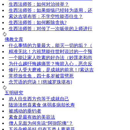
生西法师答：如何对治掉举？
生西法师答：如果烦恼已经转为道用，还
索达吉堪布答：​不学空性能否往生？
生西法师答：如何断除贪执?
生西法师答：对传了一次皈依的上师进行
佛教文库
什么事情的力量最大，能灭一切的垢？（
精准无比！六祖慧能住世时说过的一个预
一个能让家人吃素的好办法（妙莲老和尚
为什么越忏悔越痛苦？悔箭入心，恶念反
修行人受大磨难，是成就的前兆！[索达吉
常捞放生鱼，四十多岁被雷劈死
念咒语的窍诀！[慈城罗珠堪布]
五明研究
劝人往生西方也等于成就自己
陆游淡然喜素食 体弱多病却长寿
被感动的垂钓者
素食是最有效的美容法
僧人见面为何先说“阿弥陀佛”？
五谷杂粮虽好 但有五类人要避开