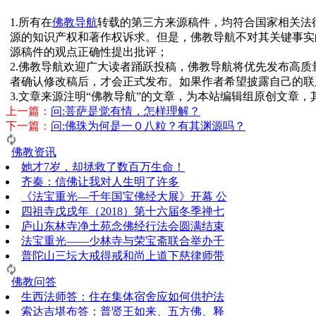
1.所有在
佛教导航
转载的第三方来源稿件，均符合国家相关法
源的知识产权和著作权诉求。但是，佛教导航不对其关键事实
源稿件的观点正确性提出批评；
2.佛教导航欢迎广大读者踊跃投稿，佛教导航将优先发布高
者确认修改稿后，才会正式发布。如果作者希望披露自己的联
3.文章来源注明“佛教导航”的文章，为本站编辑组原创文章
上一篇：
问:菩萨是觉有情，怎样理解？
下一篇：
问:佛珠为何是一０八粒？有其渊源吗？
佛教资讯
她才7岁，却拯救了数百万生命！
齐秦：信佛让我对人生明了许多
《法宝重光—千年国宝佛经大展》开幕 公
四祖寺戊戌年（2018）第十六届冬季禅七
庐山东林寺净土苑念佛经行法会圆满结束
法宝重光——少林寺与荣宝斋联合举办千
普陀山三坛大戒得戒和尚上道下慈律师带
佛教问答
生西法师答：住在集体宿舍应如何供护法
索达吉堪布答：普贤王如来、五方佛、释