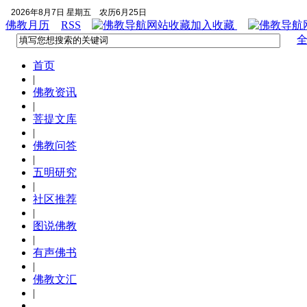
2026年8月7日 星期五
农历6月25日
佛教月历
RSS
加入收藏
首页
|
佛教资讯
|
菩提文库
|
佛教问答
|
五明研究
|
社区推荐
|
图说佛教
|
有声佛书
|
佛教文汇
|