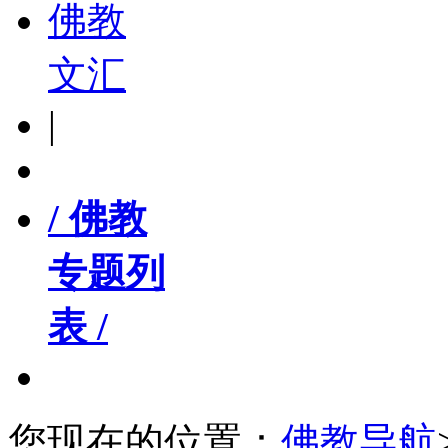
佛教
文汇
|
/ 佛教
专题列
表 /
您现在的位置：
佛教导航