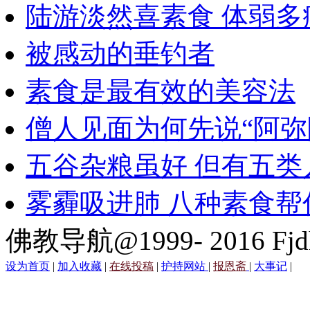
陆游淡然喜素食 体弱多
被感动的垂钓者
素食是最有效的美容法
僧人见面为何先说“阿弥
五谷杂粮虽好 但有五类
雾霾吸进肺 八种素食帮
佛教导航@1999- 2016 Fjd
设为首页
|
加入收藏
|
在线投稿
|
护持网站
|
报恩斋
|
大事记
|