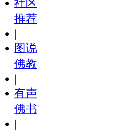
社区
推荐
|
图说
佛教
|
有声
佛书
|