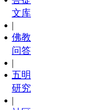
文库
|
佛教
问答
|
五明
研究
|