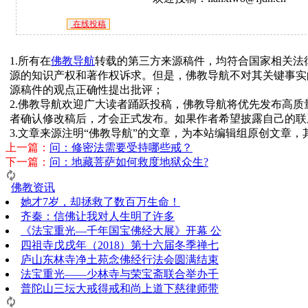
在线投稿
1.所有在
佛教导航
转载的第三方来源稿件，均符合国家相关法
源的知识产权和著作权诉求。但是，佛教导航不对其关键事实
源稿件的观点正确性提出批评；
2.佛教导航欢迎广大读者踊跃投稿，佛教导航将优先发布高
者确认修改稿后，才会正式发布。如果作者希望披露自己的联
3.文章来源注明“佛教导航”的文章，为本站编辑组原创文章
上一篇：
问：修密法需要受持哪些戒？
下一篇：
问：地藏菩萨如何救度地狱众生?
佛教资讯
她才7岁，却拯救了数百万生命！
齐秦：信佛让我对人生明了许多
《法宝重光—千年国宝佛经大展》开幕 公
四祖寺戊戌年（2018）第十六届冬季禅七
庐山东林寺净土苑念佛经行法会圆满结束
法宝重光——少林寺与荣宝斋联合举办千
普陀山三坛大戒得戒和尚上道下慈律师带