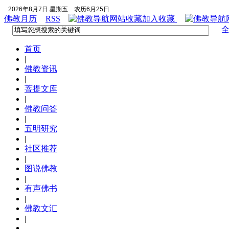
2026年8月7日 星期五
农历6月25日
佛教月历
RSS
加入收藏
首页
|
佛教资讯
|
菩提文库
|
佛教问答
|
五明研究
|
社区推荐
|
图说佛教
|
有声佛书
|
佛教文汇
|