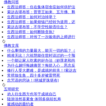
佛教问答
生西法师答：住在集体宿舍应如何供护法
索达吉堪布答：普贤王如来、五方佛、释
生西法师答：如何对治掉举？
生西法师答：如果烦恼已经转为道用，还
索达吉堪布答：​不学空性能否往生？
生西法师答：如何断除贪执?
生西法师答：对传了一次皈依的上师进行
佛教文库
什么事情的力量最大，能灭一切的垢？（
精准无比！六祖慧能住世时说过的一个预
一个能让家人吃素的好办法（妙莲老和尚
为什么越忏悔越痛苦？悔箭入心，恶念反
修行人受大磨难，是成就的前兆！[索达吉
常捞放生鱼，四十多岁被雷劈死
念咒语的窍诀！[慈城罗珠堪布]
五明研究
劝人往生西方也等于成就自己
陆游淡然喜素食 体弱多病却长寿
被感动的垂钓者