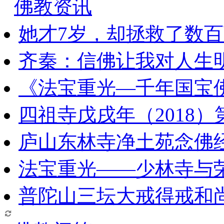
佛教资讯
她才7岁，却拯救了数
齐秦：信佛让我对人生
《法宝重光—千年国宝
四祖寺戊戌年（2018
庐山东林寺净土苑念佛
法宝重光——少林寺与
普陀山三坛大戒得戒和