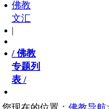
佛教
文汇
|
/ 佛教
专题列
表 /
您现在的位置：
佛教导航