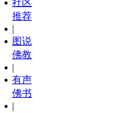
社区
推荐
|
图说
佛教
|
有声
佛书
|