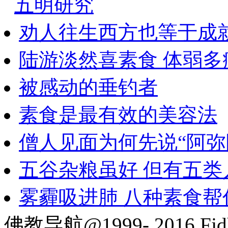
五明研究
劝人往生西方也等于成
陆游淡然喜素食 体弱多
被感动的垂钓者
素食是最有效的美容法
僧人见面为何先说“阿弥
五谷杂粮虽好 但有五类
雾霾吸进肺 八种素食帮
佛教导航@1999- 2016 Fjd