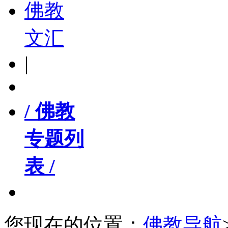
佛教
文汇
|
/ 佛教
专题列
表 /
您现在的位置：
佛教导航