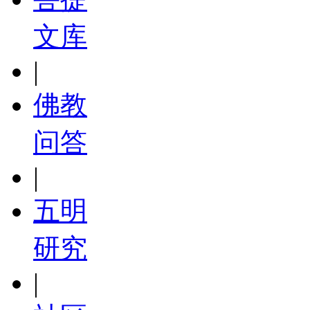
文库
|
佛教
问答
|
五明
研究
|