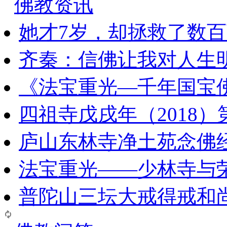
佛教资讯
她才7岁，却拯救了数
齐秦：信佛让我对人生
《法宝重光—千年国宝
四祖寺戊戌年（2018
庐山东林寺净土苑念佛
法宝重光——少林寺与
普陀山三坛大戒得戒和