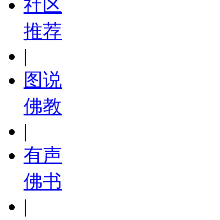
社区
推荐
|
图说
佛教
|
有声
佛书
|