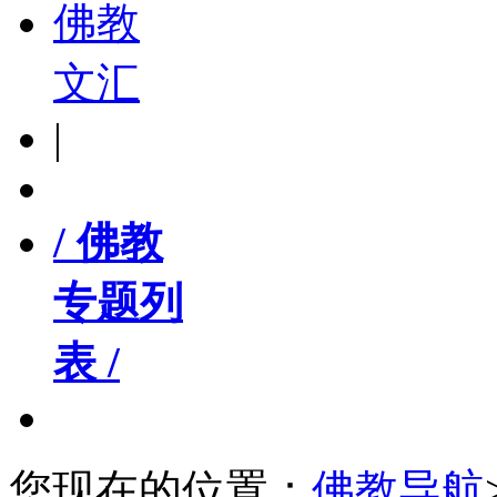
佛教
文汇
|
/ 佛教
专题列
表 /
您现在的位置：
佛教导航