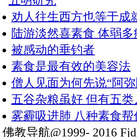
五明研究
劝人往生西方也等于成
陆游淡然喜素食 体弱多
被感动的垂钓者
素食是最有效的美容法
僧人见面为何先说“阿弥
五谷杂粮虽好 但有五类
雾霾吸进肺 八种素食帮
佛教导航@1999- 2016 Fjd