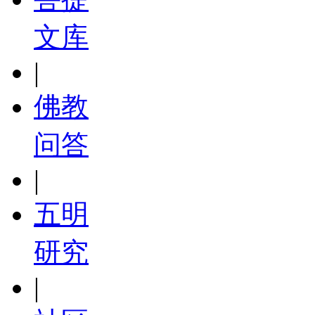
文库
|
佛教
问答
|
五明
研究
|