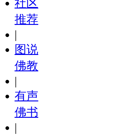
社区
推荐
|
图说
佛教
|
有声
佛书
|