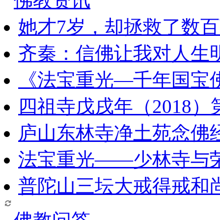
佛教资讯
她才7岁，却拯救了数
齐秦：信佛让我对人生
《法宝重光—千年国宝
四祖寺戊戌年（2018
庐山东林寺净土苑念佛
法宝重光——少林寺与
普陀山三坛大戒得戒和