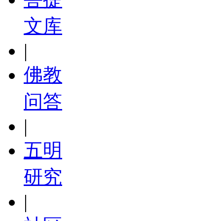
文库
|
佛教
问答
|
五明
研究
|