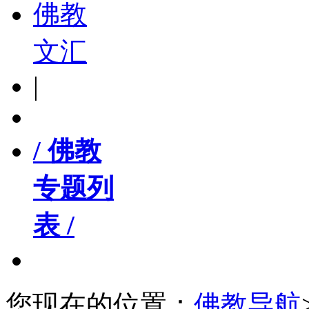
佛教
文汇
|
/ 佛教
专题列
表 /
您现在的位置：
佛教导航