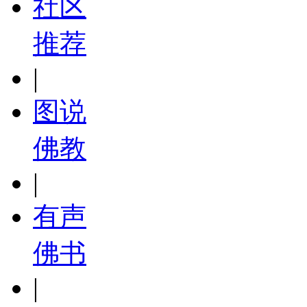
社区
推荐
|
图说
佛教
|
有声
佛书
|