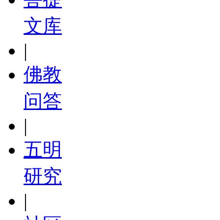
文库
|
佛教
问答
|
五明
研究
|