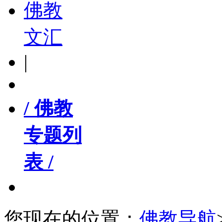
佛教
文汇
|
/ 佛教
专题列
表 /
您现在的位置：
佛教导航