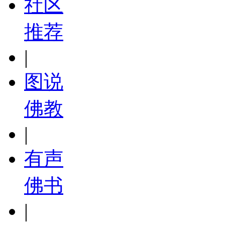
社区
推荐
|
图说
佛教
|
有声
佛书
|