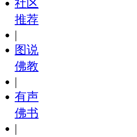
社区
推荐
|
图说
佛教
|
有声
佛书
|