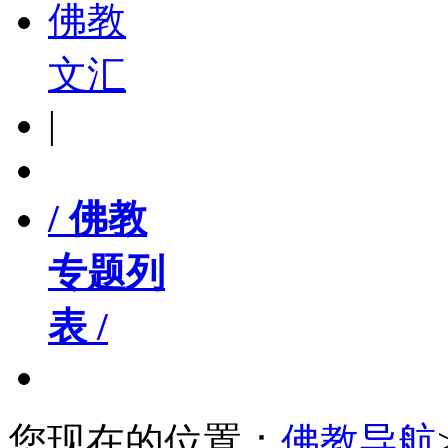
佛教
文汇
|
/ 佛教
专题列
表 /
您现在的位置：
佛教导航