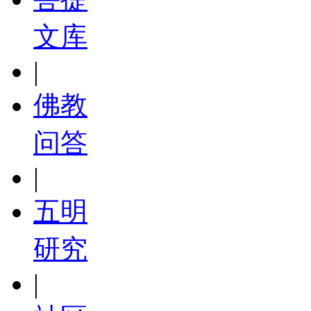
文库
|
佛教
问答
|
五明
研究
|