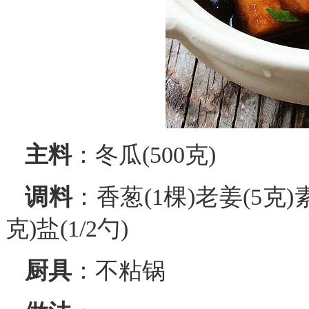
主料
：冬瓜(500克)
调料
：香葱(1棵)老姜(5克)素
克)盐(1/2勺)
厨具
：不粘锅