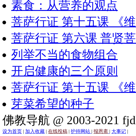
素食：从营养的观点
菩萨行证 第十五课 《
菩萨行证 第六课 普贤
列举不当的食物组合
开启健康的三个原则
菩萨行证 第十五课 《
芽菜希望的种子
佛教导航 @ 2003-2021 fjd
设为首页
|
加入收藏
|
在线投稿
|
护持网站
|
报恩斋
|
大事记
|