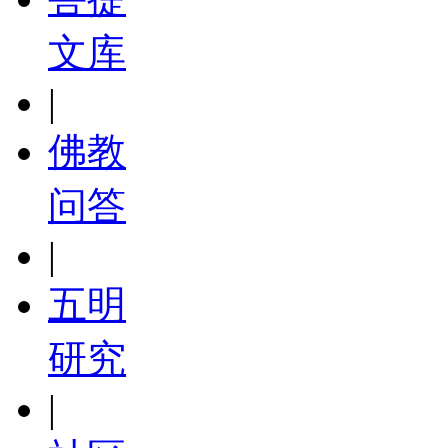
文库
|
佛教
问答
|
五明
研究
|