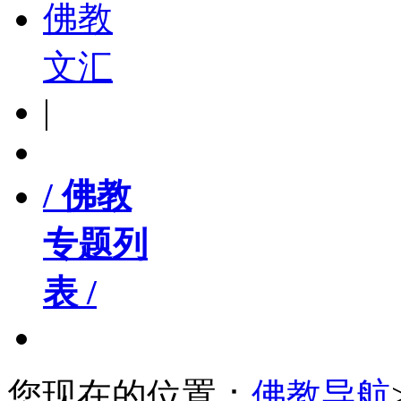
佛教
文汇
|
/ 佛教
专题列
表 /
您现在的位置：
佛教导航