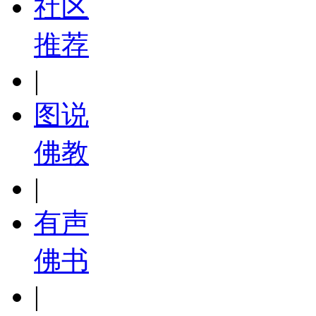
社区
推荐
|
图说
佛教
|
有声
佛书
|