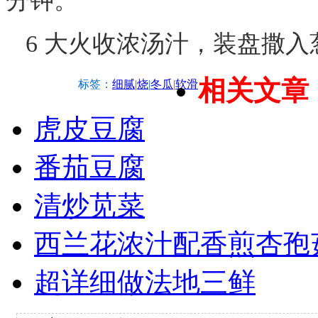
分钟。
6 大火收浓汤汁，装盘撒入
相关文章
标签：
细腻
|
烧
|
冬瓜
|
软滑
虎皮豆腐
番茄豆腐
清炒苋菜
西兰花浓汁配香煎杏孢
超详细做法地三鲜