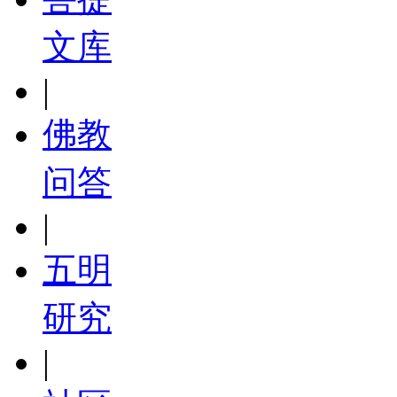
文库
|
佛教
问答
|
五明
研究
|