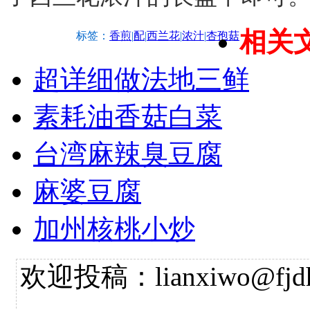
相关
标签：
香煎
|
配
|
西兰花
|
浓汁
|
杏孢菇
超详细做法地三鲜
素耗油香菇白菜
台湾麻辣臭豆腐
麻婆豆腐
加州核桃小炒
欢迎投稿：lianxiwo@fjdh