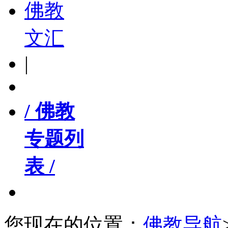
佛教
文汇
|
/ 佛教
专题列
表 /
您现在的位置：
佛教导航