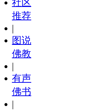
社区
推荐
|
图说
佛教
|
有声
佛书
|