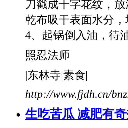
刀戳成十字花纹，放
乾布吸干表面水分
4、起锅倒入油，待油
照忍法师
|东林寺|素食|
http://www.fjdh.cn/b
生吃苦瓜 减肥有奇