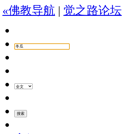
«佛教导航
|
觉之路论坛