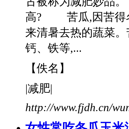
古被称为减肥妙品
高? 苦瓜,因苦得
来清暑去热的蔬菜。
钙、铁等,...
【佚名】
|减肥|
http://www.fjdh.cn/w
女性常吃
冬瓜
玉米