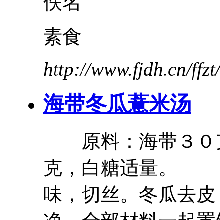
佚名
素食
http://www.fjdh.cn/ff
海带
冬瓜
薏米汤
原料：海带３０
克，白糖适量。
味，切丝。
冬瓜
去皮