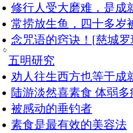
修行人受大磨难，是成
常捞放生鱼，四十多岁
念咒语的窍诀！[慈城罗
五明研究
劝人往生西方也等于成
陆游淡然喜素食 体弱多
被感动的垂钓者
素食是最有效的美容法