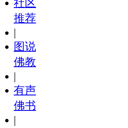
社区
推荐
|
图说
佛教
|
有声
佛书
|