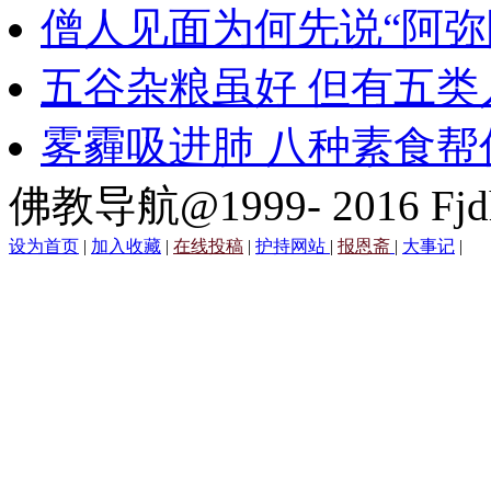
僧人见面为何先说“阿弥
五谷杂粮虽好 但有五类
雾霾吸进肺 八种素食帮
佛教导航@1999- 2016 Fjd
设为首页
|
加入收藏
|
在线投稿
|
护持网站
|
报恩斋
|
大事记
|