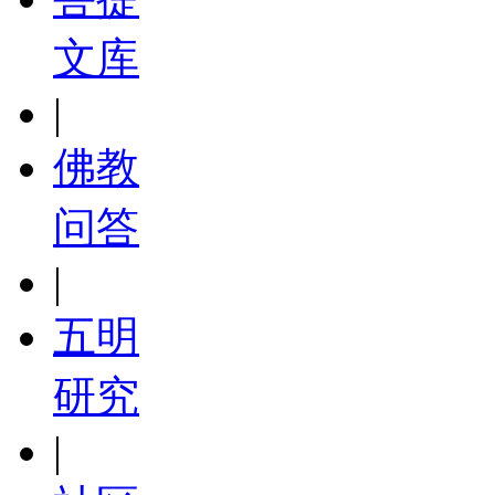
文库
|
佛教
问答
|
五明
研究
|