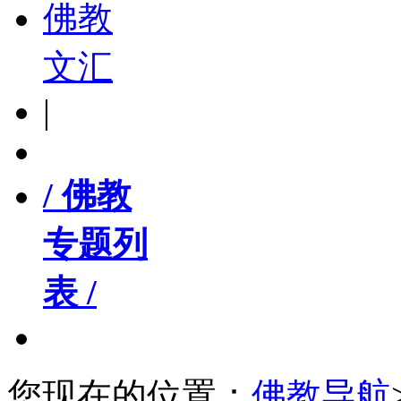
佛教
文汇
|
/ 佛教
专题列
表 /
您现在的位置：
佛教导航