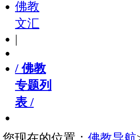
佛教
文汇
|
/ 佛教
专题列
表 /
您现在的位置：
佛教导航