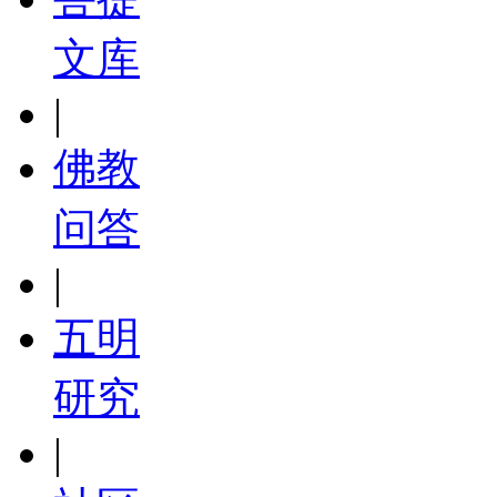
文库
|
佛教
问答
|
五明
研究
|