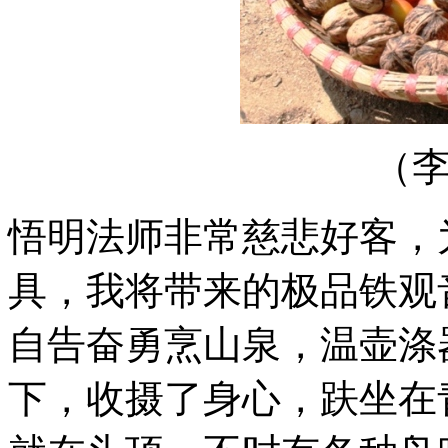
（
悟明法师非常慈悲好客，
具，我将带来的极品铁观
自告奋勇烹山泉，温壶涤
下，收摄了身心，趺坐在