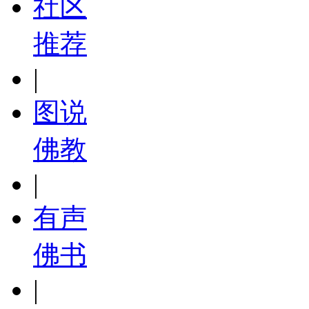
社区
推荐
|
图说
佛教
|
有声
佛书
|