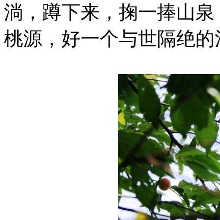
淌，蹲下来，掬一捧山泉
桃源，好一个与世隔绝的