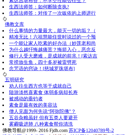
索达吉堪布答：​不学空性能否往生？
生西法师答：如何断除贪执?
生西法师答：对传了一次皈依的上师进行
佛教文库
什么事情的力量最大，能灭一切的垢？（
精准无比！六祖慧能住世时说过的一个预
一个能让家人吃素的好办法（妙莲老和尚
为什么越忏悔越痛苦？悔箭入心，恶念反
修行人受大磨难，是成就的前兆！[索达吉
常捞放生鱼，四十多岁被雷劈死
念咒语的窍诀！[慈城罗珠堪布]
五明研究
劝人往生西方也等于成就自己
陆游淡然喜素食 体弱多病却长寿
被感动的垂钓者
素食是最有效的美容法
僧人见面为何先说“阿弥陀佛”？
五谷杂粮虽好 但有五类人要避开
雾霾吸进肺 八种素食帮你清洗
佛教导航@1999- 2016 Fjdh.com
苏ICP备12040789号-2