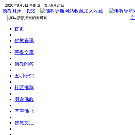
2026年8月6日 星期四
农历6月24日
佛教月历
RSS
加入收藏
首页
|
佛教资讯
|
菩提文库
|
佛教问答
|
五明研究
|
社区推荐
|
图说佛教
|
有声佛书
|
佛教文汇
|