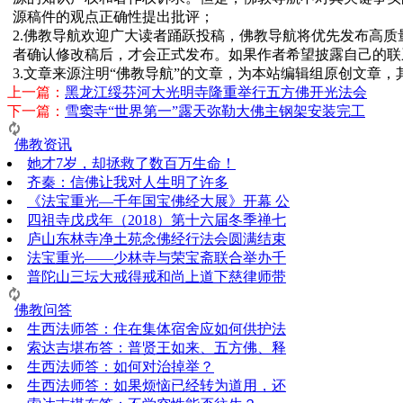
源稿件的观点正确性提出批评；
2.佛教导航欢迎广大读者踊跃投稿，佛教导航将优先发布高
者确认修改稿后，才会正式发布。如果作者希望披露自己的联
3.文章来源注明“佛教导航”的文章，为本站编辑组原创文章
上一篇：
黑龙江绥芬河大光明寺隆重举行五方佛开光法会
下一篇：
雪窦寺“世界第一”露天弥勒大佛主钢架安装完工
佛教资讯
她才7岁，却拯救了数百万生命！
齐秦：信佛让我对人生明了许多
《法宝重光—千年国宝佛经大展》开幕 公
四祖寺戊戌年（2018）第十六届冬季禅七
庐山东林寺净土苑念佛经行法会圆满结束
法宝重光——少林寺与荣宝斋联合举办千
普陀山三坛大戒得戒和尚上道下慈律师带
佛教问答
生西法师答：住在集体宿舍应如何供护法
索达吉堪布答：普贤王如来、五方佛、释
生西法师答：如何对治掉举？
生西法师答：如果烦恼已经转为道用，还