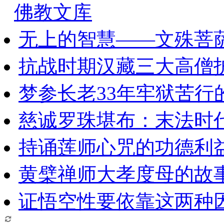
佛教文库
无上的智慧——文殊菩
抗战时期汉藏三大高僧
梦参长老33年牢狱苦行
慈诚罗珠堪布：末法时
持诵莲师心咒的功德利
黄檗禅师大孝度母的故
证悟空性要依靠这两种