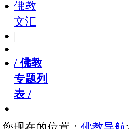
佛教
文汇
|
/ 佛教
专题列
表 /
您现在的位置：
佛教导航