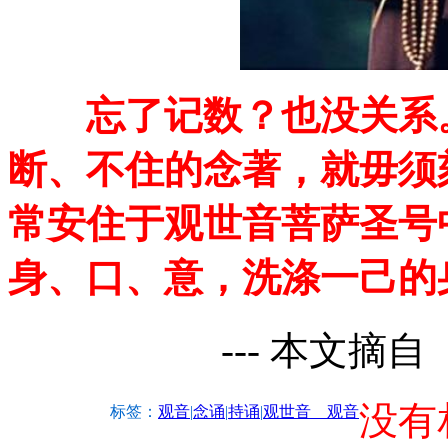
忘了记数？也没关系。
断、不住的念著，就毋须
常安住于观世音菩萨圣号
身、口、意，洗涤一己的
--- 本文摘自
没有
标签：
观音
|
念诵
|
持诵
|
观世音 观音