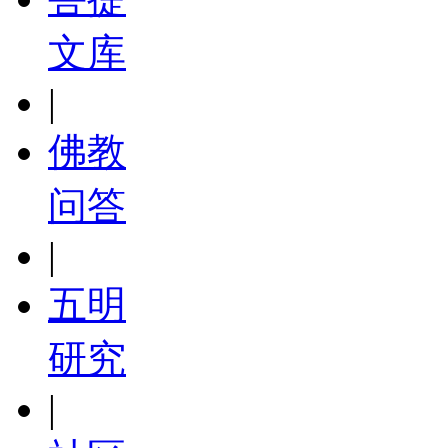
文库
|
佛教
问答
|
五明
研究
|