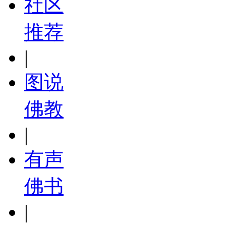
社区
推荐
|
图说
佛教
|
有声
佛书
|