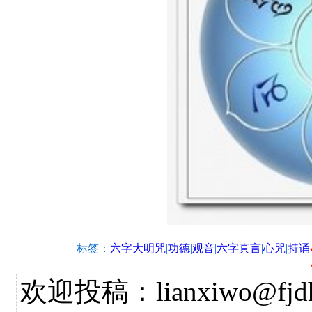
标签：
六字大明咒
|
功德
|
观音
|
六字真言
|
心咒
|
持诵
欢迎投稿：lianxiwo@fjdh