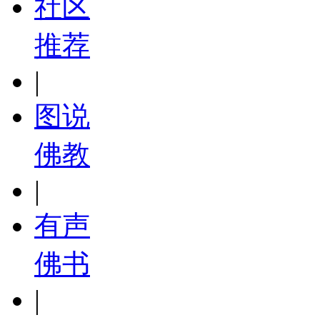
社区
推荐
|
图说
佛教
|
有声
佛书
|