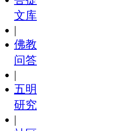
文库
|
佛教
问答
|
五明
研究
|