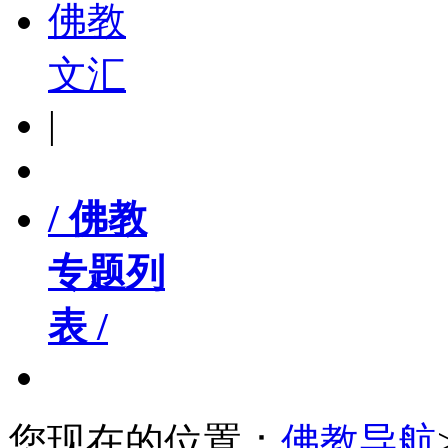
佛教
文汇
|
/ 佛教
专题列
表 /
您现在的位置：
佛教导航