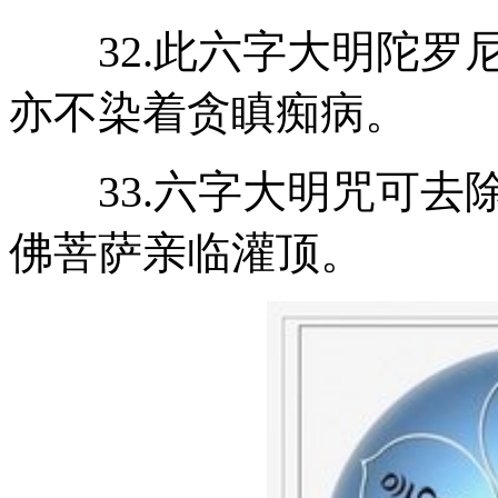
32.此六字大明陀罗
亦不染着贪瞋痴病。
33.六字大明咒可去
佛菩萨亲临灌顶。