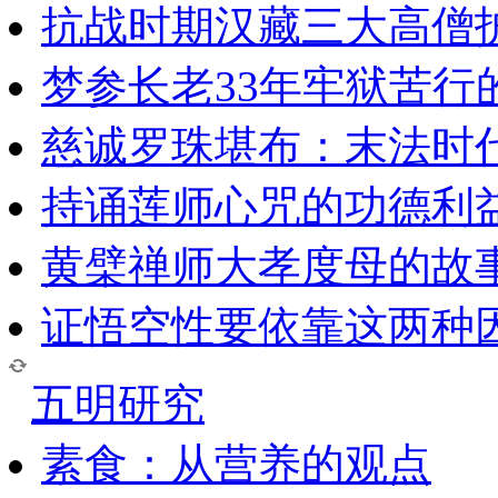
抗战时期汉藏三大高僧
梦参长老33年牢狱苦行
慈诚罗珠堪布：末法时
持诵莲师心咒的功德利
黄檗禅师大孝度母的故
证悟空性要依靠这两种
五明研究
素食：从营养的观点