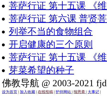
菩萨行证 第十五课 《
菩萨行证 第六课 普贤
列举不当的食物组合
开启健康的三个原则
菩萨行证 第十五课 《
芽菜希望的种子
佛教导航 @ 2003-2021 fjd
设为首页
|
加入收藏
|
在线投稿
|
护持网站
|
报恩斋
|
大事记
|