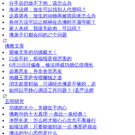
分手后仍放不下他，该怎么办
海涛法师：放生可以找别人代替吗？
达真堪布：放生的动物再被抓回来怎么办
有何方法可以让精神在念佛时不溜号呢？
家人杀鸡，我拔毛砍肉，可以吗？
佛弟子们都会问的27个问题
佛教文库
观修无常的功德极大！
口业不好，损福报是很厉害的
6月21日日偏食，修法持戒功德亿倍增长
远离恶友，并非舍弃恶友
地藏王菩萨传授赚钱之道
消灾超度积福，只诵经念佛是不够的，还
如何以平静心调适工作问题？ [圣严法师
五明研究
功德的大小，关键在于内心
佛教中的十大真理 一条比一条经典！
净慧长老：怎么样才能心心念念不离修行
如瑞法师：只要能做到这一点 佛菩萨就会
佛法的中心思想是什么