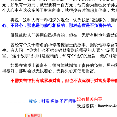
元，如果有一万元，就想要有一百万元，他们会为自己及子孙
个人心中有这么多关于财富的事，就很少有时间想其他事，尤
再说，这种人有一种很深的观念，认为钱是很难赚的，因此
心、不经心，那也是与修行相反的，那种态度是不负责任的。
佛经鼓励人们善用自己拥有的，但在一无所有时也能泰然
曾经有个关于着名的禅修者庞居士的故事。据说他非常富有
生。有人问：“你为什么不把金银财宝送给需要的人呢？”庞居
富。”这个故事很可能是虚构的，却有个很好的意旨：最好能
如果在物质上很富有，很可能就增加了责任的负担。累积和
得很好，那时会以无执着心、无得失心来使用财富。
不需要害怕拥有或累积财富，但也不该沉溺于财富所带来的
没有相关内容
标签：
财富
|
禅修
|
圣严
|
理财
欢迎投稿：lianxiwo@fj
在线投稿