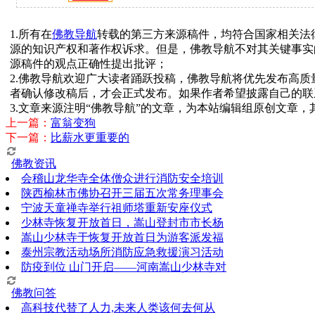
1.所有在
佛教导航
转载的第三方来源稿件，均符合国家相关法
源的知识产权和著作权诉求。但是，佛教导航不对其关键事实
源稿件的观点正确性提出批评；
2.佛教导航欢迎广大读者踊跃投稿，佛教导航将优先发布高
者确认修改稿后，才会正式发布。如果作者希望披露自己的联
3.文章来源注明“佛教导航”的文章，为本站编辑组原创文章
上一篇：
富翁变狗
下一篇：
比薪水更重要的
佛教资讯
会稽山龙华寺全体僧众进行消防安全培训
陕西榆林市佛协召开三届五次常务理事会
宁波天童禅寺举行祖师塔重新安座仪式
少林寺恢复开放首日，嵩山登封市市长杨
嵩山少林寺于恢复开放首日为游客派发福
泰州宗教活动场所消防应急救援演习活动
防疫到位 山门开启——河南嵩山少林寺对
佛教问答
高科技代替了人力,未来人类该何去何从