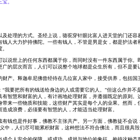
三宝。
以及处理的方式。圣经上说，骆驼穿针眼比富人进天堂的门还容
有钱人大力护持佛陀。一些有钱人，不管是男是女，都是护法者
度。
以说世上的任何东西都属于你，而同时没有一件东西属于你。即
更广的层次而言，人们可以说整个地球都是众生所有，但不是要
财产。释迦牟尼佛曾经待在几位富人家中，接受供养，包括国
我要把所有的钱送给身边的人或需要它的人。”但这么作并不
具有智慧和财富的人，有计画地处理财富，并遵循既定的原则。
身带来一些物质和技能，这些财产其实是每个人的业果。然而，
而造成浪费，必须要有智慧的人，才能适当处理财富。
钱也是件好事，佛教不主张共产。另一方面，佛教徒不会说：
主义中，人们尽可能累积财富，这种想法不符合佛法，而且很具毁
成个人安全的保障，或成功、成就与地位的象征，抱持这种态度