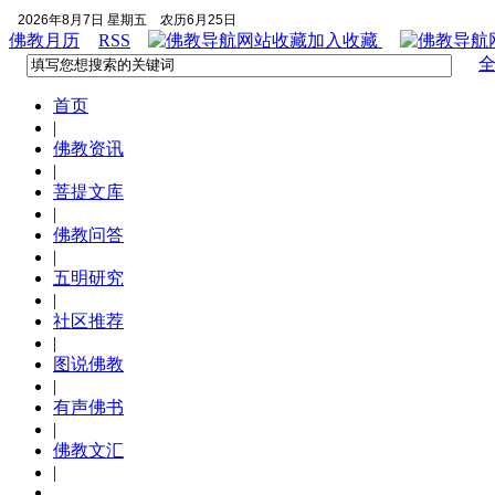
2026年8月7日 星期五
农历6月25日
佛教月历
RSS
加入收藏
首页
|
佛教资讯
|
菩提文库
|
佛教问答
|
五明研究
|
社区推荐
|
图说佛教
|
有声佛书
|
佛教文汇
|