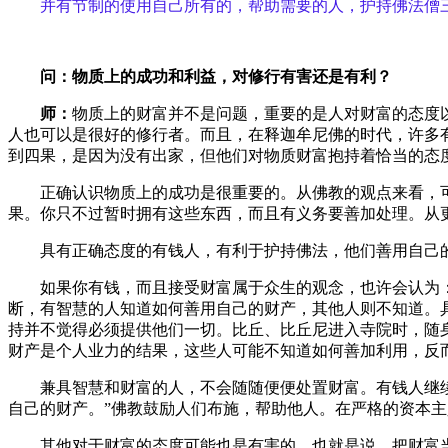
并有节制的使用自己所有的，帮助需要的人，护持佛法僧
问：物质上的成功和利益，对修行有害还是有利？
师：
物质上的财富并不是问题，重要的是人对财富的态度
人也可以是很好的修行者。而且，在释迦牟尼佛的时代，许多
到四果，是因为没有出家，但他们对物质财富抱持着恰当的态
正确认识物质上的成功是很重要的。从佛教的观点来看，可
果。你只不过暂时拥有这些东西，而且有义务要善加处理。从
具有正确态度的有钱人，有利于护持佛法，他们善用自己的
如果你有钱，而且接受财富属于众生的观念，也许会认为：“
断，有智慧的人知道如何善用自己的财产，其他人则不知道。
持并不觉得必须提供他们一切。比丘、比丘尼进入寺院时，随
财产是个人业力的结果，这些人可能不知道如何善加利用，反
兼具智慧和财富的人，不会随随便便处置财富。有钱人继续有
自己的财产。”佛教鼓励人们布施，帮助他人。在严格的资本
其他对于财富的态度可能也是有害的，也就是说，把财富当