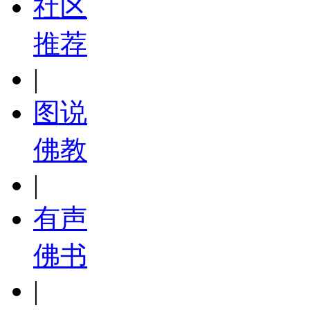
社区
推荐
|
图说
佛教
|
有声
佛书
|