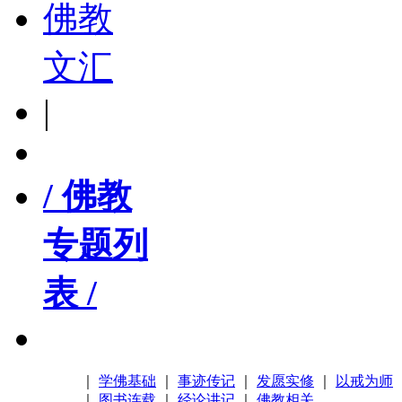
佛教
文汇
|
/ 佛教
专题列
表 /
｜
学佛基础
｜
事迹传记
｜
发愿实修
｜
以戒为师
｜
图书连载
｜
经论讲记
｜
佛教相关