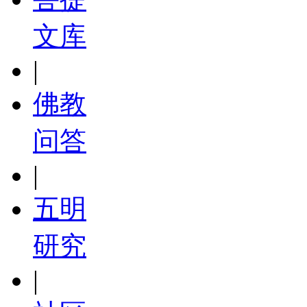
文库
|
佛教
问答
|
五明
研究
|