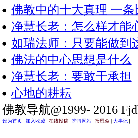
佛教中的十大真理 一条
净慧长老：怎么样才能
如瑞法师：只要能做到
佛法的中心思想是什么
净慧长老：要敢于承担
心地的耕耘
佛教导航@1999- 2016 Fjd
设为首页
|
加入收藏
|
在线投稿
|
护持网站
|
报恩斋
|
大事记
|