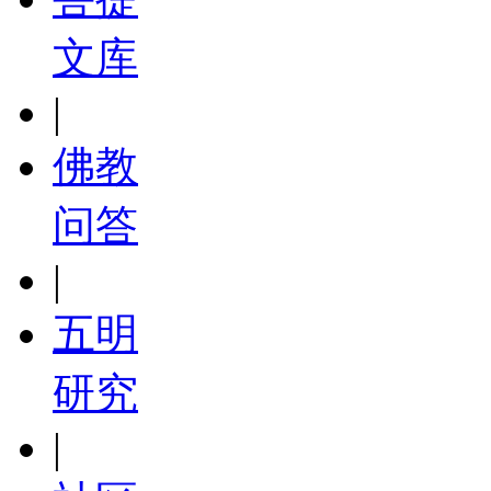
文库
|
佛教
问答
|
五明
研究
|