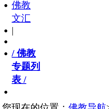
佛教
文汇
|
/ 佛教
专题列
表 /
您现在的位置：
佛教导航