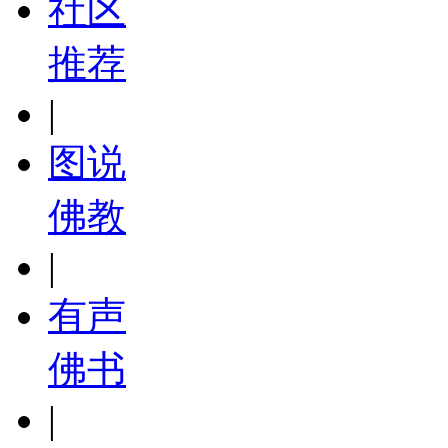
社区
推荐
|
图说
佛教
|
有声
佛书
|