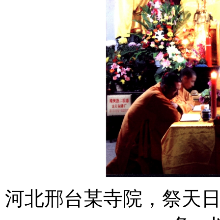
河北邢台某寺院，祭天