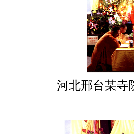
河北邢台某寺