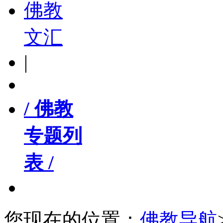
佛教
文汇
|
/ 佛教
专题列
表 /
您现在的位置：
佛教导航