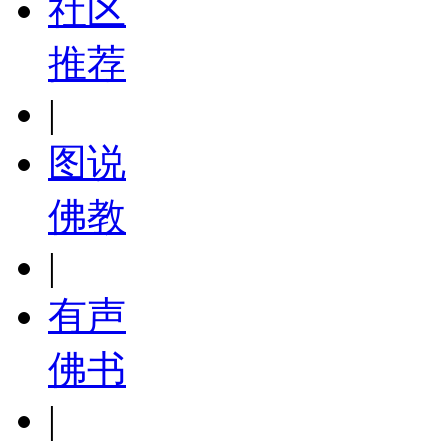
社区
推荐
|
图说
佛教
|
有声
佛书
|