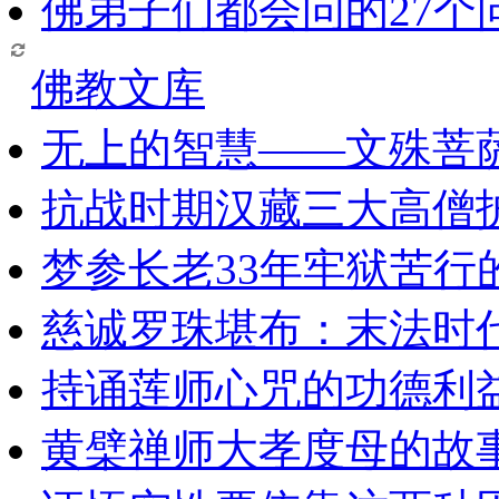
佛弟子们都会问的27个
佛教文库
无上的智慧——文殊菩
抗战时期汉藏三大高僧
梦参长老33年牢狱苦行
慈诚罗珠堪布：末法时
持诵莲师心咒的功德利
黄檗禅师大孝度母的故