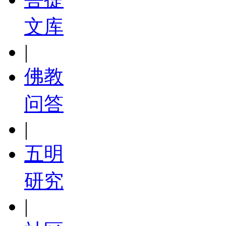
文库
|
佛教
问答
|
五明
研究
|