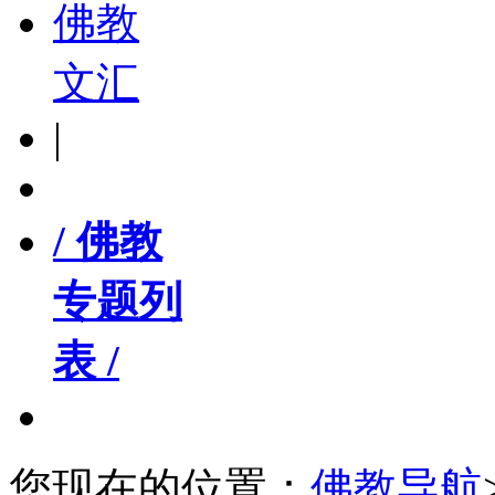
佛教
文汇
|
/ 佛教
专题列
表 /
您现在的位置：
佛教导航