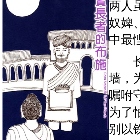
两人
奴婢
中最
长者
墙，
嘱咐
为了
别以