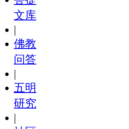
文库
|
佛教
问答
|
五明
研究
|