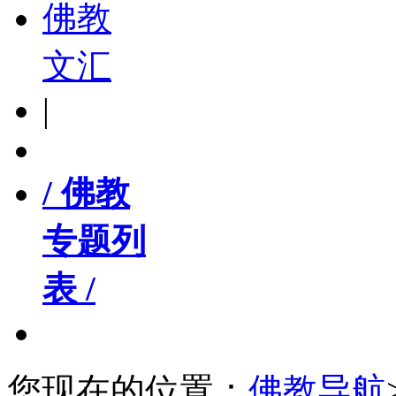
佛教
文汇
|
/ 佛教
专题列
表 /
您现在的位置：
佛教导航