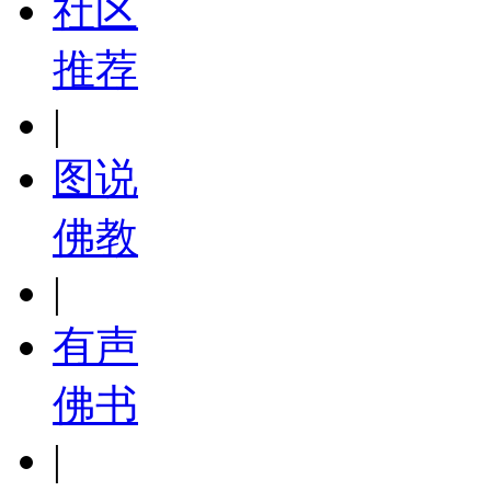
社区
推荐
|
图说
佛教
|
有声
佛书
|