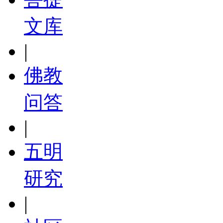
文库
|
佛教
问答
|
五明
研究
|