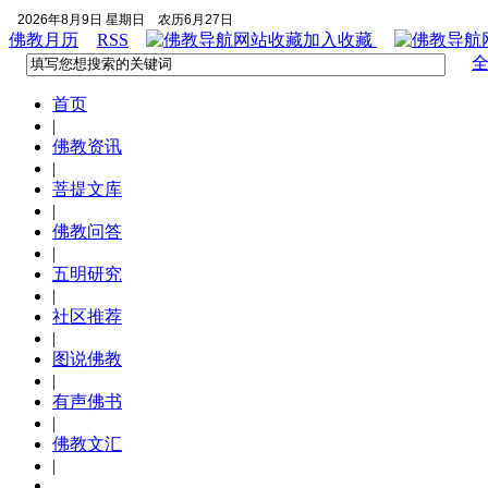
2026年8月9日 星期日
农历6月27日
佛教月历
RSS
加入收藏
首页
|
佛教资讯
|
菩提文库
|
佛教问答
|
五明研究
|
社区推荐
|
图说佛教
|
有声佛书
|
佛教文汇
|