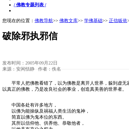
/ 佛教专题列表 /
您现在的位置：
佛教导航
>>
佛教文库
>>
学佛基础
>>
正信皈依
破除邪执邪信
发布时间：2005年09月22日
来源：安闲恬静 作者：佚名
平常人把佛教看错了，以为佛教是离开人世界，躲到虚无寂
以真正的佛教，乃是改良社会的事业，创造真美善的世界者。
中国各处有许多地方，
以佛为能操纵及祸福人类生活的鬼神，
简直以佛为鬼本位的东西。
其所以信仰他、供养他、恭敬他者，