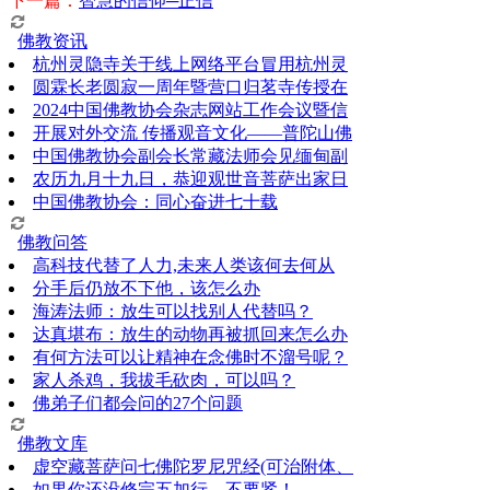
下一篇：
智慧的信仰─正信
佛教资讯
杭州灵隐寺关于线上网络平台冒用杭州灵
圆霖长老圆寂一周年暨营口归茗寺传授在
2024中国佛教协会杂志网站工作会议暨信
开展对外交流 传播观音文化——普陀山佛
中国佛教协会副会长常藏法师会见缅甸副
农历九月十九日，恭迎观世音菩萨出家日
中国佛教协会：同心奋进七十载
佛教问答
高科技代替了人力,未来人类该何去何从
分手后仍放不下他，该怎么办
海涛法师：放生可以找别人代替吗？
达真堪布：放生的动物再被抓回来怎么办
有何方法可以让精神在念佛时不溜号呢？
家人杀鸡，我拔毛砍肉，可以吗？
佛弟子们都会问的27个问题
佛教文库
虚空藏菩萨问七佛陀罗尼咒经(可治附体、
如果你还没修完五加行，不要紧！