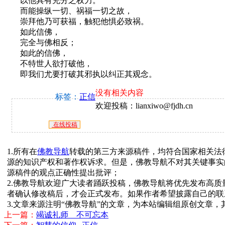
以他具有充分之权力。
而能操纵一切、祸福一切之故，
崇拜他乃可获福，触犯他惧必致祸。
如此信佛，
完全与佛相反；
如此的信佛，
不特世人欲打破他，
即我们尤要打破其邪执以纠正其观念。
没有相关内容
标签：
正信
欢迎投稿：lianxiwo@fjdh.cn
在线投稿
1.所有在
佛教导航
转载的第三方来源稿件，均符合国家相关法
源的知识产权和著作权诉求。但是，佛教导航不对其关键事实
源稿件的观点正确性提出批评；
2.佛教导航欢迎广大读者踊跃投稿，佛教导航将优先发布高
者确认修改稿后，才会正式发布。如果作者希望披露自己的联
3.文章来源注明“佛教导航”的文章，为本站编辑组原创文章
上一篇：
竭诚礼师 不可忘本