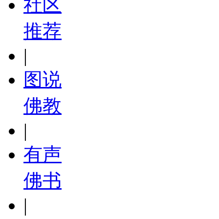
社区
推荐
|
图说
佛教
|
有声
佛书
|