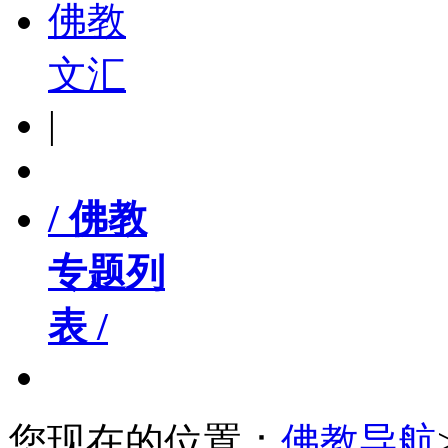
佛教
文汇
|
/ 佛教
专题列
表 /
您现在的位置：
佛教导航