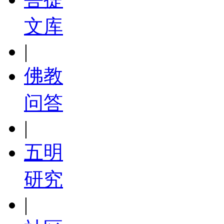
文库
|
佛教
问答
|
五明
研究
|