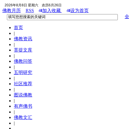
2026年8月8日 星期六
农历6月26日
佛教月历
RSS
加入收藏
设为首页
首页
|
佛教资讯
|
菩提文库
|
佛教问答
|
五明研究
|
社区推荐
|
图说佛教
|
有声佛书
|
佛教文汇
|