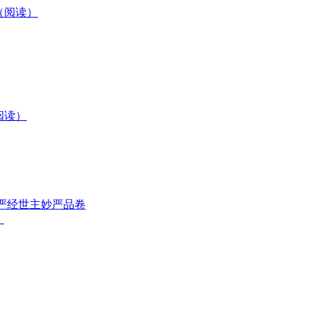
（阅读）
阅读）
严经世主妙严品卷
）