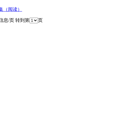
集（阅读）
条信息/页 转到第
页