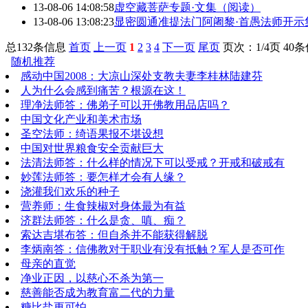
13-08-06 14:08:58
虚空藏菩萨专题·文集（阅读）
13-08-06 13:08:23
显密圆通准提法门阿阇黎·首愚法师开示
总132条信息
首页
上一页
1
2
3
4
下一页
尾页
页次：1/4页 40
随机推荐
感动中国2008：大凉山深处支教夫妻李桂林陆建芬
人为什么会感到痛苦？根源在这！
理净法师答：佛弟子可以开佛教用品店吗？
中国文化产业和美术市场
圣空法师：绮语果报不堪设想
中国对世界粮食安全贡献巨大
法清法师答：什么样的情况下可以受戒？开戒和破戒有
妙莲法师答：要怎样才会有人缘？
浇灌我们欢乐的种子
营养师：生食辣椒对身体最为有益
济群法师答：什么是贪、嗔、痴？
索达吉堪布答：但自杀并不能获得解脱
李炳南答：信佛教对于职业有没有抵触？军人是否可作
母亲的直觉
净业正因，以慈心不杀为第一
慈善能否成为教育富二代的力量
糖比盐更可怕