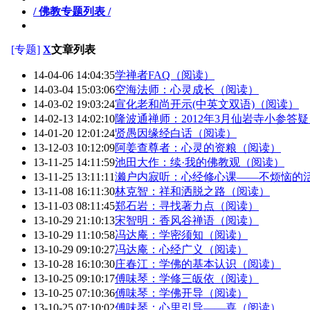
/ 佛教专题列表 /
[专题]
X
文章列表
14-04-06 14:04:35
学禅者FAQ（阅读）
14-03-04 15:03:06
空海法师：心灵成长（阅读）
14-03-02 19:03:24
宣化老和尚开示(中英文双语)（阅读）
14-02-13 14:02:10
隆波通禅师：2012年3月仙岩寺小参答
14-01-20 12:01:24
贤愚因缘经白话（阅读）
13-12-03 10:12:09
阿姜查尊者：心灵的资粮（阅读）
13-11-25 14:11:59
池田大作：续·我的佛教观（阅读）
13-11-25 13:11:11
濑户内寂听：心经修心课——不烦恼的
13-11-08 16:11:30
林克智：祥和洒脱之路（阅读）
13-11-03 08:11:45
郑石岩：寻找著力点（阅读）
13-10-29 21:10:13
宋智明：香风谷禅语（阅读）
13-10-29 11:10:58
冯达庵：学密须知（阅读）
13-10-29 09:10:27
冯达庵：心经广义（阅读）
13-10-28 16:10:30
庄春江：学佛的基本认识（阅读）
13-10-25 09:10:17
傅味琴：学修三皈依（阅读）
13-10-25 07:10:36
傅味琴：学佛开导（阅读）
13-10-25 07:10:02
傅味琴：心里引导——喜（阅读）