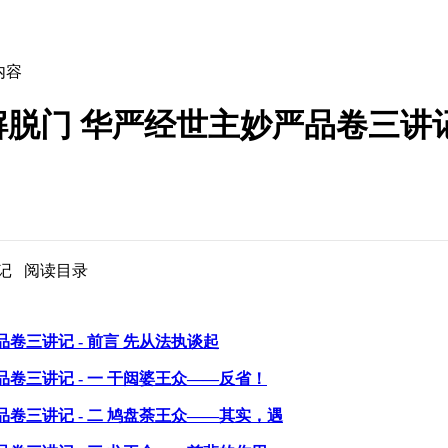
内容
脱门 华严经世主妙严品卷三讲
记 阅读目录
卷三讲记 - 前言 先从法执谈起
卷三讲记 - 一 干闼婆王众——反省！
品卷三讲记 - 二 鸠盘荼王众——其实，遇