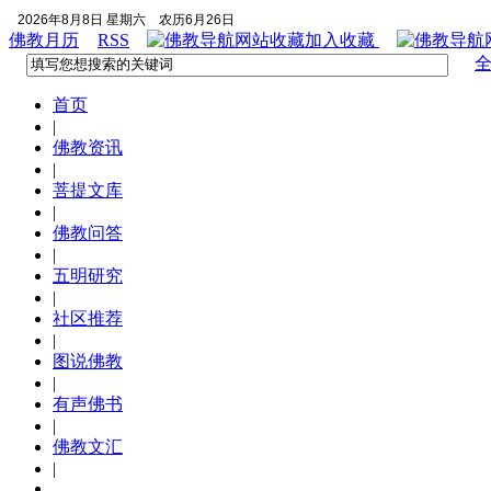
2026年8月8日 星期六
农历6月26日
佛教月历
RSS
加入收藏
首页
|
佛教资讯
|
菩提文库
|
佛教问答
|
五明研究
|
社区推荐
|
图说佛教
|
有声佛书
|
佛教文汇
|