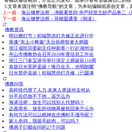
者确认修改稿后，才会正式发布。如果作者希望披露自己的联
3.文章来源注明“佛教导航”的文章，为本站编辑组原创文章
上一篇：
海云继梦法师：净眼看世间 华严经世主妙严品卷二（
下一篇：
海云继梦法师：耳根圆通章（阅读）
佛教资讯
明日燃灯节！积福慧供灯共修正在进行中
恭逢“东土小释迦”天台祖师智者大师圆
浙江省民宗委副主任钟新章一行赴湖州法
舟山市佛教协会召开2019年度信息工作会
浙江三门多宝讲寺举行清定上师诞辰116周
恭迎日光菩萨圣诞！惟日在天，光明朗耀
日光菩萨圣诞！积福慧供灯共修（已圆满
佛教问答
高科技代替了人力,未来人类该何去何从
分手后仍放不下他，该怎么办
海涛法师：放生可以找别人代替吗？
达真堪布：放生的动物再被抓回来怎么办
有何方法可以让精神在念佛时不溜号呢？
家人杀鸡，我拔毛砍肉，可以吗？
佛弟子们都会问的27个问题