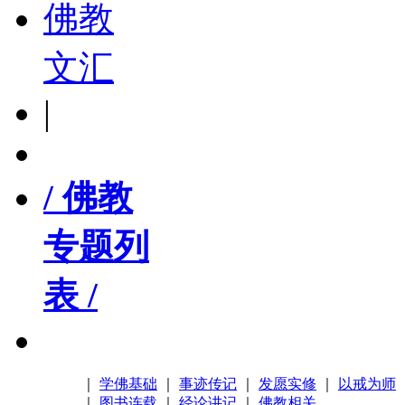
佛教
文汇
|
/ 佛教
专题列
表 /
｜
学佛基础
｜
事迹传记
｜
发愿实修
｜
以戒为师
｜
图书连载
｜
经论讲记
｜
佛教相关