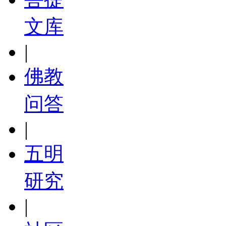
文库
|
佛教
问答
|
五明
研究
|