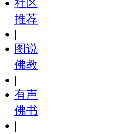
社区
推荐
|
图说
佛教
|
有声
佛书
|