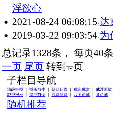
淫欲心
2021-08-24 06:08:15
达
2019-03-22 09:03:54
为
总记录1328条， 每页40
一页
尾页
转到
页
子栏目导航
｜
清静持戒
｜
戒杀放生
｜
慈悲茹素
｜
戒盗戒贪
｜
戒淫断欲
｜
犯戒报应
｜
持戒范例
｜
戒赌防赌
｜
八关斋戒
｜
菩萨戒
随机推荐