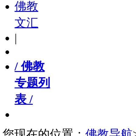
佛教
文汇
|
/ 佛教
专题列
表 /
您现在的位置：
佛教导航