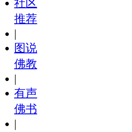
社区
推荐
|
图说
佛教
|
有声
佛书
|