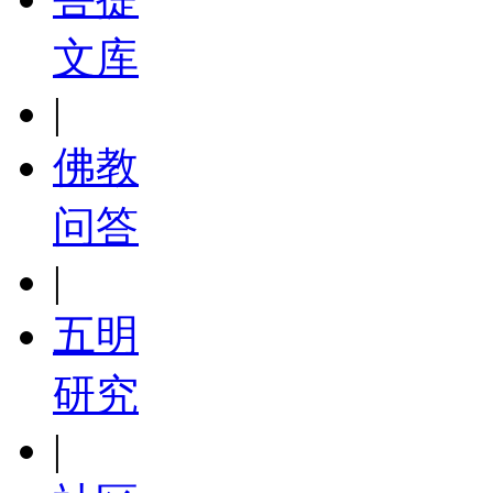
文库
|
佛教
问答
|
五明
研究
|