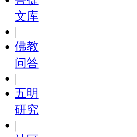
文库
|
佛教
问答
|
五明
研究
|