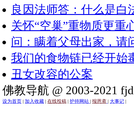
良因法师答：什么是白
关怀“空巢”重物质更重
问：瞒着父母出家，请
我们的食物链已经开始
丑女改容的公案
佛教导航 @ 2003-2021 fjd
设为首页
|
加入收藏
|
在线投稿
|
护持网站
|
报恩斋
|
大事记
|