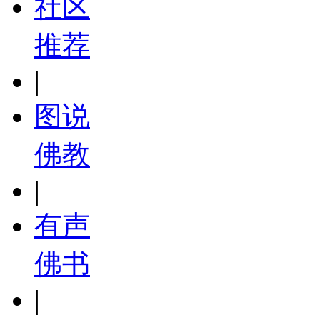
社区
推荐
|
图说
佛教
|
有声
佛书
|