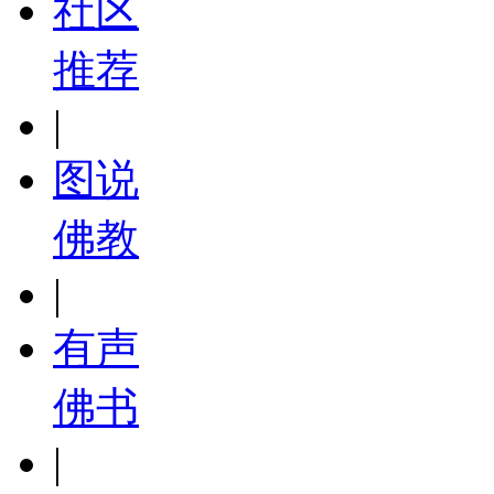
社区
推荐
|
图说
佛教
|
有声
佛书
|