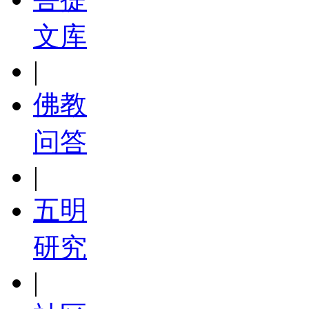
文库
|
佛教
问答
|
五明
研究
|