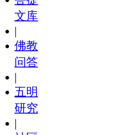
文库
|
佛教
问答
|
五明
研究
|