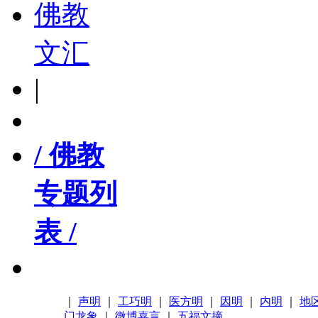
佛教
文汇
|
/ 佛教
专题列
表 /
｜
声明
｜
工巧明
｜
医方明
｜
因明
｜
内明
｜
地
门龙象
｜
微博嘉言
｜
五福文摘