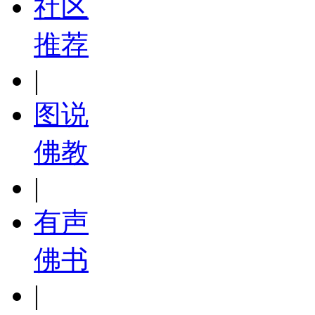
社区
推荐
|
图说
佛教
|
有声
佛书
|