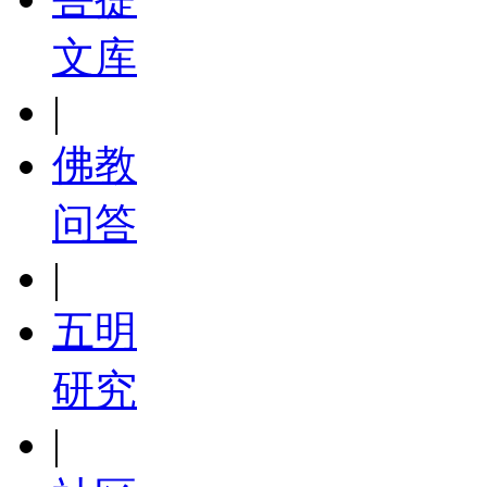
文库
|
佛教
问答
|
五明
研究
|