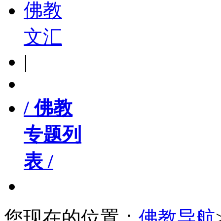
佛教
文汇
|
/ 佛教
专题列
表 /
您现在的位置：
佛教导航