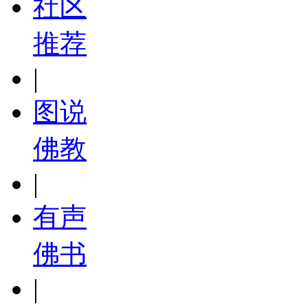
社区
推荐
|
图说
佛教
|
有声
佛书
|