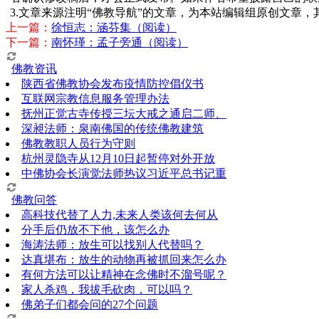
3.文章来源注明“佛教导航”的文章，为本站编辑组原创文章
上一篇：
徐恒志：涵芬集（阅读）
下一篇：
南怀瑾：孟子旁通（阅读）
佛教资讯
陕西省佛教协会发布疫情防控倡仪书
互联网宗教信息服务管理办法
抚州正觉古寺传授三坛大戒之通启二师、
深昶法师：泉南佛国的传统佛教建筑
佛教教职人员行为守则
杭州灵隐寺从12月10日起暂停对外开放
中佛协会长演觉法师热议习近平总书记重
佛教问答
高科技代替了人力,未来人类该何去何从
分手后仍放不下他，该怎么办
海涛法师：放生可以找别人代替吗？
达真堪布：放生的动物再被抓回来怎么办
有何方法可以让精神在念佛时不溜号呢？
家人杀鸡，我拔毛砍肉，可以吗？
佛弟子们都会问的27个问题