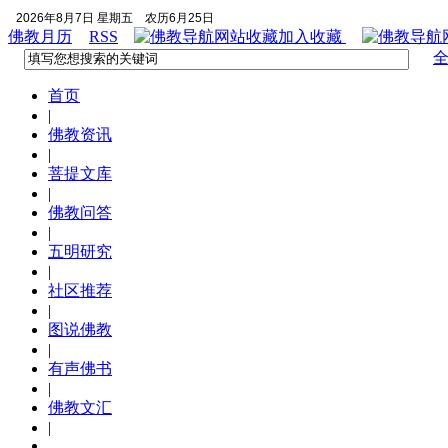
2026年8月7日 星期五
农历6月25日
佛教月历
RSS
加入收藏
首页
|
佛教资讯
|
菩提文库
|
佛教问答
|
五明研究
|
社区推荐
|
图说佛教
|
有声佛书
|
佛教文汇
|