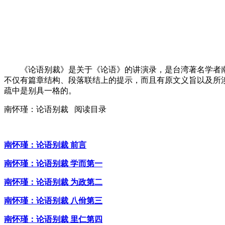
《论语别裁》是关于《论语》的讲演录，是台湾著名学者南
不仅有篇章结构、段落联结上的提示，而且有原文义旨以及所
疏中是别具一格的。
南怀瑾：论语别裁 阅读目录
南怀瑾：论语别裁 前言
南怀瑾：论语别裁 学而第一
南怀瑾：论语别裁 为政第二
南怀瑾：论语别裁 八佾第三
南怀瑾：论语别裁 里仁第四