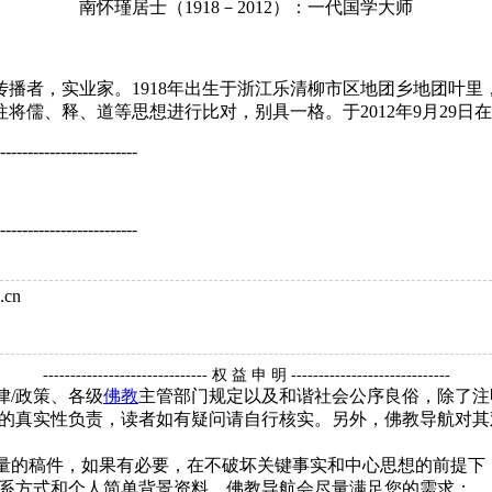
南怀瑾居士（1918－2012）：一代国学大师
，实业家。1918年出生于浙江乐清柳市区地团乡地团叶里，20
儒、释、道等思想进行比对，别具一格。于2012年9月29日
-------------------------
-------------------------
.cn
------------------------------ 权 益 申 明 -----------------------------
律/政策、各级
佛教
主管部门规定以及和谐社会公序良俗，除了注
的真实性负责，读者如有疑问请自行核实。另外，佛教导航对其
质量的稿件，如果有必要，在不破坏关键事实和中心思想的前提
系方式和个人简单背景资料，佛教导航会尽量满足您的需求；