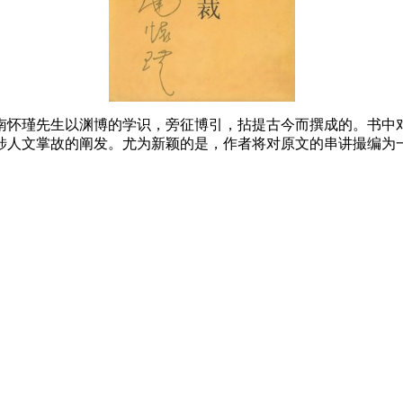
怀瑾先生以渊博的学识，旁征博引，拈提古今而撰成的。书中对
涉人文掌故的阐发。尤为新颖的是，作者将对原文的串讲撮编为