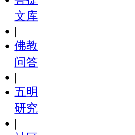
文库
|
佛教
问答
|
五明
研究
|