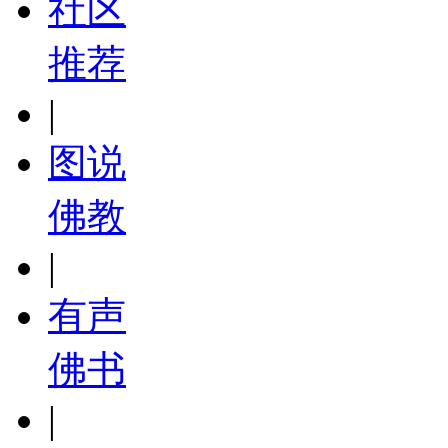
社区
推荐
|
图说
佛教
|
有声
佛书
|