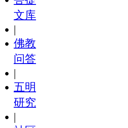
文库
|
佛教
问答
|
五明
研究
|