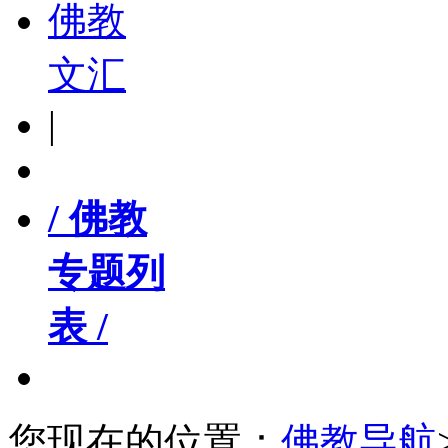
佛教
文汇
|
/ 佛教
专题列
表 /
您现在的位置：
佛教导航