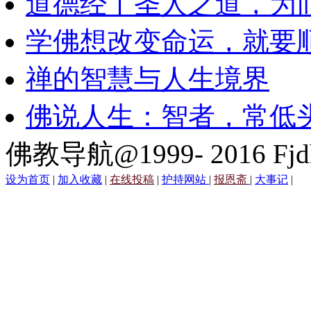
道德经丨圣人之道，为
学佛想改变命运，就要
禅的智慧与人生境界
佛说人生：智者，常低
佛教导航@1999- 2016 Fjd
设为首页
|
加入收藏
|
在线投稿
|
护持网站
|
报恩斋
|
大事记
|