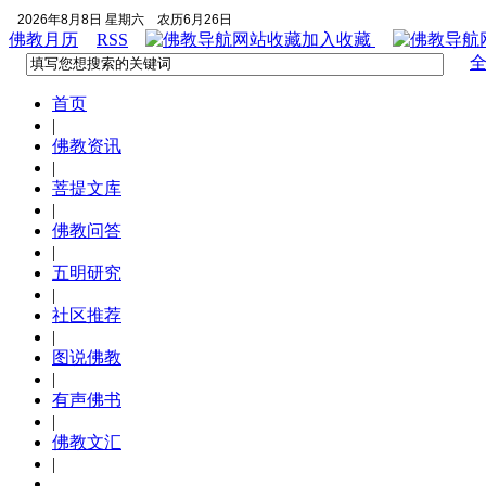
2026年8月8日 星期六
农历6月26日
佛教月历
RSS
加入收藏
首页
|
佛教资讯
|
菩提文库
|
佛教问答
|
五明研究
|
社区推荐
|
图说佛教
|
有声佛书
|
佛教文汇
|