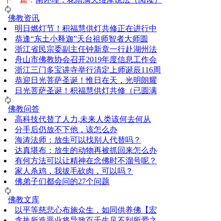
佛教资讯
明日燃灯节！积福慧供灯共修正在进行中
恭逢“东土小释迦”天台祖师智者大师圆
浙江省民宗委副主任钟新章一行赴湖州法
舟山市佛教协会召开2019年度信息工作会
浙江三门多宝讲寺举行清定上师诞辰116周
恭迎日光菩萨圣诞！惟日在天，光明朗耀
日光菩萨圣诞！积福慧供灯共修（已圆满
佛教问答
高科技代替了人力,未来人类该何去何从
分手后仍放不下他，该怎么办
海涛法师：放生可以找别人代替吗？
达真堪布：放生的动物再被抓回来怎么办
有何方法可以让精神在念佛时不溜号呢？
家人杀鸡，我拔毛砍肉，可以吗？
佛弟子们都会问的27个问题
佛教文库
以平等慈悲心布施众生，如同供养佛【宏
贪执所造恶业将导致百千生见不到所爱之