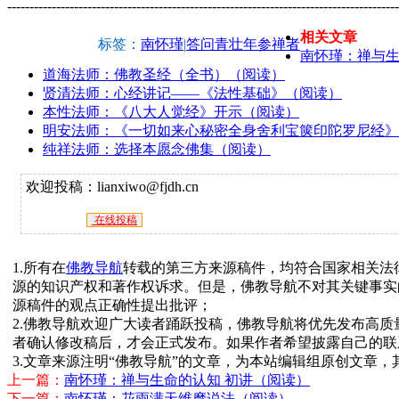
----------------------------------------------------------------------------------------
相关文章
标签：
南怀瑾
|
答问青壮年参禅者
南怀瑾：禅与生
道海法师：佛教圣经（全书）（阅读）
贤清法师：心经讲记——《法性基础》（阅读）
本性法师：《八大人觉经》开示（阅读）
明安法师：《一切如来心秘密全身舍利宝箧印陀罗尼经》
纯祥法师：选择本愿念佛集（阅读）
欢迎投稿：lianxiwo@fjdh.cn
在线投稿
1.所有在
佛教导航
转载的第三方来源稿件，均符合国家相关法
源的知识产权和著作权诉求。但是，佛教导航不对其关键事实
源稿件的观点正确性提出批评；
2.佛教导航欢迎广大读者踊跃投稿，佛教导航将优先发布高
者确认修改稿后，才会正式发布。如果作者希望披露自己的联
3.文章来源注明“佛教导航”的文章，为本站编辑组原创文章
上一篇：
南怀瑾：禅与生命的认知 初讲（阅读）
下一篇：
南怀瑾：花雨满天维摩说法（阅读）