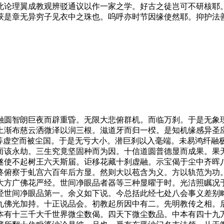
此论理翼成教观辨驳通议以作一家之学。好古之徒岂可不研核耶
获是章无异穷子见衣中之珠也。呜呼亦时节因缘使然耶。抑护法
圆智朗巨夜而辟重昏。无限大悲俯群机。而临万刹。于是无象现
土渐布慈云洒微泽以润三根。滋道牙而归一楑。是知机缘感异圣
言等虚空而被尘国。于是无亏大小。潜巨刹以入毫端。未易鸿纤
而该永劫。三生究竟坚固种而为因。十信道圆普德显而成果。果
遂使不起树王六天斯届。讵移花藏十刹虚融。示宝偈于尘中齐晖
终俯察于虬宫六百年后方显。然则大以苞含为义。方以轨范为功
大方广佛花严经。世间净眼品者器等三种显曜于时。光洁照瞩况
经世间净眼品第一。余义如下说。今总括此经七处八会事义差别
九佛光加持。十正说品会。初教起所因中有二。先明教传之相。
本有十三千大千世界微尘数偈。四天下微尘数品。中本有四十九