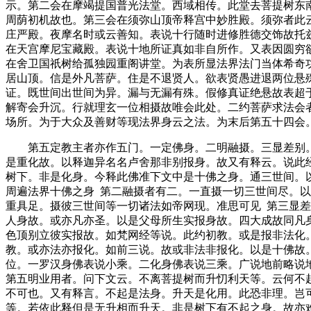
示。第二会在摩竭提国普光法堂。西域相传。此堂去菩提树东
周荫初机故也。第三会在须弥山顶帝释宫中妙胜殿。须弥者此
庄严殿。夜摩名时或云善知。表说十行随时进修胜德交饰故托
在天宫摩尼宝藏殿。表说十地所证真如非自所作。又表因圆穷
在舍卫国祇树给孤独园重阁讲堂。为表所显法界法门当体希奇
居山顶。信是外凡菩萨。住是不退贤人。欲表贤愚进退两位悬
证。既世间出世间为异。漏与无漏有殊。假修真证绝悬故表超
解寄会升沉。行就理玄一位相摄故唯会此处。二约菩萨求法会
场所。为于大众及善财等现法界身云之法。为末后第五十四会
第五定教主者亦作五门。一定佛身。二明融摄。三显差别。
是重化故。以释迦异名名卢舍那非别报身。故又有释云。说此
树下。非是化身。今释此佛准下文中是十佛之身。通三世间。
周遍法界十佛之身 第二融摄者有二。一直摄一切三世间尽。
重具足。摄彼三世间等一切诸法如帝网现。准思可见 第三显
人身故。或亦凡亦圣。以是父母所生实报身故。四大成故同凡
色顶别立彼实报故。如梵网经等说。此约初教。或是报非法化
教。或亦法亦报化。如前三说。故或非法非报化。以是十佛故
位。一罗汉身佛表说小乘。二化身佛表说三乘。广说地前略说
第五明业用者。问下文云。不离菩提树而升忉利天等。云何不
不可也。又有释言。不起是法身。升天是化用。此恐非理。岂
等。若依此释但是无升相而升天。非是树下有不起之身。故亦