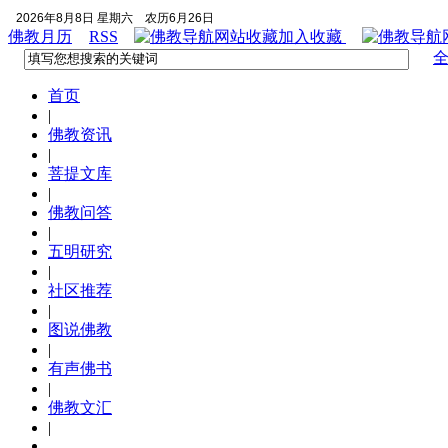
2026年8月8日 星期六
农历6月26日
佛教月历
RSS
加入收藏
首页
|
佛教资讯
|
菩提文库
|
佛教问答
|
五明研究
|
社区推荐
|
图说佛教
|
有声佛书
|
佛教文汇
|