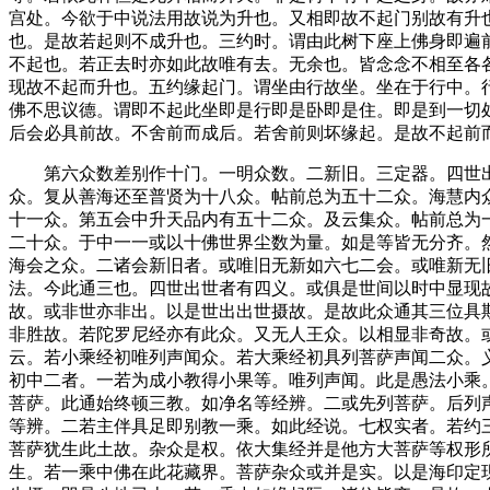
宫处。今欲于中说法用故说为升也。又相即故不起门别故有升
也。是故若起则不成升也。三约时。谓由此树下座上佛身即遍
不起也。若正去时亦如此故唯有去。无余也。皆念念不相至各
现故不起而升也。五约缘起门。谓坐由行故坐。坐在于行中。
佛不思议德。谓即不起此坐即是行即是卧即是住。即是到一切
后会必具前故。不舍前而成后。若舍前则坏缘起。是故不起前
第六众数差别作十门。一明众数。二新旧。三定器。四世出
众。复从善海还至普贤为十八众。帖前总为五十二众。海慧内
十一众。第五会中升天品内有五十二众。及云集众。帖前总为
二十众。于中一一或以十佛世界尘数为量。如是等皆无分齐。
海会之众。二诸会新旧者。或唯旧无新如六七二会。或唯新无
法。今此通三也。四世出世者有四义。或俱是世间以时中显现
故。或非世亦非出。以是世出出世摄故。是故此众通其三位具
非胜故。若陀罗尼经亦有此众。又无人王众。以相显非奇故。
云。若小乘经初唯列声闻众。若大乘经初具列菩萨声闻二众。
初中二者。一若为成小教得小果等。唯列声闻。此是愚法小乘
菩萨。此通始终顿三教。如净名等经辨。二或先列菩萨。后列
等辨。二若主伴具足即别教一乘。如此经说。七权实者。若约
菩萨犹生此土故。杂众是权。依大集经并是他方大菩萨等权形
生。若一乘中佛在此花藏界。菩萨杂众或并是实。以是海印定