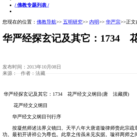
/ 佛教专题列表 /
您现在的位置：
佛教导航
>>
五明研究
>>
内明
>>
华严宗
>>正
华严经探玄记及其它：1734 
发布时间：2013年10月08日
来源： 作者：法藏
华严经探玄记及其它：1734 花严经文义纲目(唐 法藏撰)
花严经文义纲目
华严经文义纲目刊行序
按凝然师述法界义镜曰。天平八年大唐道璇律师赍此宗疏章
功。最初开讲祥公为尊也。此章之传虽未见实据。璇祥两师之