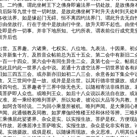
也。二约佛。谓此坐树王下之佛身即遍法界一切处故。是故佛身
前后际等九世十世一切时故。是故此佛坐树下时升天去时到天处
各收法界。如是缘起门无碍。恒不离四约法界门。谓此升去无自
行由坐故行。行在于坐中是故由行中坐。故升天即不起也。由坐
处即是作一切事。并非下地所知。七约所表。谓表前位行成究竟
而升后也
世。五界趣。六诸乘。七权实。八位地。九表法。十因果。初众
众并新集十方。及胜音众帖前总为五十五众。第二会中有新旧二
一百一十四众。第六会中有同生异生二众。及第七会一众。帖前
然此且约此一世界八会中说。若通十方虚空法界一切世界皆各有
旧如三四五三会。或亦新亦旧如初二八三会。余意各如下集众中
故。又三世间中是一故。或并是是出世。以其行德非世摄故。或
斯四句也。五界趣者于三界中除无色天。以随相寄法非殊胜故。
或菩萨即人众也。或唯列王众。如后十八众说以表法自在故。或
义准。若一乘经初唯列菩萨。所以知者。彼论以大品等为共教。
。如阿含等经说。二为回小乘显所被机。唯列声闻。是大乘回心
声闻。此通顿教及同教。如罗摩伽经惟楼王经和休经等辨。三唯
三乘佛居此娑婆界。杂众是实。以实报生故。菩萨是权。方便现
所作故。若佛居净土菩萨唯实。实报生故。杂众是化非实有故。
现。实德摄故。或俱是权。以随缘而现故。余义思准。八明其位