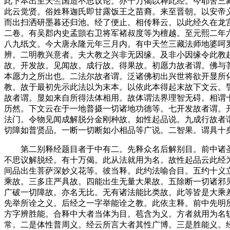
此下本出至天竺国造不思议论。亦十万偈以释此经。今耶舍三
此云觉贤。俗姓释迦氏即甘露饭王之苗裔。来至晋朝。以安帝
而出扫洒研墨暮还归池。经了便止。相传释云。以此经久在龙
二卷。有吴郡内史孟顗右卫将军褚叔度等为檀越。至元熙二年
八九纸文。今大唐永隆元年三月内。有中天竺三藏法师地婆呵
辨。二明教兴意者。夫大教之兴非无因缘。及非小因缘令此教
故。开发故。见闻故。成行故。得果故。初愿力故者谓。佛与
本愿力之所出也。二法尔故者谓。泛诸佛初出兴世将欲开显所
教。故于最初先示此法以为末本。以依此本得起末故下文云。
故者谓。显如来自所得法体相用。故体谓法界理智无碍。相谓
历然。下文云在于一地普摄一切诸地功德等。七开发故者谓。
法门。令物见闻成解脱分金刚种故。如性起品说。九成行故者
切障如普贤品。一断一切断如小相品等广说。二智果。谓具十
第二别释经题目者于中有二。先释众名后解别目。前中诸圣
不思议解脱经。有十万偈。此从法就用为名。故性起品云此经
间品出生菩萨深妙义花等。彼当释。此约法喻合目。五约十义
乘故。三多庄严具故。四能出生无量大果故。五除断一切诸邪
广破一切障故。亦名无比。无有诸法能比类故。此等皆是大乘
先举所诠之义。后经之一字举能诠之教。此依主释。前中先明
方字辨胜能。合释中大者当体为目。苞含为义。方者就用为名
常。二是体性普周义。经云所言大者其性广博。三是胜能义。