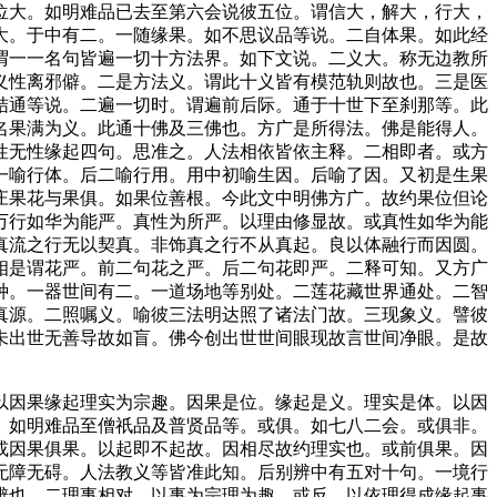
位大。如明难品已去至第六会说彼五位。谓信大，解大，行大，
大。于中有二。一随缘果。如不思议品等说。二自体果。如此经
谓一一名句皆遍一切十方法界。如下文说。二义大。称无边教所
义性离邪僻。二是方法义。谓此十义皆有模范轨则故也。三是医
结通等说。二遍一切时。谓遍前后际。通于十世下至刹那等。此
名果满为义。此通十佛及三佛也。方广是所得法。佛是能得人。
性无性缘起四句。思准之。人法相依皆依主释。二相即者。或方
一喻行体。后二喻行用。用中初喻生因。后喻了因。又初是生果
庄果花与果俱。如果位善根。今此文中明佛方广。故约果位但论
万行如华为能严。真性为所严。以理由修显故。或真性如华为能
真流之行无以契真。非饰真之行不从真起。良以体融行而因圆。
相是谓花严。前二句花之严。后二句花即严。二释可知。又方广
种。一器世间有二。一道场地等别处。二莲花藏世界通处。二智
真源。二照嘱义。喻彼三法明达照了诸法门故。三现象义。譬彼
未出世无善导故如盲。佛今创出世世间眼现故言世间净眼。是故
因果缘起理实为宗趣。因果是位。缘起是义。理实是体。以因
。如明难品至僧祇品及普贤品等。或俱。如七八二会。或俱非。
或因果俱果。以起即不起故。因相尽故约理实也。或前俱果。因
无障无碍。人法教义等皆准此知。后别辨中有五对十句。一境行
辨也。二理事相对。以事为宗理为趣。或反。以依理得成缘起事