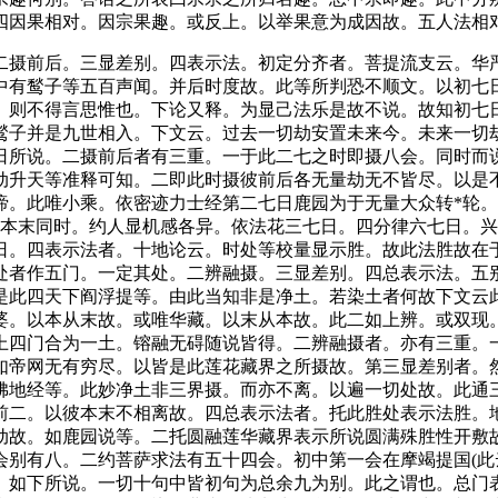
四因果相对。因宗果趣。或反上。以举果意为成因故。五人法相
摄前后。三显差别。四表示法。初定分齐者。菩提流支云。华严
中有鹙子等五百声闻。并后时度故。此等所判恐不顺文。以初七
。则不得言思惟也。下论又释。为显己法乐是故不说。故知初七
鹙子并是九世相入。下文云。过去一切劫安置未来今。未来一切
日所说。二摄前后者有三重。一于此二七之时即摄八会。同时而
动升天等准释可知。二即此时摄彼前后各无量劫无不皆尽。以是
谛。此唯小乘。依密迹力士经第二七日鹿园为于无量大众转*轮
表本末同时。约人显机感各异。依法花三七日。四分律六七日。
日。四表示法者。十地论云。时处等校量显示胜。故此法胜故在
处者作五门。一定其处。二辨融摄。三显差别。四总表示法。五
是此四天下阎浮提等。由此当知非是净土。若染土者何故下文云
婆。以本从末故。或唯华藏。以末从本故。此二如上辨。或双现
上四门合为一土。镕融无碍随说皆得。二辨融摄者。亦有三重。
如帝网无有穷尽。以皆是此莲花藏界之所摄故。第三显差别者。
佛地经等。此妙净土非三界摄。而亦不离。以遍一切处故。此通
前二。以彼本末不相离故。四总表示法者。托此胜处表示法胜。
动故。如鹿园说等。二托圆融莲华藏界表示所说圆满殊胜性开敷
会别有八。二约菩萨求法有五十四会。初中第一会在摩竭提国(此
。如下所说。一切十句中皆初句为总余九为别。此之谓也。总门