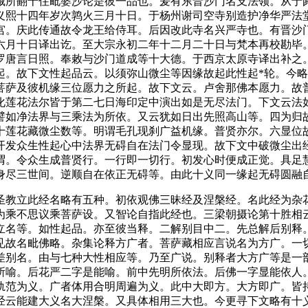
藏所翻十住毗婆沙论是彼一品也。爰有东晋沙门名支法领。从于
义熙十四年岁次鹑火三月十日。于杨州谢司空寺别造护净华严法
宫。庆此传通故令龙王给侍耳。后因改此寺名兴严寺也。有晋沙
六月十日译出讫。至大宗永初二年十二月二十日与梵本再校勘毕
罗唐言日照。奉敕与沙门道成等十大德。于西京太原寺译出补之
起。故下文性起品云。以须弥山微尘等因缘故起此性起*轮。今
菩萨及彼机缘三位愿力之所起。故下文云。卢舍那佛本愿力。故
化莲花法尔皆于第二七日海印定中演出如是无尽法门。下文云法
譬如净法界与三乘法为所依。又云犹如日出先照高山等。四为归
十莲花藏微尘数等。明谓毛孔现刹广益机缘。普贤亦尔。六显位
开发众生性起心中法界无碍自在法门令显现。故下文中破微尘出
谓。令众生成普贤行。一行即一切行。初发心时便成正觉。具足
身尽三世间。逆顺自在依正无碍等。由此十义同一缘起无碍圆融
教立此经名略有五种。初依观佛三昧经及涅槃经。名此经为杂花
为乘不思议乘菩萨设。又智论自指此经也。三梁朝摄论第十胜相
立名等。如性起品。亦至彼当释。二解别目中二。先总解后别释
见故名毗佛略。杂集论释方广者。菩萨藏相应言说名为方广。一
差别名。由与七种大性相应等。乃至广说。别释者大方广等是一
所喻。后花严二字是能喻。前中先明所依法。后佛一字显能依人
轨范为义。广者体用合明周遍为义。此中大即方。大方即广。皆
经云能建大义名大涅槃。又具体相用三大也。今更寻下文略有十