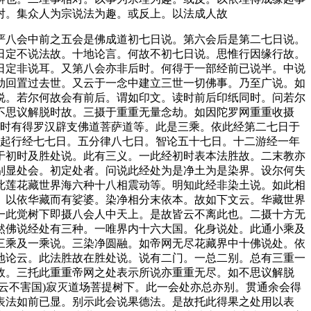
对。集众人为宗说法为趣。或反上。以法成人故
八会中前之五会是佛成道初七日说。第六会后是第二七日说。
日定不说法故。十地论言。何故不初七日说。思惟行因缘行故。
日定非说耳。又第八会亦非后时。何得于一部经前已说半。中说
劫回置过去世。又云于一念中建立三世一切佛事。乃至广说。如
说。若尔何故会有前后。谓如印文。读时前后印纸同时。问若尔
不思议解脱时故。三摄于重重无量念劫。如因陀罗网重重收摄
。时有得罗汉辟支佛道菩萨道等。此是三乘。依此经第二七日于
兴起行经七七日。五分律八七日。智论五十七日。十二游经一年
于初时及胜处说。此有三义。一此经初时表本法胜故。二末教亦
别显处会。初定处者。问说此经处为是净土为是染界。设尔何失
此莲花藏世界海六种十八相震动等。明知此经非染土说。如此相
。以依华藏而有娑婆。染净相分末依本。故如下文云。华藏世界
一此觉树下即摄八会人中天上。是故皆云不离此也。二摄十方无
然佛说经处有三种。一唯界内十六大国。化身说处。此通小乘及
三乘及一乘说。三染净圆融。如帝网无尽花藏界中十佛说处。依
地论云。此法胜故在胜处说。说有二门。一总二别。总有三重一
故。三托此重重帝网之处表示所说亦重重无尽。如不思议解脱
云不害国)寂灭道场菩提树下。此一会处亦总亦别。贯通余会得
表法如前已显。别示此会说果德法。是故托此得果之处用以表