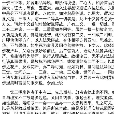
十佛三业等。如舍那品等说。即所信境也。二心大。如贤首品
愿大，证大，等也。五证大。如入法界品说通证六位法也。六
中果分不可说者是也。八体大。如性起品等说。九用大。谓念
显义是。三事大。谓一一尘等具一切者是。此上十义皆各总摄
方义。谓此十义皆能对治诸重障故。广有二义。一遍一切处。
二有二种遍。一一重。二重重如帝网等。虽约一摄一切故名大
又前是所觉境。佛是能觉智。此中境智有二义。一相成二相即
广即佛佛即方广。以人法无碍故。令体相即亦具四句。思准之
华。不与果俱。如生死为道具及因位善根等故。下文云。此经
佛花严耳。又别分微妙喻前法。后二譬前人。通论人法皆具此
严。修生诸行为所严。以行从理起故。故摄论云。无不从此法
行该真而果满。是故标为佛华严也。或双泯能所二而不二。以
佛之花严。及即花严。亦二释可知。经如前释。世间是法净眼
正觉。世间亦二。一三身。二十佛。三众生。世间亦二。一同
三法互相影现及一切法涉入无碍缘起自在。为显彼三有此别异
佛涅槃时言世间眼灭也。余如上说
第三明宗趣者于中有二。先总后别。总者古德出宗不同。如
果与理实不二故是缘起也。又因果约事。缘起会相。理实显体
如性起品。若细取一一会一一品亦一一文皆具因果。思之可见
以是所起故或后俱因。以是所依本故。由是缘起理实故或因即
相对。以境为宗用行为趣。或反。此以修起智会同真境故。问