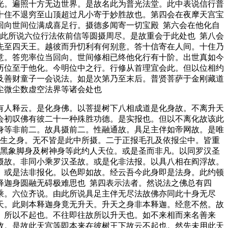
光。遍照十方无边世界。是故名此为普光法堂。此中表说信行普
十住不退穷至山顶超过凡小寄于妙胜故也。第四会在夜摩天宫宝
回向世间位满成喜足行。摄德多闻寄一切宝殿 第六会在他化自
此所说六位行法依前信等圆摄周尽。是故重会于此处也 第八会
先至四天王。越彼而升忉利有何别意。答十信寄在人间。十住乃
意。答兜率位当回向。世间修相已终他化行有十阶。出世真如今
历位至于他化。今明位中之行。行修从首理宜会此。但以位相约
及善财童子一会说法。如是次第乃至末后。普贤菩萨于金刚藏道
尘微尘数虚空法界等诸会处也
人释云。是化身佛。以菩提树下八相成道是化身故。不离升天
会初叹佛有彼二十一种殊胜功德。是实报也。但以不离化故该此
身等非前二。故具摄前二。性融通故。具足主伴如帝网故。是唯
同生之身。无不皆是此中所摄。二于正报毛孔及依报尘中。皆重
尺黑象脚身及树神身等此约人天位。或是圣而非凡。以同罗汉圣
摄故。非同小乘罗汉圣故。或是化非法报。以具八相在阎浮故。
。或是法非报化。以色即如故。经云吾今此身即是法身。此约顿
释迦身圆融无碍极难思也 第四表示法者。然说法之佛总有四
乘。六位齐说。由此所说具足主伴无尽法故佛亦同此十身无尽
天。此则本释迦身竟无升天。升天之身非本释迦。经意不然。故
。所以不起也。不往即往故所以升天也。如不来相而来名善来
故。是故此天宫等即本来在彼树王下故云不起也。然先未用此天