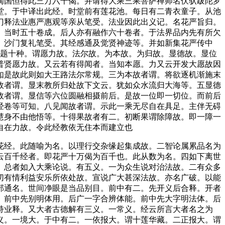
阗国但得此三万六千偈。并请得大乘三果菩萨禅师名伏驮跋陀罗
堂。于中译出此经。时堂前有莲花池。每日有二青衣童子。从池
门释法业惠严惠观等亲从笔受。法业因此出义记。名花严旨归。
。当时五十卷成。后人亦有融作六十卷者。于法界品内先有所欠
。沙门复礼笔受。其经感通及觉贤神迹等。并如新集花严传中
略题十种。谓愿力故。法尔故。为本故。为归故。显德故。显位
普贤愿力故。又云若有得闻者。当知本愿。力又云开发大愿故因
如是故此则如大王路法尔常规。三为本故者谓。将欲逐机渐施末
故者谓。显末教所归处故下文云。犹如众水流归大海等。五显德
故者谓。显信等六位圆融相摄前后。是故一位即一切位。而前后
经卷等可知。八见闻故者谓。示此一乘无尽自在具足。主伴无碍
慧身不由他悟等。十得果故者有二。初断果谓除障故。即一障一
自在力故。令此经教依无住本而建立也
经。此随喻为名。以理行交杂缘起集成故。二智论属累品名为
云百千经者。即花严十万偈为百千也。此从数为名。四如下离世
。总者如入大乘论说。有五义。一为众生说对治法故。二有众多
切有情利益安乐所依处故。宣说广大甚深法故。亦名广破。以能
部通名。世间净眼是当品别目。前中有二。先开义后合释。开者
。前中先别明体用。后广一字合辨体能。前中先大字明法体。后
持业释。又大者古德解有三义。一常义。经云所言大者名之为
义。一境大。于中有二。一依报大。谓十莲华藏。二正报大。谓