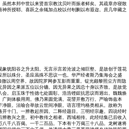
。虽然本邦中世以来贤首宗教沈贝叶而振者鲜矣。其疏章亦寝散
善神所授耶。喜跃之余辄加点校以付剞劂以布遐迩。庶几华藏之
象犹阳谷之升太阳。无言示言若沧波之倾巨壑。是故创于莲花
应所以殊分。圣应虽殊不思议一也。华严经者斯乃集海会之盛
融极微以周空界。故因陀罗网参互影而重重。锭光颇黎照尘方而隐
无异因之果派五位以分镳。因无异果之因总十身以齐致。是故觉
八会。启玉珠于性德七处圆彰。浩浩铿鋐抗思议而迥出。魏魏焕
。广则体极用周。佛乃果圆觉满。花譬开敷万行。严喻饰兹本
于净眼。法喻合举故云世间净眼。语言理均格类相从。故称为
略开十门。一辨教起所因。二释经题目。三明经宗趣。四说经时
后辨教兴之意。初中教传之相者。西域相传。此经结集已后收入
万八千八百偈。一千二百品。下本有十万偈三十八品。龙树遂将