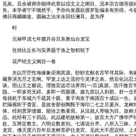
见矣。且余诸师亦能绎此章以综文义之纲目。况本宗古德等据
失。末学者宁不慨然乎。予亦向发愿欲搜罗坠编未有所得。今
佛日再瞩幽途。圆融之法水永回狂澜耳。是为序
时
元禄甲戌七年腊月谷旦东奥仙台龙宝
住持比丘长与实养题于洛之智积轮下
花严经文义纲目一卷
夫以茫茫性海缘象讵测其源。眇眇玄猷名言罕寻其际。有融
藏界演无尽之玄纲。罕笼上达之流控引灵津之表。然后化沾忍
谈。照山王之极说。理致宏远尽法界而[一/旦]真源。浩汗微
隐。一即多而无碍。多即一而圆通。摄九世以入刹那。舒一念
母就机于东城六千疏其十眼。童子询友于南国百十成以一生。
烂隔视听于聋盲。是故舍那创陶甄于海印二七之旦爰兴。龙树
体。经则贯穿缝缀。能诠之教著焉。从法就人寄喻为目。故称
品。此经有三十四品。此品建初故称第一。故言大方广佛华严
处。五辨定教主。六明众数差别。七请说分齐。八所入三昧。
龙宫。佛灭度六百年后龙树菩萨往龙宫。见此大不思议经。上