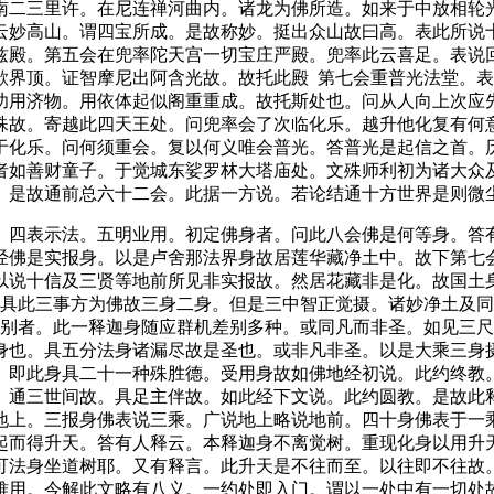
南二三里许。在尼连禅河曲内。诸龙为佛所造。如来于中放相轮
云妙高山。谓四宝所成。是故称妙。挺出众山故曰高。表此所说
兹殿。第五会在兜率陀天宫一切宝庄严殿。兜率此云喜足。表说
欲界顶。证智摩尼出阿含光故。故托此殿 第七会重普光法堂。表
功用济物。用依体起似阁重重成。故托斯处也。问从人向上次应
殊故。寄越此四天王处。问兜率会了次临化乐。越升他化复有何
于化乐。问何须重会。复以何义唯会普光。答普光是起信之首。
者如善财童子。于觉城东娑罗林大塔庙处。文殊师利初为诸大众
。是故通前总六十二会。此据一方说。若论结通十方世界是则微
四表示法。五明业用。初定佛身者。问此八会佛是何等身。答有
经佛是实报身。以是卢舍那法界身故居莲华藏净土中。故下第七
以说十信及三贤等地前所见非实报故。然居花藏非是化。故国土
以具此三事方为佛故三身二身。但是三中智正觉摄。诸妙净土及
差别者。此一释迦身随应群机差别多种。或同凡而非圣。如见三
身也。具五分法身诸漏尽故是圣也。或非凡非圣。以是大乘三身
。即此身具二十一种殊胜德。受用身故如佛地经初说。此约终教
。通三世间故。具足主伴故。如此经下文说。此约圆教。是故此
地上。三报身佛表说三乘。广说地上略说地前。四十身佛表于一
起而得升天。答有人释云。本释迦身不离觉树。重现化身以用升
可法身坐道树耶。又有释言。此升天是不往而至。以往即不往故
难用。今解此文略有八义。一约处即入门。谓以一处中有一切处