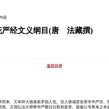
文内容
花严经文义纲目(唐 法藏撰)
返回目录
而来。又审祥大德者新罗国人也。尝入唐谒贤首受学华严宗。而
间焉。又我弘法大师释华严教往往取则是章。疑璇公等将来之本