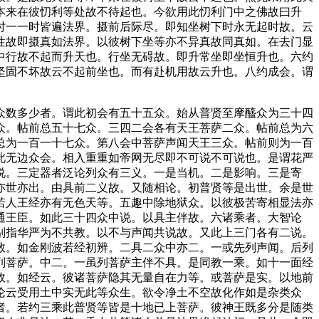
本来在彼忉利等处故不待起也。今欲用此忉利门中之佛故曰升
时一一时皆遍法界。摄前后际尽。即知坐树下时永无起时故。云
性故即摄真如法界。以彼树下坐等亦不异真故同真如。在去门显
中行故不起而升天也。行坐无碍故。即升常坐即坐恒升也。六约
坚固不坏故云不起前坐也。而有赴机用故云升也。八约成会。谓
数多少者。谓此初会有五十五众。始从普贤至摩醯众为三十四
众。帖前总五十七众。三四二会各有天王菩萨二众。帖前总为六
总为一百一十七众。第八会中菩萨声闻天王三众。帖前则为一百
此无边众会。相入重重如帝网无尽即不可说不可说也。是谓花严
说。三定器者泛论列众有三义。一是当机。二是影响。三是寄
亦世亦出。由具前二义故。又随相论。初普贤等是出世。余是世
若人王经亦有无色天等。五趣中除地狱众。以彼极苦寄相显法亦
通王臣。如此三十四众中说。以具主伴故。六诸乘者。大智论
别指华严为不共教。以不与声闻共说故。又此上三门各有二说。
教。如金刚波若经初辨。二具二众中亦二。一或先列声闻。后列
列菩萨。中二。一虽列菩萨主伴不具。是同教一乘。如十一面经
故。如经云。彼诸菩萨隐其无量自在力等。或菩萨是实。以地前
论云受用土中实无此等众生。欲令净土不空故化作如是杂类众
者。若约三乘此普贤等皆是十地已上菩萨。彼神王既多分是随类