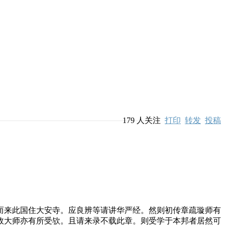
179
人关注
打印
转发
投稿
来此国住大安寺。应良辨等请讲华严经。然则初传章疏璇师有
故大师亦有所受欤。且请来录不载此章。则受学于本邦者居然可