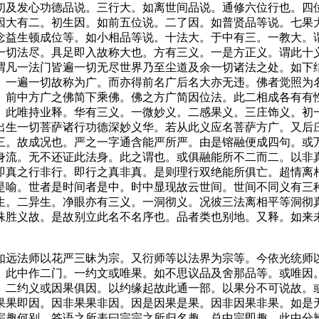
初及发心功德品说。三行大。如离世间品说。通修六位行也。四
因大有二。初生因。如前五位说。二了因。如普贤品等说。七果
念益生顿成位等。如小相品等说。十法大。于中有三。一教大。
一切法尽。具足即入故称大也。方有三义。一是方正义。谓此十
谓凡一法门皆遍一切无尽世界乃至尘道及余一切诸法之处。如下
。一遍一切故称为广。而亦得前名广后名大亦无违。佛者觉照为
。前中方广之佛简下乘佛。佛之方广简因位法。此二相成各有有
。此唯持业释。华有三义。一微妙义。二感果义。三庄饰义。初
出生一切菩萨诸行功德深妙义华。若从此义应名菩萨方广。又后
三。故成况也。严之一字通含能严所严。由是镕融便成四句。或
身流。无不还证此法身。此之谓也。或俱融能所不二而二。以非
即真之行非行。即行之真非真。是则理行双绝能所俱亡。超情离
是喻。世者是时间者是中。时中显现故云世间。世间不同义有三
生。二异生。净眼亦有三义。一洞彻义。况彼三法离相平等洞彻
殊胜义故。是故别立此名不名序也。品者类也别地。又释。如来
远法师以花严三昧为宗。又衍师等以法界为宗等。今依光统师以
。此中作二门。一约文或唯果。如不思议品及舍那品等。或唯因
。二约义或因果俱因。以约缘起故此通一部。以果分不可说故。
果果即因。因非果果非因。因是因果是果。因非因果非果。如是
宗趣何别。答语之所表曰宗宗之所归名趣。总中宗即趣。此中分