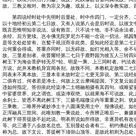
故。三教义相对。教为宗义为趣。或反上。以义深令教实故。
第四说经时处中先明时后显处。时中作四门。一定分齐。二
以十地经初云第二七日故。又有人说第八会是后时说。以彼文
既言思惟明知非说法。设有救言。只不说十地。非不说余法者
余经。后方更续。岂令佛无陀罗尼力不能一念说一切法。祇园
是等文处处皆有。岂鹙子祇洹而非此类。是知此经定是第二七
云何重会得成。答重亦同时。以无碍故。如灯光相入等。余不
故。三显差别者。依普耀经第二七日于鹿野园为彼五人三转四
树王下为海会菩萨转无尽*轮。明是一乘。上三同时者。约法
方说。此并末教机异宜闻各别。故致不同。本教机定故唯二七
同表末不离本故。三显本非末故时定二七更无异说。第二说经
二俱有过。何者若是净土。何故上文云摩竭提国。下文复云如
违如何指定。答但依此经染净二土镕融相摄有其四句。或唯娑
中娑婆世界。此之谓也。或染净双绝。以就果海不可说故。此
余刹土。皆悉不离此树王下。三摄毛端微尘内等重重之刹。犹
三乘教。二唯界外诸妙净土十八圆满受用土中。报佛说处。如
正浑融具三世间。此唯别教一乘说处。今所辨正唯后一。兼摄
此树下得菩提故不起此说。明表所说如所得故。非逐异机有改
等。此三通于八会故名总也。五别显处会者有二。初约佛赴机
称为总。故下文云。菩提树下须弥山顶等。是故此初则为总处