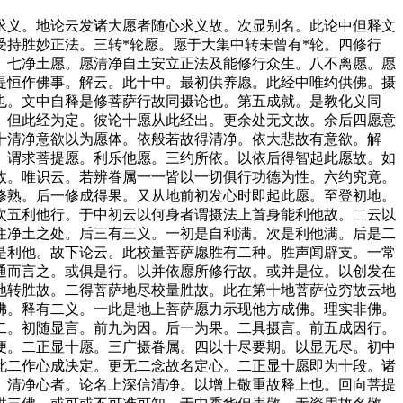
义。地论云发诸大愿者随心求义故。次显别名。此论中但释文
持胜妙正法。三转*轮愿。愿于大集中转未曾有*轮。四修行
。七净土愿。愿清净自土安立正法及能修行众生。八不离愿。愿
提恒作佛事。解云。此十中。最初供养愿。此经中唯约供佛。摄
也。文中自释是修菩萨行故同摄论也。第五成就。是教化义同
。但此经为定。彼论十愿从此经出。更余处无文故。余后四愿意
十清净意欲以为愿体。依般若故得清净。依大悲故有意欲。解
。谓求菩提愿。利乐他愿。三约所依。以依后得智起此愿故。如
故。唯识云。若辨眷属一一皆以一切俱行功德为性。六约究竟。
修熟。后一修成得果。又从地前初发心时即起此愿。至登初地。
次五利他行。于中初云以何身者谓摄法上首身能利他故。二云以
住净土之处。后三有三义。一初是自利满。次是利他满。后是二
是利他。故下论云。此校量菩萨愿胜有二种。胜声闻辟支。一常
通而言之。或俱是行。以并依愿所修行故。或并是位。以创发在
地转胜故。二得菩萨地尽校量胜故。此在第十地菩萨位穷故云地
佛。释有二义。一此是地上菩萨愿力示现他方成佛。理实非佛。
二。初随显言。前九为因。后一为果。二具摄言。前五成因行。
便。二正显十愿。三广摄眷属。四以十尽要期。以显无尽。初中
此二作心成决定。更无二念故名定心。二正显十愿即为十段。诸
。清净心者。论名上深信清净。以增上敬重故释上也。回向菩提