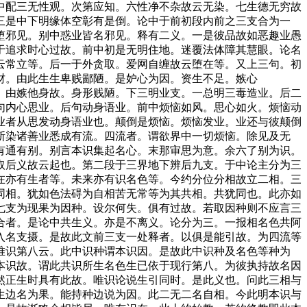
中配三无性观。次第应知。六性净不杂故云无染。七生德无穷故
三是中下明缘体空彰有是倒。论中于前初段内前之三支合为一
堕邪见。别中惑业皆名邪见。释有二义。一是彼品故如恶趣业愚
于追求时心过故。前中初是无明住地。迷覆法体障其慧眼。论名
云常立等。后一于外贪取。爱网自缠故云堕在等。又上三句。初
财。由此生生卑贱鄙陋。是妒心为因。资生不足。嫉心
由嫉他身故。身形贱陋。下三明业支。一总明三毒造业。后二
句内心思业。后句动身语业。前中烦恼如风。思心如火。烦恼动
业者从思发动身语业也。颠倒是烦恼。烦恼发业。业还与彼颠倒
断染诸善业悉成有流。四流者。谓欲界中一切烦恼。除见及无
有通有别。别言本识集起名心。末那审思为意。余六了别为识。
取后义故云起也。第二段于三界地下辨后九支。于中论主分为三
在亦有生者等。未来亦有识名色等。今约分位分相故立二相。三
同相。犹如色法碍为自相苦无常等为其共相。共犹同也。此亦如
七支为现果为因种。设尔何失。俱有过故。若取因种则不应言三
合者。是论中共生义。亦是不离义。论分为三。一报相名色共阿
入名支摄。是故此文前三支一处释者。以俱是能引故。为四流等
唯识第八云。此中识种谓本识因。是故此中识种及名色等种为
本识故。谓此共识所生名色生已依于现行第八。为彼执持故名因
然正生时具有此故。唯识论说生引同时。是此义也。问此三相与
生边名为果。能持种边说为因。此二无二名自相。今此明本识与