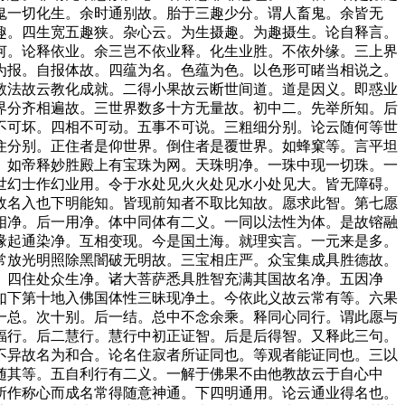
鬼一切化生。余时通别故。胎于三趣少分。谓人畜鬼。余皆无
趣。四生宽五趣狭。杂心云。为生摄趣。为趣摄生。论自释言。
何。论释依业。余三岂不依业释。化生业胜。不依外缘。三上界
为报。自报体故。四蕴为名。色蕴为色。以色形可睹当相说之。
教法故云教化成就。二得小果故云断世间道。道是因义。即惑业
界分齐相遍故。三世界数多十方无量故。初中二。先举所知。后
不可坏。四相不可动。五事不可说。三粗细分别。论云随何等世
住分别。正住者是仰世界。倒住者是覆世界。如蜂窠等。言平坦
。如帝释妙胜殿上有宝珠为网。天珠明净。一珠中现一切珠。一
世幻士作幻业用。令于水处见火火处见水小处见大。皆无障碍。
故名入也下明能知。皆现前知者不取比知故。愿求此智。第七愿
相净。后一用净。体中同体有二义。一同以法性为体。是故镕融
缘起通染净。互相变现。今是国土海。就理实言。一元来是多。
常放光明照除黑闇破无明故。三宝相庄严。众宝集成具胜德故。
。四住处众生净。诸大菩萨悉具胜智充满其国故名净。五因净
如下第十地入佛国体性三昧现净土。今依此义故云常有等。六果
一总。次十别。后一结。总中不念余乘。释同心同行。谓此愿与
福行。后二慧行。慧行中初正证智。后是后得智。又释此三句。
不异故名为和合。论名住寂者所证同也。等观者能证同也。三以
随其等。五自利行有二义。一解于佛果不由他教故云于自心中
所作称心而成名常得随意神通。下四明通用。论云通业得名也。