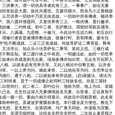
供三佛。或可或不可准可知。于中香华但表敬。无资用故名敬
。三供事大。谓一切供具等者此有三义。一事事广。如论无量
如经发如是大愿。故此兴愿也。五摄功德大。胜余凡小之善根故
。云尽供养一切劫中乃至无休息故。一切劫中所有佛者。顿供养
护。第八愿对僧愿同。又复供养有三义。一唯供佛。显行趣求。
就始修。二约终成。初中三者。先护教法。谓契经等取应诵等。
开示。八讽诵。九思惟。十修习。今此论中且说六种。初五自行
。谓修行者皆是诸佛所教化故。彼修行时。若有障难。摄令住
明*轮不断成就。二证三正觉成就。何故菩萨证二乘菩提。释有
。又法华云。知众乐小法菩萨化二乘等。皆此义也。三修行成
更不释应知。第三愿行体之中有四。一明摄法处。如经一切世界
王如来白衣成道则无出家。须扇多佛亦知出世。无众生可化即入
无八相。以彼未必有兜率天等。又此八相论中但释五相。以并舍
问答。一以上界为问。难处来答。二以他化等为问。生兜率众生
德行。通于八相。二以彼如来有所说故。(启)请摄法。请法为
名三时转者。是于一切成佛之处同时三转故名也。亦是三请转
二出世间行。此二有二。若约位分。地前为世。地上为出。若随
八已去。念念任运深入无量佛境故名无量。出世者。正证真智不
集成一摄一切。要由六相方得显示。何故论中同相异相。此名有
牒前种种也。及诸波罗蜜牒前体也。本行牒业及方便也。教化下
者无想。是无想天。在第四禅。与广果天同处。外道取为涅槃。
有想。非谓无细想故。论经名非想非非想也。二生依止者是报之