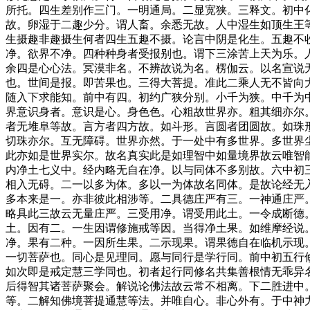
所托。四生差别作三门。一明通局。二显宽狭。三释文。初中
故。卵湿于二趣少分。谓人畜。余悉无故。人中湿生如顶生王
生摄趣非趣摄生何者四生五趣不摄。论言中阴是化生。五趣不
净。欲界不净。四种种身者受报别也。谓下三涂苦上天为乐。
余四是心心法。冥漠非名。不辨故说为名。楞伽云。以名宣说
也。世间是报。即苦果也。三得大菩提。准此二乘人无不皆向
随入下求能知。前中有四。初约广狭分别。小千为狭。中千为
界意识身者。意识是心。身色色。心粗故世界亦。粗其细亦尔
者无堆阜等故。言方者四方故。如斗形。言圆者团圆故。如珠
切珠亦尔。互无障碍。世界亦然。于一处中有多世界。多世界
此亦如是世界实尔。故名真实此是如理智中如量境界故云唯智
内净土七义中。经内略无自在净。以与同体不多别故。六中初
相入无碍。二一以多为体。多以一为体故名同体。是故论经无
多本来是一。亦非彼此相涉等。二具德庄严有三。一神通庄严
略具此三故云无量庄严。三受用净。谓受用此土。一令成断德
土。因有二。一生因谓修施戒等因。当得净土果。如维摩经说
净。果有二种。一因所生果。二示现果。谓果德自在临机示现
一切菩萨也。同心是见理同。愿与同行是学行同。前中初五行
如次即是戒定慧三学同也。初者起行同修名共集善根情无乖异
后得智其诸菩萨聚会。解说论佛法故云常不相离。下二胜进中
等。二解知佛境菩提通慧等法。并唯自心。非心外有。于中神