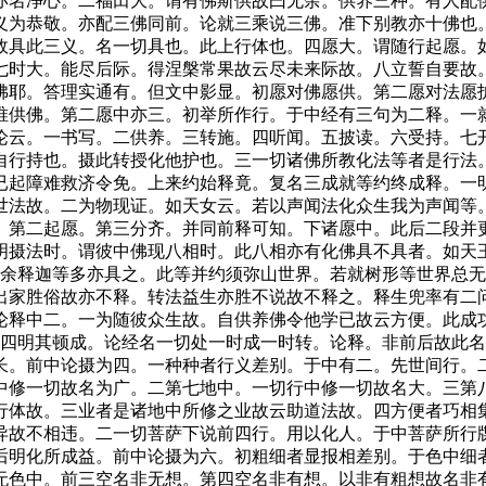
亦名净心。二福田大。谓有佛斯供故曰无余。供养三种。有人配
义为恭敬。亦配三佛同前。论就三乘说三佛。准下别教亦十佛也
故具此三义。名一切具也。此上行体也。四愿大。谓随行起愿。
七时大。能尽后际。得涅槃常果故云尽未来际故。八立誓自要故
佛耶。答理实通有。但文中影显。初愿对佛愿供。第二愿对法愿
唯供佛。第二愿中亦三。初举所作行。于中经有三句为二释。一
论云。一书写。二供养。三转施。四听闻。五披读。六受持。七
自行持也。摄此转授化他护也。三一切诸佛所教化法等者是行法
已起障难救济令免。上来约始释竟。复名三成就等约终成释。一
世法故。二为物现证。如天女云。若以声闻法化众生我为声闻等
。第二起愿。第三分齐。并同前释可知。下诸愿中。此后二段并
明摄法时。谓彼中佛现八相时。此八相亦有化佛具不具者。如天
。余释迦等多亦具之。此等并约须弥山世界。若就树形等世界总
出家胜俗故亦不释。转法益生亦胜不说故不释之。释生兜率有二
论释中二。一为随彼众生故。自供养佛令他学已故云方便。此成功
。四明其顿成。论经名一切处一时成一时转。论释。非前后故此
长。前中论摄为四。一种种者行义差别。于中有二。先世间行。
中修一切故名为广。二第七地中。一切行中修一切故名大。三第
行体故。三业者是诸地中所修之业故云助道法故。四方便者巧相
异故不相违。二一切菩萨下说前四行。用以化人。于中菩萨所行
后明化所成益。前中论摄为六。初粗细者显报相差别。于色中细
无色中。前三空名非无想。第四空名非有想。以非有粗想故名非