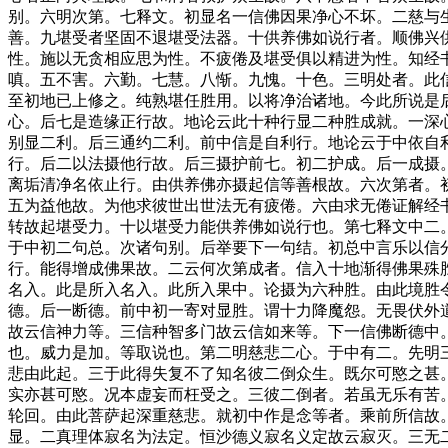
别。六明次第。七释文。初显名一信佛因果净心不坏。二慈与
善。九堪受者坚固不退堪受法器。十供养佛如说行者。顺佛兴
性。施以无贪相应思为性。不疲倦及堪受俱以精进为性。知经
嗔。五不害。六勤。七慧。八惭。九愧。十色。三明处者。此
至初地已上修之。纯熟堪任胜用。以将净治诸地。今此所说是
心。后七是造缘正行故。地论云此十种行显二种胜成就。一深
别显二利。后三通约二利。前中信是自利行。地论云于中依自
行。后二以法摄他行故。后三摄护前七。初二护成。后一成
离垢清净名依止行。由供养佛亦摄起信等善根故。六次第者。
五为益他故。为他求彼世出世法无有疲倦。六由求无倦证解经
转故起堪受力。十以堪受力能供养佛如说行也。第七释文中二
于中初二句总。次诸句别。后举要下一句结。初总中言乐以信
行。能得增成佛果故。二云何次第成者。信入十地渐得佛果殊
名入。此是所入名入。此所入果中。论摄为六种胜。由此境胜
德。后一断德。前中初一寄对显胜。谓十力降魔怨。无畏伏外
故云信神力等。三信种智多门故云信如来等。下一信佛断德中
也。威力是加。等取说也。第二明慈悲二心。于中有二。先明
悲由此起。三于此得失复不了知名彼二倒众生。既尔可愍之甚
实亦甚可愍。况本虚妄而枉受之。三彼二倒者。若虽无乐有苦
轮回。由此菩萨起深重慈悲。就初中作是念等者。乘前所信故
显。二真理体寂名为法定。恒沙德义寂名义定故云寂灭。三无