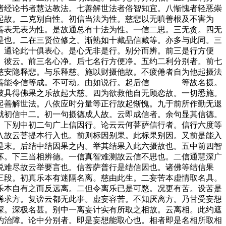
诸经论书者慧达教法。七善解世法者俗智知宜。八惭愧者轻恶崇
起故。二克别自性。初信当法为性。慈悲以无嗔善根及不害为
善表无表为性。是故通总有十法为性。一信二思。三无贪。四无
是也。二在三贤位修之。渐熟如十藏品信藏等。亦多与此同。三
。通论此十俱表心。是心无非是行。别分而辨。前三是行方便
。彼云。前三名心净。后七名行方便净。五约二利分别者。前七
慈安隐释悲。与乐释慈。施以财摄他故。不疲倦者自为他起摄法
令住善能令信等成。不可动。由如说行。起后信 等故名摄。
彼具得佛果之乐故起大慈。四为欲救他自无顾恋故。一切悉施。
起善解世法。八依应时分量等正行故起惭愧。九于前所作勤无退
就初信中二。初一句摄德成人故。云即成信者。余句显其信德。
。下别中初二句广上信因行。论云云何菩萨信行者。信行六度等
入故云菩提本行入也。前则标因别果。此标果别因。又前是能入
是末。后结中结因果之内。举其结果入此六摄故也。五中前四智
坏。下三当相辨德。一信真智难测故云信不思也。二信通慧深广
说难尽故云举要言也。信菩萨普行是结信因也。诸佛等结信果
三段。初真乐本有迷隔名离。慈由此生。二妄苦本虚情取名具。
乐本自有之而反远离。二但令离乐已是可愍。况更有苦。设苦是
悕求方。复谤云都无此事。虚妄容苦。不知厌离方。乃甘受妄想
深。深极名甚。别中一离妄计实有所取之相故。云离相。此约遮
约治障。论中分别者。即是妄想能取心也。相者即是名相所取相