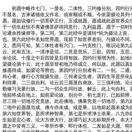
初愿中略作七门。一显名。二体性。三约修分别。四约行分
不显名。古来诸德依义作名。或有顺或不顺。今依梁摄论具列
愿。愿如说修行一切菩萨正行。五成就愿。愿成就此器世界众
于一切生处恒不离诸佛菩萨得同意行。九利益愿。愿于一切时
论通余胜缘师等。第二同。第三此经中是请转*轮为摄法上首
也。第六此经中名知世界愿。现前了知世界差别。与摄论不同
义。悉同可知。第二体性者有六门。一约克性门。唯识论第九
云。此有五法。一清净是信。二意是意乐。三欲。四智。五悲
余论说。十度之中后四皆是后得智故。四约行渐增为性。如地
梁摄论第十云。此十愿至登初地乃得成立。何以故。此愿以真
修愿得成。如梁论等辨也。第四约行分别者有二。一别。二通
何心者。修行心方能摄生故。三何者众生者。谓四生等是所化
利得果。二三俱自利。论云后三愿显自身故。三三俱利他。论
勤修习无量行故。二与一切众生同行故。解云。此上句自利。
地前终成在地上。如前梁论故。别分中。初七是行。已如前辨
尽三得一切地尽究竟故。此在佛地。佛果究竟一切地尽。第六
二地中起愿愿当成。佛今亦未成。或是果。以地前起愿未成为
第六知世界智。是所求种智果。第七是所求净土依果。八九亦
生如是定心者。论大方便大行。故谓巧起大志标期所作。名大
愿之中皆有三义。一举所作事。即行体也。二发如是大愿。明