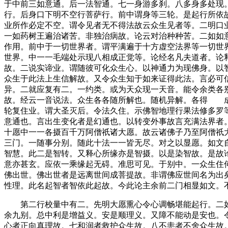
于中前三如意通。后一法智通。七一身游多刹。八多身多处现
行。后身口下明不空行菩萨行。前中谓身等三轮。是起行所依
业所作必定不空。谓令见者无不得法故云众生见者等。二明口
一如药树王遍治诸苦。非独治病故。论云对治种种苦。二如如
作用。前中于一切世界者。谓平满遍于十方虚空法界等一切世
世界。中一一毛端处示现八相成正觉等。论经名凡夫道者。论
故。二说实谛业。谓随彼可化众生心。以神通力为现佛身。以
众生于此法上生信解故。又令众生知于如来证得此法。言必可
异。二就应复有二。一约类。或为天众现一天音。能令余类各
故。经云一音说法。众生各各随所解也。随机异解。各得 成
轮复住业。谓大圣灭后。令法久住。示佛智地理行果法修多罗
意通也。言出生变化者是幻通也。以转变外事故言充满法界者
十愿中一一各摄百千万阿僧祇诸大愿。故云诸佛子乃至阿僧祇
三门。一随事分别。随此十法一一皆无尽。对之以显愿。如文
智慧。此二是智转。又释心所缘亦是智摄。以是染智故。是故
意亦甚玄。应依一乘缘起无碍。准思可见。于别中。一众生住
佛出世。佛出世者是远离世间成菩提故。非谓佛应世间名为出
性理。此名起智者智依此起故。今此论主余前二门相显如文。
第二行校量中有二。先明大愿熏心令心调畅堪能起行。二如
余九别。总中利是增益义。安是顺理义。又障不能动是安也。
心者正向真理故。七和润者救护众生故。八不恚者不舍众生故