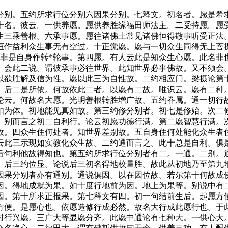
别。五约所求行位分别六因果分别。七释文。初名者。愿是希求
十名。彼云。一供养愿。愿供养胜缘福田师法主。二受持愿。愿受
生三乘善根。六承事愿。愿往诸佛土常见诸佛恒得敬事听受正法
恒作益利众生事无有空过。十正觉愿。愿与一切众生同得无上菩
。非是自身作转*轮事。第四愿。有人云此是知众生心愿。此名非
。会此二说。谓彼承事必往世界。此知世界必事佛故。又不须会
以欲胜解及信为性。愿以此三为自性故。二约相应门。梁摄论第
。后二是所依。何故依此二者。以愿有二故。唯识云。愿有二种
论云。何故名大愿。光明善根转胜增广故。五约眷属。通一切行
如为体。初地能见真如故。第三约修分别者。初七是修始。次二
。别而言之初二自利行。论云初愿功德行满。第二愿智慧行满。
故。四众生住何处者。知世界差别故。五自身住何处能化众生者
云此三示现如实教化众生故。二约通而言之。此十总是自利。俱
后句利他故得知也。第五约所求行位分别者有二。一通。二别。
。后三约位显。论说后三初名得地校量胜。故此从初地乃至第九
因果分别者亦有通别。通说俱因。以在因位故。若尔第十何故成
因。得地成就为果。如十度行地前为因。地上为果等。别说中有
因。第十所求正报果。第七释文有四。初一句结前生后。起愿方
方便。是愿心也。依愿造修行成必然。故名大行成此愿行也。于
对行兴愿。三广大等显愿分齐。此愿中通论有七种大。一供心大