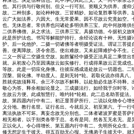
释深也。决定信释信也。此中净心具此三义。又一向不杂余念
也。其行供与行敬何别。但义一行可别。资顺义为供养。虔仰
故。二种别多。如论种种故。三皆精妙。如论复胜事等供养。
云广大如法界。六因大。生无常爱果。因不尽故云究竟如空。
也。无休息者。常供养也问诸处多明供养三宝。此中何故唯供
二供养佛僧。从之求法。三供养三宝。具摄功德。今据初义故
此是所护法也。书写等解能护持行。余经论说有十种。无性摄
护。后一化他护。二摄一切诸佛等者明摄受证法。谓证三菩提
善。使离障故。济令舍恶。使出难故。又未起障难护令不生。
二义一所证二空摄生空故。如胜鬘经中摄受正法具足二乘世出
就。从初发心乃至因满故云如实修行。行成得果故云正觉成也
等故。此是一切应化身佛。往彼应感成道处故云一切愿也。二
涅槃。留化佛。半劫度人。是则无转*轮。若取化说亦得具八
胜就劣故须释耳。余三不尔故不解释。以处胎必生故不待释。
敬心为答。释余相如论显之。三成摄法行。如经我于尔时等。
生故云方便。此成智慧行。唯约转*轮相。此二总名助菩提法
故。第四愿内行中有二。初正显菩萨所行。二说以化物令心增
义分地。教行名世。证行名出。今就后义。初至第六。于一行
离法执故不可坏。离妄念故无分别也。二体者诸波罗蜜是菩萨
相无相者。以于别类各带于总。名有是同。然各互无名无。是
正以化人。令心得增长。第五愿内行中有二。先明所化众生。
修无想定生于彼天。得五百劫无心报。无佛弟子生彼天中。就