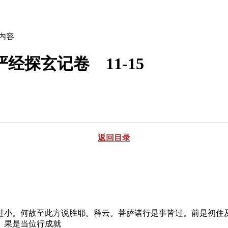
文内容
经探玄记卷 11-15
返回目录
小。何故至此方说胜耶。释云。菩萨诸行是事皆过。前是初住及
。果是当位行成就