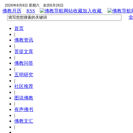
2026年8月8日 星期六
农历6月26日
佛教月历
RSS
加入收藏
首页
|
佛教资讯
|
菩提文库
|
佛教问答
|
五明研究
|
社区推荐
|
图说佛教
|
有声佛书
|
佛教文汇
|