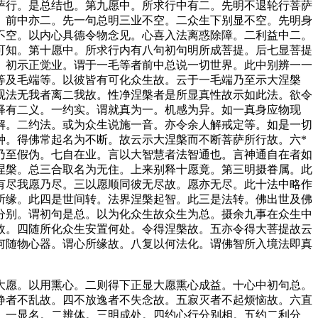
萨行。是总结也。第九愿中。所求行中有二。先明不退轮行菩萨
。前中亦二。先一句总明三业不空。二众生下别显不空。先明身
不空。以内心具德令物念见。心喜入法离惑除障。二利益中二。
可知。第十愿中。所求行内有八句初句明所成菩提。后七显菩提
。初示正觉业。谓于一毛等者前中总说一切世界。此中别辨一一
等及毛端等。以彼皆有可化众生故。云于一毛端乃至示大涅槃
观法无我者离二我故。性净涅槃者是所显真性故示如此法。欲令
释有二义。一约实。谓就真为一。机感为异。如一真身应物现
解。二约法。或为众生说施一音。亦令余人解戒定等。如是一切
。得佛常起名为不断。故云示大涅槃而不断菩萨所行故。六*
乃至假伪。七自在业。言以大智慧者法智通也。言神通自在者如
涅槃。总三合取名为无住。上来别释十愿竟。第三明摄眷属。此
有尽我愿乃尽。三以愿顺同彼无尽故。愿亦无尽。此十法中略作
所缘。此四是世间转。法界涅槃起智。此三是法转。佛出世及佛
分别。谓初句是总。以为化众生故众生为总。摄余九事在众生中
故。四随所化众生安置何处。令得涅槃故。五亦令得大菩提故云
何随物心器。谓心所缘故。八复以何法化。谓佛智所入境法即真
愿。以用熏心。二则得下正显大愿熏心成益。十心中初句总。
静者不乱故。四不放逸者不失念故。五寂灭者不起烦恼故。六直
。一显名。二辨体。三明成处。四约心行分别相。五约二利分