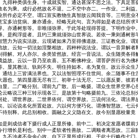
。九得种类俱生身。十成就实智。通达甚深不思之法。下具足菩
故名为乘。成行必然故名不退。二不空中亦二。一作业。二利益
业所作必定不空。谓口宣实教物生真智故云闻我音等。三明意业
意宝多治贫病。兼亦通余。经略无此句。言为得如是者总结所求
界。亦通树形等。非唯须弥界。于此等处现得菩提。下明作业中
释。是阎浮提者。且约三乘就须弥山世界说。若依一乘则通树形
智慧力为说实法故。云现诸如来乃至得佛道故。三证教化业。谓
信故。云知一切法如涅槃相故。四种种说法业。谓以一音异解者
别得解。对人亦尔。余类皆然故。经言一音说法。众生随类各得
益故。云以一音乃至欢喜。五不断佛种业。谓菩萨所行名为佛种
等。显其教法。轨则不失。明住持如本。名为复住。故云示众生
。通结上三皆满法界也。又以法智照理不住世间。余二随事不住
大愿也。第四显愿无尽有三。初举十法无尽。二以愿反要。彼若
自显。二广略分别。谓前九广散。后一略摄。谓众生世界空界心
论云略说三种三转示现各三。是故第十句略摄前九。三依论总别
何处。谓世界故。二世界依何。谓空界故。三说何法化。谓法界
矣。以论说名化所置处故。六以何方便巧化。谓佛智慧故。七云
不待别释。此总别相收。圆融之义义隐在文。故今别显愿校量竟
是则成信者下摄行成人正显所修。前中二。初决定发愿者牒前大
令行增长是利也。别中一柔软者性善故。二调顺者离恶故。三寂
。九不浊者不杂余心故。自下正显所成行相。于此十行略作七门