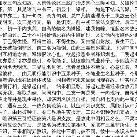
如次三句应知故。又佛性论此三脱门治皮肉心三障可知。又彼论
坏。第二具足诸苦中有三。初显十二缘相。二如是下结成苦聚。
前中亦二。初一句总。余九句别。总中凡情迷理没于二执故云心
无明支。次三是行支。后一是识支。前中初三依法义妄计。后二
外。初一于内执我。自高陵物名为憍慢。建我如幢。恒起名常故
生谄曲过。二于不可得处情忌在内生嫉妒过。又妒他内报嫉他外
已得生悭。可得生谄。不得生嫉。又由悭自财故。资生不足。
故云彼颠倒非迷。前二名为颠倒。由此三毒集起重业。下别中初
时互相追念者。释嫌恨吹心也。欲起报恶业者释炽燃也。二明起
支亦是所引亦是能引。今取能引。以彼能持惑业种子。令四流不
无明名无明流。三界见名见流。流者是流注不断义。心意识名。
起彼种。二由无明行能引识中五果种子。令随业生名起种子。今
相者谓明现在因缘体状故。同相者谓未来因缘同现在故。理实现
微细行相。是缘起自相。二约果相显彰。缘起过患遍通果位故云
实无我。妄取为倒。问同相中。二支一向是果。一向现行。自相
答此等并是现生果位。却谈因名以显自相。就自相七支内此中和
支。通有三义。一依杂集论第四。以业种为识支故。属能引识种
种子。由起彼种子。令三界地生苦报牙。二以本识种为识支故。
。唯识第三引经证彼第八是识支故。是故此中因相云名色。不离
次第故说为前后。是故名为彼果次第相也。爱取有三虽非所生。
子识。三果相谓异熟识。答此中三相与彼不同。彼中一本识从种