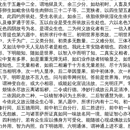
化生于五趣中二全。谓地狱及天。余三少分。如劫初时。人畜及
等卵生如毗舍佉母生肉卵出三十二子等。二宽狭者。以四生望五
收。此四约所依处。受生名依止。如余三。依胎依卵依湿化生依
人及修罗通于苦乐。五以自业是受生所依故云生处也。六以名色
无色四阴故号为名。是谓众生也。二为何义故化者有三。一信入
大菩提也第六愿中。初所求行中有三。初明世界形类故。二明世
中。大千为广。二义类分别。初类多无数量。二义难分别。三体
。又如法华中天人见劫尽者是粗也。我此土常安隐者细也。四依
形。下明能知。随如是世界。以智入中而明了知。二真实义相者
尘中复有多界。如是重重无障无碍。如幻业作故者转喻显之。如
能知也。三无量相者。如前二相遍于十方名无量差别。尽十方际
三当相明净。次一约人显净。后二举因显果。前中初体净。次一
入字。明即是故不言入也。问与前帝网何别。答前是世界海。约
。谓神变自在。或大小相容。或能起化宣说法故。二光明庄严。
。烦恼永尽故云离诸垢秽。二令成行德。净妙行成故云具足清净
。二依因此亦二种。一以镜智净识为土所依。二后智通慧为依。
。今依此义故云随众生心等。第八愿中。所求行内有十二句。初
修行同。后五德用同。前中初三自分行。后二胜进行。前中初一
名无怨嫉。二与诸菩萨所证真如同一味故名同一境。能证智心亦
。四利他行。若有众生应以佛身方可受化。能随彼心现成佛故云
力外用。智力内照。自下明德用。六明通体。谓神通上进不退。