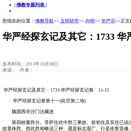
/ 佛教专题列表 /
您现在的位置：
佛教导航
>>
五明研究
>>
内明
>>
华严宗
>>正
华严经探玄记及其它：1733 华严
发布时间：2013年10月08日
来源： 作者：
华严经探玄记及其它：1733 华严经探玄记卷 11-15
华严经探玄记卷第十一(此尽第二地)
魏国西寺沙门法藏述
第四校量胜分。菩萨住此中胜三乘故。前初住及安住已说过
故显殊胜。然此胜相略说三种。愿是标志遐广。行是依誓造修