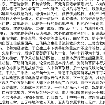
生乐。三悲能救苦。四施舍珍财。五无有疲倦者策勤求法。六知
供顺法修行二体性者有二。一约所依。总以后得智为性。以依此
书解世法俱以慧为性。惭愧当法为性。供养佛如说行。通论三业
信等行大分三位修之。初在十信位中。即初修学。如信进念慧等
后门也。故地论云。此信等十行尽是彰地净法。四约心行分别者
心成就。谓信慈悲等。二修行成就。谓所余七行。此与地持相似
利行。谓信能信菩萨行及诸佛法。求必能得故依利他行。所谓悲
摄。由惭愧故。护令离恶。能令信等成无著行。由坚固力。护
初自既证信成佛因果。二伤愍众生处苦流转故起大悲。三誓当救
书。七善知经论故。于众生上中下类善能筹量应作不应作等故。
。先别释十行。后佛子是菩萨下结其十名。前中十行即为十段。
分别功德者。于佛果功德别别深信。二信佛本所行因道能至佛果
胜功德。下明所信果德。论云此菩提本行入者。为简前菩萨本行
令信心亦胜故云是故信胜也。六中前五别显。后一总结良以此句
道。不共过二乘故。此三句合为一。皆悉不为魔等所坏故云不可
。信从断惑因缘得此涅槃果德故云信从因等。下一句总结。以别
三观为二心方便后即生大悲下正显所起二心行相。前中三观即为
。双结悲慈。又释此三各有二义。一但无他乐已为可愍。况复此
。自有能觉知力。容有反苦得乐之期。由无明倒故体有妙乐不知
。今念法甚深。伤物不悟故。起悲愍也。十中初一总。谓超情曰
二我故云空。四无根境等故云无相。五离取舍愿求故云无作。若