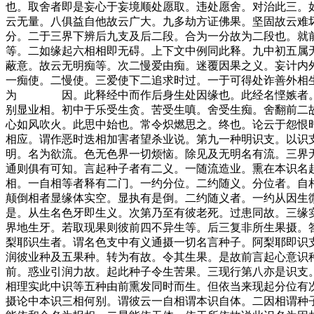
也。取舍者即是妄心于妄境顺处愿取。违处愿舍。对治此三。
云无量。八俱益自他故云广大。九多劫方证佛果。坚固故云难
分。二于三界下辨后九支及后二段。合为一分故为二段也。就
等。二如缘起六相相即无碍。上下文中例同此释。九中初五属
蔽意。故云无明痴等。次二慢爱由痴。迷覆因果之义。妄计内
一痴使。二慢使。三爱使下二追求时过。一于可得处诈善外相
为 因。此释经中而作后身生处因缘也。此经名悭嫉者。于
别显业相。初中于乐受生贪。苦受生嗔。舍受生痴。舍翻前二
心如风吹火。此思中始也。常令炽燃思之。终也。论云于怨恨
相应。谓作恶时迭相加害者望杀业说。第九一种明识支。以识
明。名为欲流。色无色界一切烦恼。除见及无明名有流。三界
通则俱有可知。言起种子者有二义。一随流造业。熏在本识名
相。一自相等者释有二门。一约分位。二约随义。分位者。自
颠倒相者显缘体实空。显执有是倒。二约随义者。一约从因生
是。从生名色牙即生义。次第乃至有彼老死。过患同故。三缘
界地生牙。若取现果则彼前四不异生等。后三复非所生果摄。
梨耶识生者。谓名色支中有义通摄一切名言种子。阿梨耶即识
润彼业种及五果种。转为有故。令其生果。是故前言起心意识
前。惑业引润力故。起此种子令生苦果。三现行第八亦是识支
相理实此中识等五种由前熏发同时而生。但依当来现起分位有
摄论中本识三相何别。谓彼云一自相谓本识自体。二因相谓种