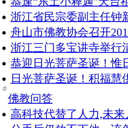
恭逢“东土小释迦”天台
浙江省民宗委副主任钟
舟山市佛教协会召开20
浙江三门多宝讲寺举行清
恭迎日光菩萨圣诞！惟
日光菩萨圣诞！积福慧
佛教问答
高科技代替了人力,未