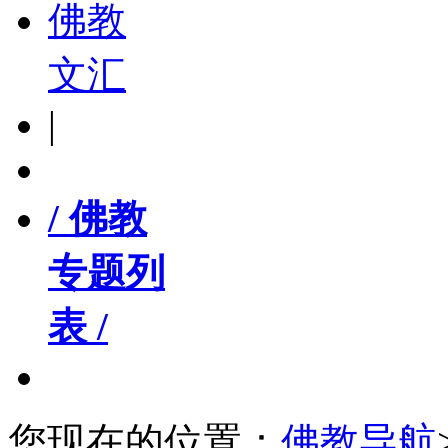
佛教
文汇
|
/ 佛教
专题列
表 /
您现在的位置：
佛教导航