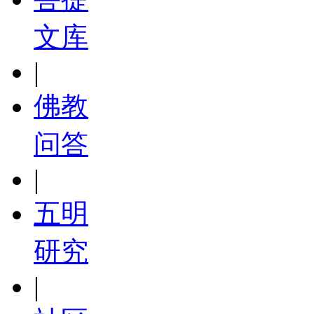
文库
|
佛教
问答
|
五明
研究
|