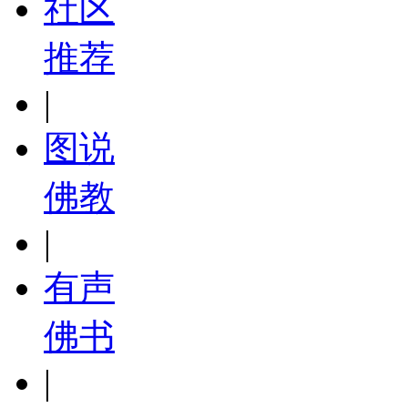
社区
推荐
|
图说
佛教
|
有声
佛书
|