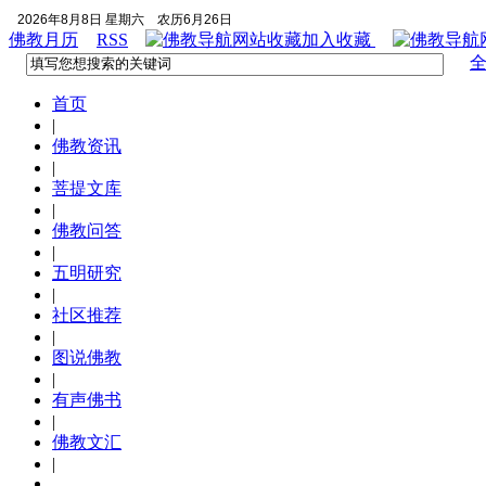
2026年8月8日 星期六
农历6月26日
佛教月历
RSS
加入收藏
首页
|
佛教资讯
|
菩提文库
|
佛教问答
|
五明研究
|
社区推荐
|
图说佛教
|
有声佛书
|
佛教文汇
|