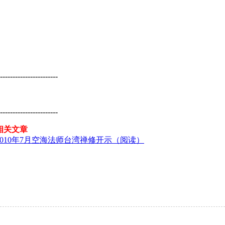
-----------------------
-----------------------
相关文章
2010年7月空海法师台湾禅修开示（阅读）