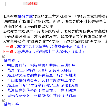
在线投稿
1.所有在
佛教导航
转载的第三方来源稿件，均符合国家相关法
源的知识产权和著作权诉求。但是，佛教导航不对其关键事实
源稿件的观点正确性提出批评；
2.佛教导航欢迎广大读者踊跃投稿，佛教导航将优先发布高
者确认修改稿后，才会正式发布。如果作者希望披露自己的联
3.文章来源注明“佛教导航”的文章，为本站编辑组原创文章
上一篇：
2010年7月空海法师台湾禅修开示（阅读）
下一篇：
慈法法师：药师佛十二大愿开示（阅读）
佛教资讯
明日燃灯节！积福慧供灯共修正在进行中
恭逢“东土小释迦”天台祖师智者大师圆
浙江省民宗委副主任钟新章一行赴湖州法
舟山市佛教协会召开2019年度信息工作会
浙江三门多宝讲寺举行清定上师诞辰116周
恭迎日光菩萨圣诞！惟日在天，光明朗耀
日光菩萨圣诞！积福慧供灯共修（已圆满
佛教问答