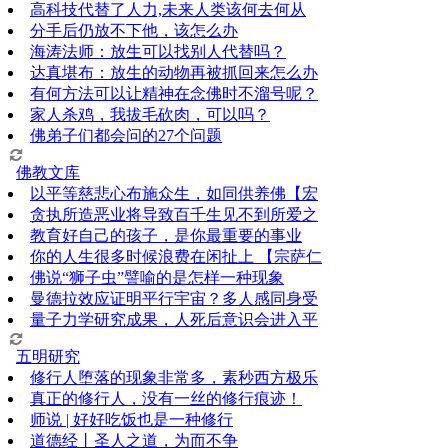
高科技代替了人力,未来人类该何去何从
分手后仍放不下他，该怎么办
海涛法师：放生可以找别人代替吗？
达真堪布：放生的动物再被抓回来怎么办
有何方法可以让精神在念佛时不溜号呢？
家人杀鸡，我拔毛砍肉，可以吗？
佛弟子们都会问的27个问题
佛教文库
以平等慈悲心布施众生，如同供养佛【宏
贪执所造恶业将导致百千生见不到所爱之
教育好自己的孩子，是你最重要的事业
你的人生很多时候浪费在闲扯上 【宗萨仁
佛说“狮子虫”譬喻的是怎样一种现象
曼德拉效应证明平行宇宙？多人感同身受
量子力学研究成果，人死后意识会进入平
五明研究
修行人堕落的现象非常多，素秒西方极乐
真正的修行人，没有一丝的修行痕迹！
师说 | 好好吃饭也是一种修行
道德经丨圣人之道，为而不争