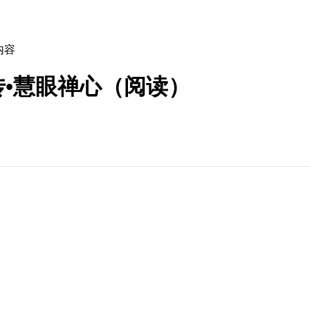
内容
•慧眼禅心（阅读）