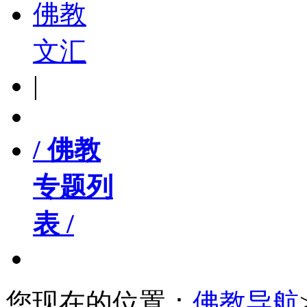
佛教
文汇
|
/ 佛教
专题列
表 /
您现在的位置：
佛教导航