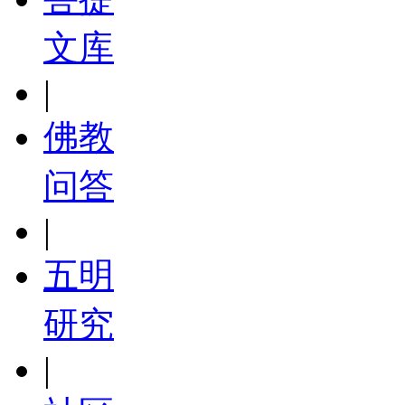
文库
|
佛教
问答
|
五明
研究
|