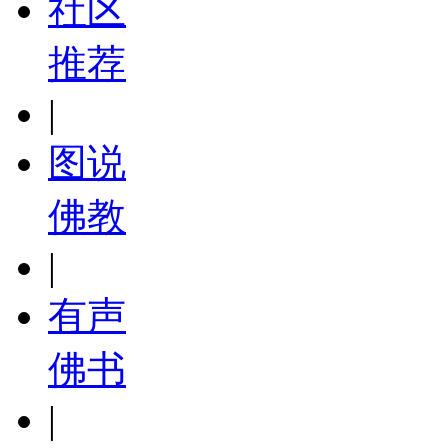
社区
推荐
|
图说
佛教
|
有声
佛书
|