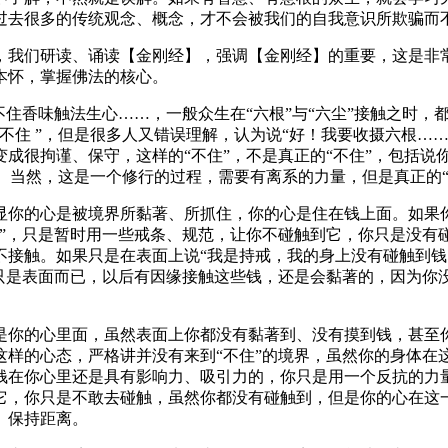
过去很多的传统观念、概念，才不会被我们的自我意识所欺骗而
我们研读、诵读【金刚经】，强调【金刚经】的重要，这是非常
本怀，掌握佛法的核心。
香味触法生心……，一般众生在“六根”与“六尘”接触之时，都
不住 ”，但是很多人又错误理解，认为说“好！我要收摄六根…
成很拘谨、保守，这样的“不住”，不是真正的“不住”，包括说
到。当然，这是一个修行的过程，需要有离系的力量，但是真正的
你的心是被境界所黏著、所抓住，你的心是住在钱上面。如果你
”，只是暂时用一些戒条、规范，让你不碰触到它，你只是没有碰
接触。如果只是在表面上说“我是持戒，我的身上没有碰触到钱
这只是表面而已，以后有因缘接触这些钱，还是会黏著的，因为你
你的心里面，虽然表面上你都没有黏著到、没有摸到钱，甚至你
这样的心态，严格讲并没有来到“不住”的境界，虽然你的身体在
钱在你心里还是具有影响力、吸引力的，你只是用一个反抗的力
它，你只是不敢去碰触，虽然你都没有碰触到，但是你的心在这
、保持距离。