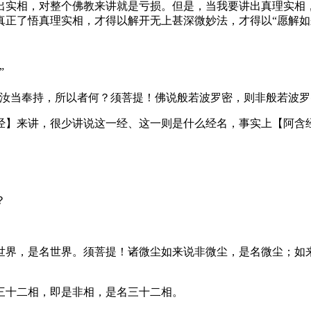
出实相，对整个佛教来讲就是亏损。但是，当我要讲出真理实相
正了悟真理实相，才得以解开无上甚深微妙法，才得以“愿解如
”
当奉持，所以者何？须菩提！佛说般若波罗密，则非般若波罗
】来讲，很少讲说这一经、这一则是什么经名，事实上【阿含
？
界，是名世界。须菩提！诸微尘如来说非微尘，是名微尘；如来
十二相，即是非相，是名三十二相。