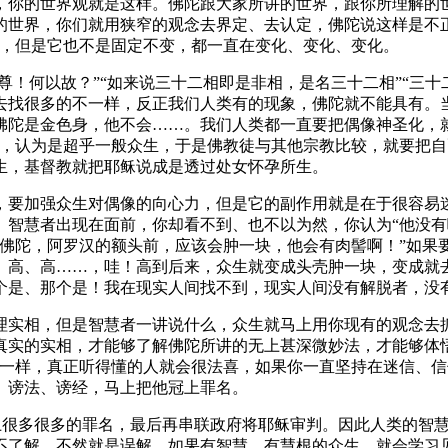
，你的世界观就是这样。佛陀跟大家所讲的世界，跟你所理解的
的世界，你们就用狭窄的观念去界定、去认定，佛陀说这样是不
相，但是它也不是固定不变，都一直在变化、变化、变化。
！何以故？”“如来说三十二相即是非相，是名三十二相”“三十
去找很多的不一样，反正我们人类有的现象，佛陀就不能具有。
佛陀是金色身，他不会……。我们人类都一直要把偶像神圣化，
像，认为是超乎一般众生，于是佛教徒与其他宗教比较，就要把
生，基督教就把耶稣说成是透过处女怀孕所生。
要加强众生对偶像的向心力，但是它的副作用就是在于很容易迷
、智慧者出现在面前，你却看不到、也不以为然，你认为“他没有
是佛陀，阿罗汉的额头前，应该会肿一块，他会有肉髻啊！”如果
、高、高……，哇！高到后来，众生就变成头壳肿一块，变成就
个是、那个是！我在现实人间找不到，现实人间没有解脱者，没有
实相，但是智慧者一讲说什么，众生就马上用你现有的观念去抓
真实的实相，才能够了解佛陀所讲的无上甚深微妙法，才能够体
不一样，真正听得懂的人就会很法喜，如果你一直坚持在迷信、
、谤法、谤经，马上把他冠上罪名。
很多很多的罪名，最后再串联政府将耶稣审判。因此人类的智慧
不了解，不然就是误解。如果有智慧、有慧根的众生，就会学习