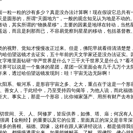
”
一粒一粒的沙有多少？真是没办法计算啊！现在假设它总共有一
是圆形的，所谓“天圆地方”，一般的观念知见认为地是不动的。
转动，其实所谓的“物换星移”，主要的因素是地球在转动，当然
遥远，而且是刹那而已，不容易觉察到星星的移动，包括基督教
的视野、觉知才慢慢改正过来。但是，佛陀早就看得清清楚楚，
的哈伯望远镜才去证实，五十年前的天文学家还是没办法证实。
文字堆里面钻研“华严世界是什么？三千大千世界又是什么？”看
世界可以说是一个集体的星团，星团一区里面会有几千几万个太
年来，透过哈伯望远镜发现到：哇！宇宙无边无际啊！
阳系、银河系，是形容宇宙之多、之大，重点在于这是一个形容
子、善女人，于此经中，乃至受持四句偈等，为他人说，而此福德
钜大。事实上，那是一个形容，比你倾家荡产、用所有财产去布
世间、天、人、阿修罗，皆应供养，如佛、塔、庙；何况有人
要强调【金刚经】的重要以及它的位置，里面真正的深义是非常
很多的善根、福德、因缘，这样在跟人家讲经说法，都是值得我
解的，都慢慢透露出来。如果能够解开、了解，跟佛陀、佛心就