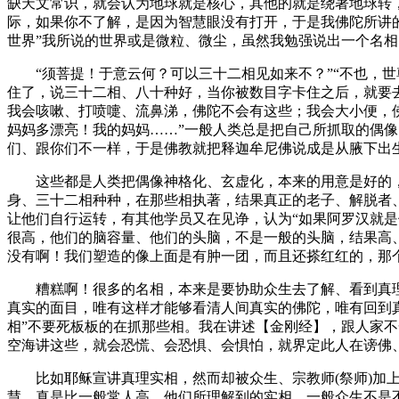
缺天文常识，就会认为地球就是核心，其他的就是绕著地球转
际，如果你不了解，是因为智慧眼没有打开，于是我佛陀所讲
世界”我所说的世界或是微粒、微尘，虽然我勉强说出一个名
“须菩提！于意云何？可以三十二相见如来不？”“不也，世尊
住了，说三十二相、八十种好，当你被数目字卡住之后，就要
我会咳嗽、打喷嚏、流鼻涕，佛陀不会有这些；我会大小便，
妈妈多漂亮！我的妈妈……”一般人类总是把自己所抓取的偶
们、跟你们不一样，于是佛教就把释迦牟尼佛说成是从腋下出
这些都是人类把偶像神格化、玄虚化，本来的用意是好的，
身、三十二相种种，在那些相执著，结果真正的老子、解脱者
让他们自行运转，有其他学员又在见诤，认为“如果阿罗汉就
很高，他们的脑容量、他们的头脑，不是一般的头脑，结果高
没有啊！我们塑造的像上面是有肿一团，而且还搽红红的，那
糟糕啊！很多的名相，本来是要协助众生去了解、看到真理
真实的面目，唯有这样才能够看清人间真实的佛陀，唯有回到
相”不要死板板的在抓那些相。我在讲述【金刚经】，跟人家
空海讲这些，就会恐慌、会恐惧、会惧怕，就界定此人在谤佛
比如耶稣宣讲真理实相，然而却被众生、宗教师(祭师)加上
慧，真是比一般常人高，他们所理解到的实相，一般众生不是