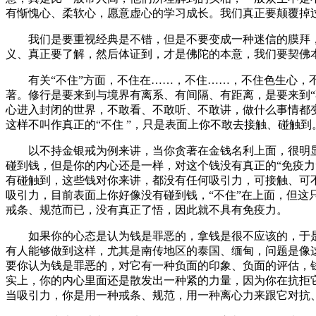
有惭愧心、柔软心，愿意虚心的学习成长。我们真正要颠覆掉
我们是要重视经典是不错，但是不要变成一种迷信的膜拜，
义、真正要了解，然后体证到，才是佛陀的本意，我们要契佛
有关“不住”方面，不住在……，不住……，不住色生心，不住
著。修行是要来到与境界有离系、有间隔、有距离，是要来到“
心进入封闭的世界，不敢看、不敢听、不敢讲，做什么事情都变
这样不叫作真正的“不住 ”，只是表面上你不敢去接触、碰触
以不持金银戒为例来讲，当你贪著在金钱名利上面，很明显
碰到钱，但是你的内心还是一样，对这个钱没有真正的“免疫力
有碰触到，这些钱对你来讲，都没有任何吸引力，可接触、可不
吸引力，目前表面上你好像没有碰到钱，“不住”在上面，但
戒条、规范而已，没有真正了悟，因此就不具有免疫力。
如果你的心态是认为钱是罪恶的，拿钱是很不应该的，于是
有人能够做到这样，尤其是南传地区的泰国、缅甸，问题是像
要你认为钱是罪恶的，对它有一种负面的印象、负面的评估，
实上，你的内心里面还是散发出一种紧的力量，因为你在抗拒
当吸引力，你是用一种戒条、规范，用一种离心力来跟它对抗