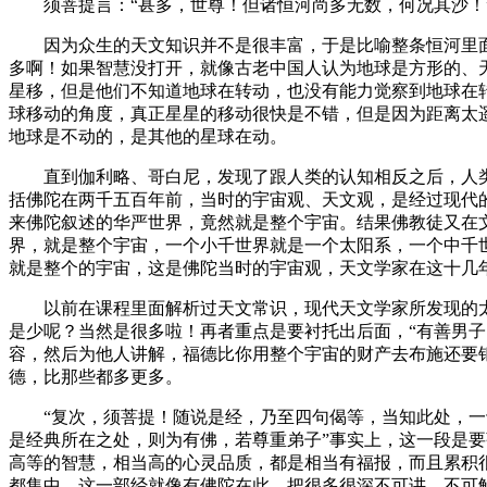
须菩提言：“甚多，世尊！但诸恒河尚多无数，何况其沙！
因为众生的天文知识并不是很丰富，于是比喻整条恒河里面
多啊！如果智慧没打开，就像古老中国人认为地球是方形的、天
星移，但是他们不知道地球在转动，也没有能力觉察到地球在
球移动的角度，真正星星的移动很快是不错，但是因为距离太
地球是不动的，是其他的星球在动。
直到伽利略、哥白尼，发现了跟人类的认知相反之后，人类
括佛陀在两千五百年前，当时的宇宙观、天文观，是经过现代
来佛陀叙述的华严世界，竟然就是整个宇宙。结果佛教徒又在
界，就是整个宇宙，一个小千世界就是一个太阳系，一个中千
就是整个的宇宙，这是佛陀当时的宇宙观，天文学家在这十几
以前在课程里面解析过天文常识，现代天文学家所发现的太
是少呢？当然是很多啦！再者重点是要衬托出后面，“有善男
容，然后为他人讲解，福德比你用整个宇宙的财产去布施还要
德，比那些都多更多。
“复次，须菩提！随说是经，乃至四句偈等，当知此处，一切
是经典所在之处，则为有佛，若尊重弟子”事实上，这一段是
高等的智慧，相当高的心灵品质，都是相当有福报，而且累积
都集中，这一部经就像有佛陀在此，把很多很深不可讲、不可