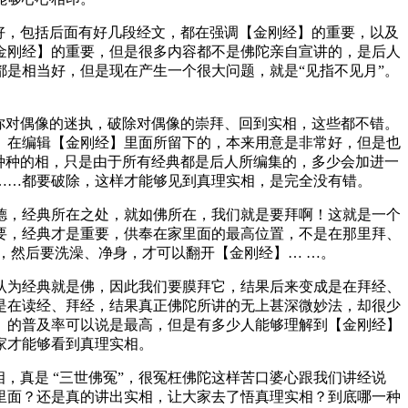
好，包括后面有好几段经文，都在强调【金刚经】的重要，以及
金刚经】的重要，但是很多内容都不是佛陀亲自宣讲的，是后人
是相当好，但是现在产生一个很大问题，就是“见指不见月”。
你对偶像的迷执，破除对偶像的崇拜、回到实相，这些都不错。
。在编辑【金刚经】里面所留下的，本来用意是非常好，但是也
种种的相，只是由于所有经典都是后人所编集的，多少会加进一
……都要破除，这样才能够见到真理实相，是完全没有错。
，经典所在之处，就如佛所在，我们就是要拜啊！这就是一个
要，经典才是重要，供奉在家里面的最高位置，不是在那里拜、
，然后要洗澡、净身，才可以翻开【金刚经】… …。
为经典就是佛，因此我们要膜拜它，结果后来变成是在拜经、
是在读经、拜经，结果真正佛陀所讲的无上甚深微妙法，却很少
】的普及率可以说是最高，但是有多少人能够理解到【金刚经】
家才能够看到真理实相。
真是 “三世佛冤”，很冤枉佛陀这样苦口婆心跟我们讲经说
里面？还是真的讲出实相，让大家去了悟真理实相？到底哪一种