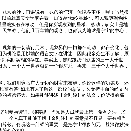
兆粒的沙，再讲说有一兆条的恒河，你说多不多？喔！当然很
以前就算天文学家在看，知道说“物换星移”，可以观察到物换
星星确实有在移动，但是你所观察到的星移、移动，事实上是地
、天主教，他们几百年前的观念，也都认为地球是宇宙的中心，
现象的一切诸行无常，现象界的一切都在流动、都在变化，包
因为佛陀是用以前的语言文字在讲述，因此很多众生不了解，原
不到实际实相的存在。事实上，佛陀跟我们叙述的三千大千世
阳系，一个大千世界就是一个银河系。再来，三千个大千世界，
，我们用这么广大无边的财宝来布施，你说这样的功德多、还
胜前福德”如果有人了解这一部经的意义，又受持里面的经文内
施的福德还大。如果能够讲述【金刚经】的法义，你所得的福
尽能受持读诵。须菩提！当知是人成就最上第一希有之法，若
深，一个人真正能够了解【金刚经】的深意是不容易，要有相当
们尊敬。何况这一部经的重要，是把宇宙很多的无上甚深微妙法
能够心心相印。