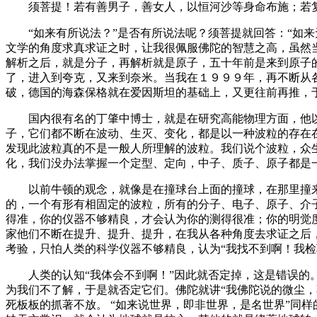
须菩提！若有善男子，善女人，以恒河沙等身命布施；若复
“如来有所说法？”是否有所说法呢？须菩提就回答：“如来
文学的角度求真求证之时，让我很佩服佛陀的智慧之高，虽然
解析之后，就是分子，再解析就是原子，五十年前是来到原子
了，进入到夸克，又来到奈米。当我在１９９９年，再不断从
破，德国的海森保格就在爱因斯坦的基础上，又更往前再推，于
国内很有名的丁肇中博士，就是在研究高能物理方面，他以
子，它们都不断在波动、生灭、变化，都是以一种波粒的存在
发现此波粒真的不是一般人所理解的波粒。我们说个波粒，众
化，我们没办法掌握一个定型、定向，中子、质子、原子都是
以前牛顿的观念，就像是在撞球台上面的撞球，在那里撞来
的，一个有形有相固定的波粒，所有的分子、电子、原子、介
得准，你的仪器不够精良，才会认为你的测得很准；你的明觉
家他们不断在提升、提升、提升，在我从各种角度去求证之后
考验，只怕人类的科学仪器不够精良，认为“我找不到啊！我检
人类的认知“我体会不到啊！”因此就否定掉，这是错误的。
为我们不了解，于是就否定它们。佛陀就讲“我佛陀说的微尘，
死板板的抓著不放。 “如来说世界，即非世界，是名世界”同