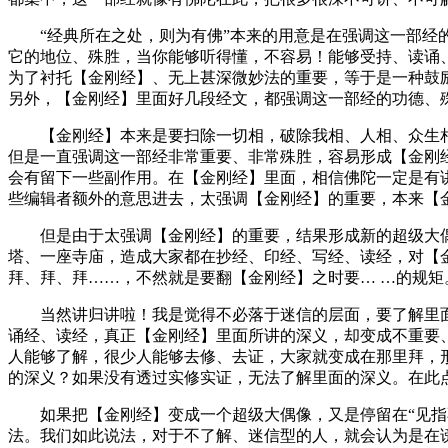
“经典所在之处，则为有佛”本来的用意是在强调这一部经的
它的地位、殊胜，当你能够听得懂，不容易！能够受持、读诵
为了衬托【金刚经】、无上甚深微妙法的重要，等于是一种鼓
另外，【金刚经】里面好几段经文，都强调这一部经的功德、
【金刚经】本来是要扫除一切相，破除我相、人相、众生相、
但是一直强调这一部经非常重要、非常殊胜，容易形成【金刚
会有留下一些副作用。在【金刚经】里面，相信佛陀一定是有
些编辑者额外的意思进去，太强调【金刚经】的重要，本来【
但是由于太强调【金刚经】的重要，结果形成新的超级大偶
塔、一座寺庙，造成大家都在抄经、印经、写经、读经，对【
拜、拜、拜……，不然就是要翻【金刚经】之时要… …的规矩
当然讲归讲啦！我是觉得不必落于迷信的层面，要了解里面
诵经、读经，真正【金刚经】里面所讲的深义，却变成不重要
人能够了解，很少人能够去修、去证，大家就变成在那里拜，
的深义？如果没有透过实修实证，无法了解里面的深义。在此
如果把【金刚经】变成一个超级大偶像，又是停留在“见指不
法。我们如此说法，对于不了解、迷信型的人，就会认为是在