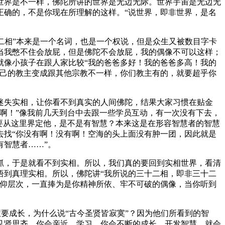
世界是不一样，佛陀所讲的世界是无边无际。世界宇宙是无边无
正确的，不是你现在所理解的这样。“说世界，即非世界，是名
二相”本来是一个名词，也是一个权说，但是众生又被数目字卡
当我憋不住会放屁，但是佛陀不会放屁，我的偶像不可以这样；
就像小孩子在跟人家比较“我的爸爸多好！我的爸爸多高！我的
自己的教主变成跟其他宗教不一样，你们教主有的，就要超乎你
失实相，让你看不到真实的人间佛陀，结果大家习惯在贴金
啊！”像我前几天到台中去跟一些学员互动，有一次没有下去，
要从这里界定他，是不是有智慧？本来这是在形容智慧者的智慧
去找“你没有啊！没有啊！空海的头上面没有肿一团，因此就是
智慧者……”。
，于是就看不到实相。所以，我们真的要回到实相世界，看清
悟到真理实相。所以，佛陀讲“我所说的三十二相，即非三十二
信仰层次，一直捧为是你精神所依、牢不可破的偶像，当你听到
要成长，为什么说“古今圣贤皆寂寞”？因为他们所看到的智
见贤思齐，你会亲近、学习，你会不断的成长、开发智慧，就会