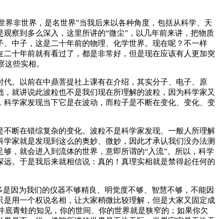
世界非世界，是名世界”当我后来以各种角度，包括从科学、天
观察到多么深入，这里所讲的“微尘”，以几年前来讲，把物质
子、中子，这是二十年前的物理、化学世界。现在呢？不一样
在二十年前就有看过了，都是非常好，但是现在应该有人更加突
察这些实相。
代。以前在中鼎菩提社上课有在介绍，其实分子、电子、原
础，就讲说此波粒也不是我们现在所理解的波粒，因为科学家又
，科学家发现当下它是在波动，而粒子是不断在变化、变化、变
不断在错综复杂的变化。波粒不是科学家发现、一般人所理解
科学家就是发现到这么的奥妙、微妙，因此才承认我们没办法测
够，就会进入到流体的世界，意即所谓的“入流”。所以，科学
深远。于是我后来就相信说：真的！真理实相就是禁得起任何的
多是因为我们的仪器不够精良、明觉度不够、智慧不够，不能因
，只是用一个权说名相，让大家稍微比较理解，但是大家又固定成
是井底青蛙的知见，你的世间、你的世界就是狭窄的；如果你欠