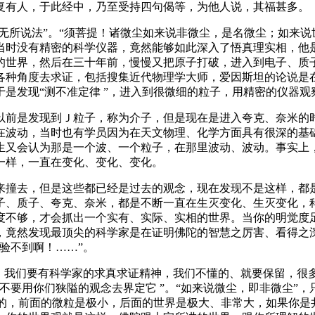
有人，于此经中，乃至受持四句偈等，为他人说，其福甚多。
无所说法”。“须菩提！诸微尘如来说非微尘，是名微尘；如来说
当时没有精密的科学仪器，竟然能够如此深入了悟真理实相，他是
的世界，然后在三十年前，慢慢又把原子打破，进入到电子、质
各种角度去求证，包括搜集近代物理学大师，爱因斯坦的论说是
是发现“测不准定律 ”，进入到很微细的粒子，用精密的仪器观
前是发现到Ｊ粒子，称为介子，但是现在是进入夸克、奈米的时
在波动，当时也有学员因为在天文物理、化学方面具有很深的基
生又会认为那是一个波、一个粒子，在那里波动、波动。事实上
一样，一直在变化、变化、变化。
撞去，但是这些都已经是过去的观念，现在发现不是这样，都是
子、质子、夸克、奈米，都是不断一直在生灭变化、生灭变化，
度不够，才会抓出一个实有、实际、实相的世界。当你的明觉度足
，竟然发现最顶尖的科学家是在证明佛陀的智慧之厉害、看得之
验不到啊！……”。
我们要有科学家的求真求证精神，我们不懂的、就要保留，很
不要用你们狭隘的观念去界定它 ”。“如来说微尘，即非微尘”
样的，前面的微粒是极小，后面的世界是极大、非常大，如果你