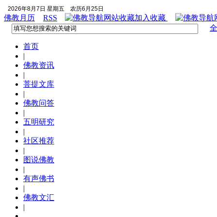
2026年8月7日 星期五
农历6月25日
佛教月历
RSS
加入收藏
首页
|
佛教资讯
|
菩提文库
|
佛教问答
|
五明研究
|
社区推荐
|
图说佛教
|
有声佛书
|
佛教文汇
|