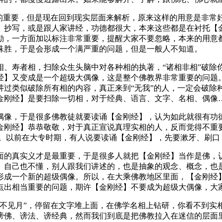
重要，但是现在回到现实层面来解析，原来这样的用意是非常
、抄写，或是跟人家讲经，功德都很大，本来这些都是在衬托【
励，一方面加以标注非常重要，提醒大家不要忽略，本来的用意都
殊胜，于是会形成一个满严重的问题，但是一般人不知道。
寿者相，扫除众生头脑中对各种相的执著，“诸相非相”破除
经】又变成是一个超级大偶像，这是整个佛教界非常重要的问题
讲过类似破除所有相的内容，真正来到“无我”的人，一定会破除
金刚经】是要扫除一切相，对于经典、语言、文字、名相、偶像
像，于是很多佛教徒就要读诵【金刚经】，认为如此就很有功德
金刚经】恭恭敬敬，对于真正宣说真理实相的人，反而觉得不重
。以前在大专时期，有人说要读诵【金刚经】，先要漱牙、刷口
的真实义才是最重要，于是很多人就把【金刚经】当作是佛，认
、自己也不懂，别人跟我们讲述的，也是抽象的观念、概念，也
形成一个新的超级偶像。所以，在大乘佛教地区里面，【金刚经
点出相当重要的问题，期许【金刚经】不要成为超级大偶像，大
见月”，停留在文字堆上面，在佛学名相上钻研，你看不到实相，
谤佛、谤法、谤经典，然而我们到底是把佛教拉入在迷信的层面