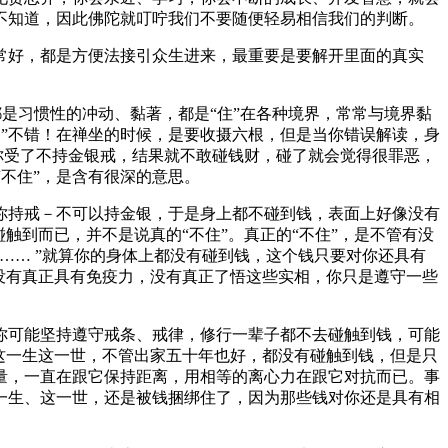
不知道，因此佛陀就叮咛我们不要随便轻易相信我们的判断。
好，都是方便法接引众生进来，最重要是要解开里面的真实
是习惯性的冲动、黏著，都是“住”在各种境界，常常与境界黏
…”不错！在禅坐的时候，是要收摄六根，但是当你错误解读，身
你受了不持金银戒，结果就不敢碰钱财，碰了就会觉得很罪恶，
“不住”，是含有很深的意思。
持戒－不可以持金银，于是身上都不碰到钱，表面上好像没有
触到而已，并不是说真的“不住”。真正的“不住”，是不管有没
…… ”就算你的身体上都没有碰到钱，这个钱只要对你还具有
没有真正具有免疫力，没有真正了悟这些实相，你只是遵守一些
可能坚持遵守戒条、戒律，修行一辈子都不去碰触到钱，可能
这一生这一世，不管出家五十年也好，都没有碰触到钱，但是只
量，一直在跟它保持距离，用相等的离心力在跟它对抗而已。事
一生、这一世，还是被钱捆绑住了，因为那些钱对你还是具有相