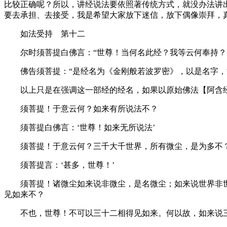
比较正确呢？所以，讲经说法要依照著传统方式，就没办法讲
要去承担、去接受，我是希望大家放下迷信，放下偶像崇拜，真
如法受持 第十二
尔时须菩提白佛言：“世尊！当何名此经？我等云何奉持？
佛告须菩提：“是经名为《金刚般若波罗密》，以是名字，汝
以上只是在强调这一部经的经名，如果以原始佛法【阿含经
须菩提！于意云何？如来有所说法不？
须菩提白佛言：‘世尊！如来无所说法’
须菩提！于意云何？三千大千世界，所有微尘，是为多不
须菩提言：‘甚多，世尊！’
须菩提！诸微尘如来说非微尘，是名微尘；如来说世界非世
见如来不？
不也，世尊！不可以三十二相得见如来。何以故，如来说三