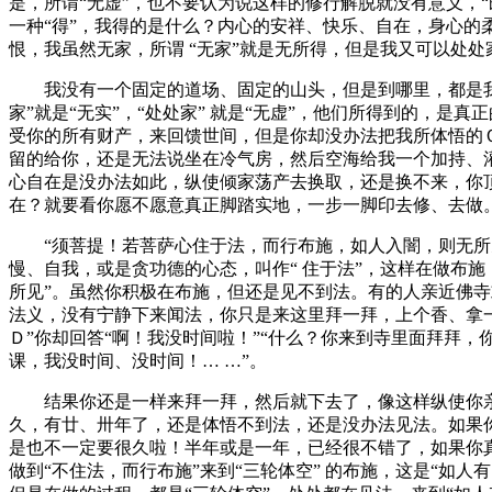
是，所谓“无虚”，也不要认为说这样的修行解脱就没有意义，
一种“得”，我得的是什么？内心的安祥、快乐、自在，身心
恨，我虽然无家，所谓 “无家”就是无所得，但是我又可以处处家
我没有一个固定的道场、固定的山头，但是到哪里，都是我的
家”就是“无实”，“处处家” 就是“无虚”，他们所得到的，
受你的所有财产，来回馈世间，但是你却没办法把我所体悟的
留的给你，还是无法说坐在冷气房，然后空海给我一个加持、
心自在是没办法如此，纵使倾家荡产去换取，还是换不来，你
在？就要看你愿不愿意真正脚踏实地，一步一脚印去修、去做。
“须菩提！若菩萨心住于法，而行布施，如人入闇，则无所见
慢、自我，或是贪功德的心态，叫作“ 住于法”，这样在做布施
所见”。虽然你积极在布施，但还是见不到法。有的人亲近佛
法义，没有宁静下来闻法，你只是来这里拜一拜，上个香、拿
Ｄ”你却回答“啊！我没时间啦！”“什么？你来到寺里面拜拜
课，我没时间、没时间！… …”。
结果你还是一样来拜一拜，然后就下去了，像这样纵使你亲近
久，有廿、卅年了，还是体悟不到法，还是没办法见法。如果你
是也不一定要很久啦！半年或是一年，已经很不错了，如果你真
做到“不住法，而行布施”来到“三轮体空” 的布施，这是“