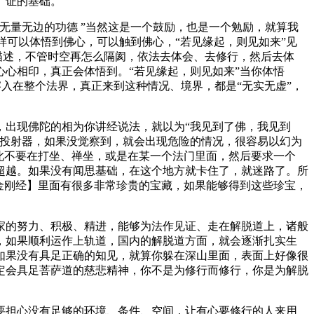
、证的基础。
量无边的功德 ”当然这是一个鼓励，也是一个勉励，就算我
样可以体悟到佛心，可以触到佛心，“若见缘起，则见如来”见
描述，不管时空再怎么隔阂，依法去体会、去修行，然后去体
心相印，真正会体悟到。“若见缘起，则见如来”当你体悟
溶入在整个法界，真正来到这种情况、境界，都是“无实无虚”，
出现佛陀的相为你讲经说法，就以为“我见到了佛，我见到
个投射器，如果没觉察到，就会出现危险的情况，很容易以幻为
此不要在打坐、禅坐，或是在某一个法门里面，然后要求一个
超越。如果没有闻思基础，在这个地方就卡住了，就迷路了。所
金刚经】里面有很多非常珍贵的宝藏，如果能够得到这些珍宝，
的努力、积极、精进，能够为法作见证、走在解脱道上，诸般
，如果顺利运作上轨道，国内的解脱道方面，就会逐渐扎实生
如果没有具足正确的知见，就算你躲在深山里面，表面上好像很
定会具足菩萨道的慈悲精神，你不是为修行而修行，你是为解脱
担心没有足够的环境、条件、空间，让有心要修行的人来用