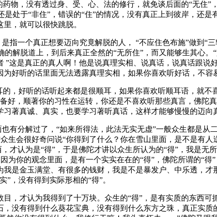
药物，没有透过身、受、心、法的修行，就免谈后面的“无住”，你
候还是处于“非住”，错误的“住”的情况，没有真正上到彼岸，还
这里，就可以很快跳脱。
是指一个真正想要迈向究竟解脱的人， “不应住色布施”做到“三
正确的解脱道上，到后来真正全然的“无所住”，而又能够生其心
者 ”这是真正的真人啊！他是说真理实相、说真话，说真话跟说
因为好听的话里面无法透露真理实相，如果你喜欢听好话，不容
的，好听的话听起来都是很顺耳，如果你喜欢听顺耳语，就不
准备好，顺著你的习性在运转，你还是不喜欢听那些真言，佛陀
学习著真诚、真实，也要学习著听真话，这样才能够慢慢的迈向
也有分解过了，“如来所得法，此法无实无虚”一般众生都是从
！”众生会很好奇问说“你得到了什么？你在雪山里面，是不是有
西，才认为是“得”，于是佛陀才讲以众生所认为的“得”，我是无所
，因为你的观念里面，是有一个实实在在的“得”，佛陀所谓的“得
为我是金玉满堂、有很多的钱财，我是不是暴发户、中乐透，才
实”，没有得到实际形相的“得”。
，才认为我得到了十万块。众生的“得”，是有实质的东西可抓
石，没有得到什么葵花宝典，没有得到什么东方之珠，真正实质