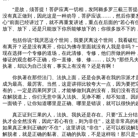
“是故，须菩提！菩萨应离一切相，发阿耨多罗三藐三菩提心”真
没有真正做到，因此这是一种劝导，菩萨应该……，然后你要
心”前面已经讲过了，就不再重复讲述，重点在后面的“若心有住
放下、放下，还是只能放下你所能够放下的；你很多放不下的
包括你说“我厌恶这个世间，我要厌离这个世间，我看破红尘
有离开？还是没有离开，你以为佛寺里面就没有人我是非吗？一
现在选择一个专修的道场，在此清修、专修，他们所做的种种
修证的观念都不正确，你一直修、修、修……，以为 “那些凡
执著，却以为自己没有，事实上有没有？还是有啊！
你执著在那些法门、法执上面，还是会执著在我的宗派才是
成为最高、最厉害。当然，这是讲得比较夸大一点，因为要把
有的，一定是四果阿罗汉，才能够做到真的没有，我们没有否
在解脱道上，你们无意中落入法执、见诤不断，却不知道。因
一面镜子，让你知道哪里是正确、哪里是错误，就可以很快的超
真正证到三果的人，法执、我执还是存在。只要“五上分结”
执才会全然没有，因此“若心有住，则为非住”，这是非常高的标
如果真正来到正确的“不住”，这里讲说 “非住”，还可以权
解脱者，就是正确的黏著、正确的执取，不是这样啦！那只是