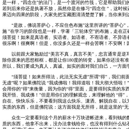
是一样，“四念住”的法门，是一个渡河的竹筏，它是帮助我们的
若到后来你还是执著不放，虽然你是在修习“四念住 ”，这时
果迈向四果的阶段，大家先把宝藏图清清楚楚了解，当你来到
“是故，佛说菩萨心，不应住色布施”这里所讲的“菩萨心”，
施 ”在学习的阶段也是一样，学著「三轮体空”的布施，走在
须菩提！如来是真语者、实语者、如语者、不诳语者、不异语
很乐啊！很爽啊！但是，你没多久还是一样会苦啊！不安啊！
以前跟大家勉励过“美言不真，真言不美”，忠言通常是逆耳
除你原来的思想框框，都是让你180度的转变，如果你还没有
所以，我们要成为真人，真诚、如实的面对我们自己，一方面
“须菩提！如来所得法，此法无实无虚”所谓“得”，我们前面
无虚”呢？如果佛陀说 “我成佛啦！我得道啦！我大彻大悟啦
会用你的“得”来衡量，因为你的“得”里面，是要得到实质的东
我开悟、我成佛！”但是用你们的理解观念，来理解他的 “得”
自在、快快乐乐，不要看到我这么快乐、潇洒、解脱自在，以
实质的东西，但是佛陀说：这方面我是无所得，就是这里的“无
众生一定要看到这个月的薪水十万块进帐进来，看到钱的数目
质的东西，他拿不出来，没办法拿钱给你，也没有得到什么钻