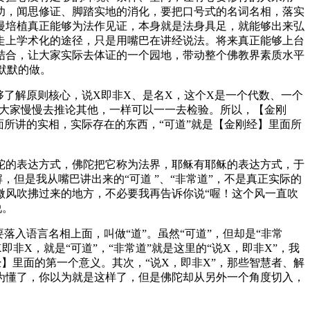
功，闻思修证、脚踏实地的消化，要把口号式的名词名相，落实
慢培植真正能够为法作见证，本身就是法身具足，就能够出来弘
走上学术化的途径，只是用嘴巴在讲经说法。将来真正能够上台
结合，让大家实际去体证的一个园地，带动整个佛教界素质水平
默默的做。
了解原则核心，说X即非X、是名X，这个X是一个代数、一个
，大家慢慢去推论其他，一样可以一一去检验。所以，【金刚
面所讲的实相，实际存在的东西，“可道”就是【金刚经】里面所
陀的表达方式，佛陀把它称为法界，耶稣有耶稣的表达方式，于
但是我从嘴巴讲出来的“可道 ”、“非常道”，不是真正实际的
微风吹拂过来的地方，不必要我再告诉你说“喔！这个风一直吹
说。
入语言名相上面，叫做“道”。虽然“可道”，但却是“非常
X，就是“可道”，“非常道”就是这里的“说X，即非X”，我
】里面的第一个意义。其次，“说X，即非X”，那些智慧者、解
为懂了，你以为就是这样了，但是佛陀却从另外一个角度切入，