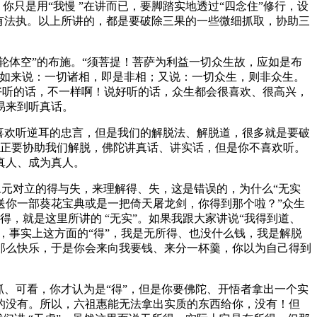
只是用“我慢 ”在讲而已，要脚踏实地透过“四念住”修行，设
是有法执。以上所讲的，都是要破除三果的一些微细抓取，协助三
轮体空”的布施。“须菩提！菩萨为利益一切众生故，应如是布
。“如来说：一切诸相，即是非相；又说：一切众生，则非众生。
好听的话，不一样啊！说好听的话，众生都会很喜欢、很高兴，
易来到听真话。
喜欢听逆耳的忠言，但是我们的解脱法、解脱道，很多就是要破
真正要协助我们解脱，佛陀讲真话、讲实话，但是你不喜欢听。
真人、成为真人。
二元对立的得与失，来理解得、失，这是错误的，为什么“无实
人送你一部葵花宝典或是一把倚天屠龙剑，你得到那个啦？”众生
得，就是这里所讲的 “无实”。如果我跟大家讲说“我得到道、
”，事实上这方面的“得”，我是无所得、也没什么钱，我是解脱
那么快乐，于是你会来向我要钱、来分一杯羹，你以为自己得到
、可看，你才认为是“得”，但是你要佛陀、开悟者拿出一个实
的没有。所以，六祖惠能无法拿出实质的东西给你，没有！但