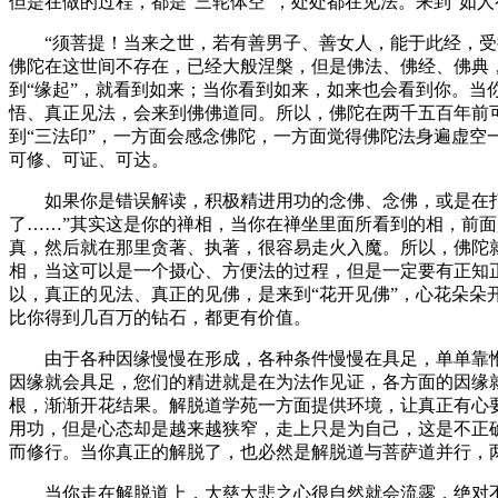
但是在做的过程，都是“三轮体空”，处处都在见法。来到“如
“须菩提！当来之世，若有善男子、善女人，能于此经，受持
佛陀在这世间不存在，已经大般涅槃，但是佛法、佛经、佛典，
到“缘起”，就看到如来；当你看到如来，如来也会看到你。当
悟、真正见法，会来到佛佛道同。所以，佛陀在两千五百年前
到“三法印”，一方面会感念佛陀，一方面觉得佛陀法身遍虚空一
可修、可证、可达。
如果你是错误解读，积极精进用功的念佛、念佛，或是在打坐
了……”其实这是你的禅相，当你在禅坐里面所看到的相，前
真，然后就在那里贪著、执著，很容易走火入魔。所以，佛陀
相，当这可以是一个摄心、方便法的过程，但是一定要有正知
以，真正的见法、真正的见佛，是来到“花开见佛”，心花朵
比你得到几百万的钻石，都更有价值。
由于各种因缘慢慢在形成，各种条件慢慢在具足，单单靠惟
因缘就会具足，您们的精进就是在为法作见证，各方面的因缘
根，渐渐开花结果。解脱道学苑一方面提供环境，让真正有心
用功，但是心态却是越来越狭窄，走上只是为自己，这是不正
而修行。当你真正的解脱了，也必然是解脱道与菩萨道并行，
当你走在解脱道上，大慈大悲之心很自然就会流露，绝对不