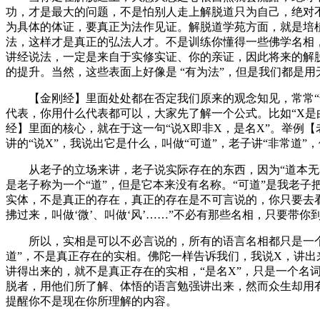
功，才是最大的问题，不是怕别人走上解脱道只为自己，绝对
为具体的体证，要真正为法作见证。解脱道学苑方面，就是培
法，这样才是真正的弘法人才。不是训练你懂得一些佛学名相
讲经说法，一定是来自于实修实证、你的亲证，因此将来的解
的提升。当然，这些表面上好像是 “有为法”，但是我们都是
【金刚经】里面处处都在否定我们原来的观念知见，常常“说
代表，你用什么代表都可以，大家先了解一个公式。比如“X是
经】里面的核心，就在于这一句“说X即非X，是名X”。举例【
讲的“说X”，我说出它是什么，叫做“可道”，老子讲“非常道”，
从老子的立场来讲，老子说实际存在的东西，因为“道本无名
是老子称为一个“道”，但是它本来没有名称。“可道”是我老子
实体，不是真正的存在，真正的存在是不可言说的，你只要去
拂过来，叫做‘微’、叫做‘风’……”不必有那些名相，只要带
所以，实相是可以不必言说的，所有的语言名相都只是一个工具
道”，不是真正存在的实相。佛陀一样告诉我们，我说X，讲出来
讲得出来的，就不是真正存在的实相，“是名X”，只是一个名
脱者，用他们所了解、体悟的语言勉强讲出来，然而众生却用
提醒你不是现在你所理解的内容。