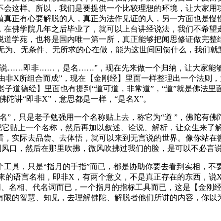
不会这样。所以，我们是要提供一个比较理想的环境，让大家用
植真正有心要解脱的人，真正为法作见证的人，另一方面也是慢
，在佛学院几年之后毕业了，就可以上台讲经说法，我们不希望
脱道学苑，也将是国内唯一第一所，真正能够把闻思修证做完整
用无为、无条件、无所求的心在做，能为这世间回馈什么，我们就
……即非……，是名……”，现在先来做一个归纳，让大家能够
由非X所组合而成”，现在【金刚经】里面一样整理出一个法则
老子道德经】里面也有提到“道可道，非常道”，“道”就是佛法里
佛陀讲“即非X”，意思都是一样，“是名X”。
”，只是老子勉强用一个名称贴上去，称它为“道 ”，佛陀有佛
把它贴上一个名称，然后再加以叙述、诠说、解析，让众生来了解，
看，实际去品尝、去体悟，就可以来到无言说的世界。像你站在
你到风口，然后在那里吹拂，微风吹拂过我们的脸，是可以不必言
，只是“指月的手指”而已，都是协助你要去看到实相，不要落
的语言名相，即非X，有两个意义，不是真正存在的东西，说X即非
词、名相、代名词而已，一个指月的指标工具而已，这是【金刚经
有限的智慧、知见，去理解佛陀、解脱者他们所讲的内容，你以