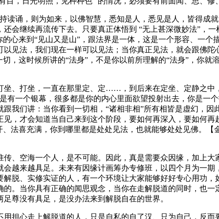
人有目，日光明照，见种种色” 的情况，必须要有前面闻、思、修
读诵，则为如来，以佛智慧，悉知是人，悉见是人，皆得成就无
还会继续再流传下去。只要真正体悟到 “无上甚深微妙法”，一
你的心来到“见山又是山”，跟法界是一体，这是一个形容、一个
可以见法，我们现在一样可以见法；当你真正见法，就会跟佛陀心
切，这时候所讲的“法身”，不是你以前所理解的“法身”，你就
、打坐，一直在那里定、定……，到后来在定坐、定静之中，
面是有一个银幕，很多都是你的内心里面欲望投射出去，你是一
就跟我们讲：当你看到一切相，“诸相非相”所有相皆是虚幻，因
正见，才会知道当自己来到这个阶段，要如何再深入，要如何再
朵开、法喜充满，你到哪里都是处处见法，也就能够处处见佛。【
传、空海一个人，是不可能。因此，真是需要众因缘，加上大家
就会越来越具足。未来有因缘计画筹办专修班，以四个月为一期
要解脱、实修实证的人，有一个环境让大家能够好好专心用功，
确的。当你具有正确的闻思观念，当你在走解脱道的同时，也一
两足尊没有具足，是没办法来到解脱自在的世界。
用担心走上解脱道的人，只是自私的自了汉、只为自己，反而要