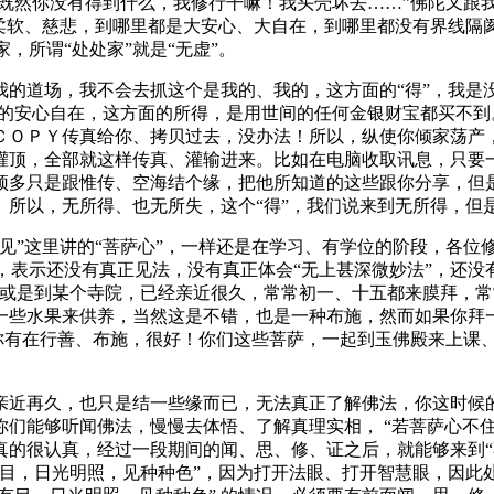
“既然你没有得到什么，我修行干嘛！我头壳坏去……”佛陀又跟我
的柔软、慈悲，到哪里都是大安心、大自在，到哪里都没有界线隔
，所谓“处处家”就是“无虚”。
道场，我不会去抓这个是我的、我的，这方面的“得”，我是没
是真正的安心自在，这方面的所得，是用世间的任何金银财宝都买
ＣＯＰＹ传真给你、拷贝过去，没办法！所以，纵使你倾家荡产
灌顶，全部就这样传真、灌输进来。比如在电脑收取讯息，只要
顶多只是跟惟传、空海结个缘，把他所知道的这些跟你分享，但
所以，无所得、也无所失，这个“得”，我们说来到无所得，但是
”这里讲的“菩萨心”，一样还是在学习、有学位的阶段，各位修
，表示还没有真正见法，没有真正体会“无上甚深微妙法”，还没有
寺或是到某个寺院，已经亲近很久，常常初一、十五都来膜拜，
一些水果来供养，当然这是不错，也是一种布施，然而如果你拜
，你有在行善、布施，很好！你们这些菩萨，一起到玉佛殿来上课
再久，也只是结一些缘而已，无法真正了解佛法，你这时候的
们能够听闻佛法，慢慢去体悟、了解真理实相， “若菩萨心不住
的很认真，经过一段期间的闻、思、修、证之后，就能够来到“不
如人有目，日光明照，见种种色”，因为打开法眼、打开智慧眼，因