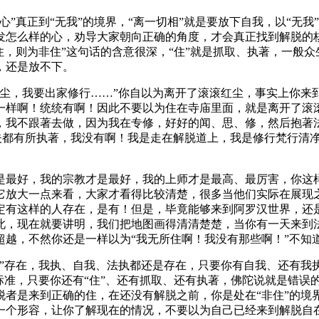
正到“无我”的境界，“离一切相”就是要放下自我，以“无我”之
发怎么样的心，劝导大家朝向正确的角度，才会真正找到解脱的
，则为非住”这句话的含意很深，“住”就是抓取、执著，一般众
，还是放不下。
，我要出家修行……”你自以为离开了滚滚红尘，事实上你来
样啊！统统有啊！因此不要以为住在寺庙里面，就是离开了滚滚
，我不跟著去做，因为我在专修，好好的闻、思、修，然后抱著法
夫都有所执著，我没有啊！我是走在解脱道上，我是修行梵行清净者
最好，我的宗教才是最好，我的上师才是最高、最厉害，你这样
它放大一点来看，大家才看得比较清楚，很多当他们实际在展现
定有这样的人存在，是有！但是，毕竟能够来到阿罗汉世界，还
此，现在就要讲明，我们把地图画得清清楚楚，当你有一天来到
越，不然你还是一样以为“我无所住啊！我没有那些啊！”不知道
存在，我执、自我、法执都还是存在，只要你有自我、还有我执
准，只要你还有“住”、还有抓取、还有执著，佛陀说就是错误的“
说解脱者是来到正确的住，在还没有解脱之前，你是处在“非住”的
一个形容，让你了解现在的情况，不要以为自己已经来到解脱自在