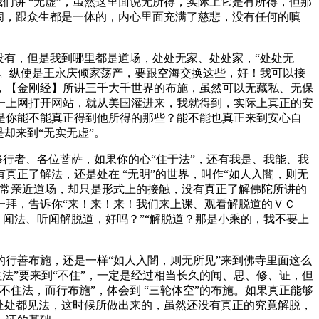
们讲 “无虚”，虽然这里面说无所得，实际上它是有所得，但那
阂，跟众生都是一体的，内心里面充满了慈悲，没有任何的嗔
有，但是我到哪里都是道场，处处无家、处处家，“处处无
不到。纵使是王永庆倾家荡产，要跟空海交换这些，好！我可以接
，【金刚经】所讲三千大千世界的布施，虽然可以无藏私、无保
一上网打开网站，就从美国灌进来，我就得到，实际上真正的安
是你能不能真正得到他所得的那些？能不能也真正来到安心自
却来到“无实无虚”。
行者、各位菩萨，如果你的心“住于法”，还有我是、我能、我
真正了解法，还是处在 “无明”的世界，叫作“如人入闇，则无
常常亲近道场，却只是形式上的接触，没有真正了解佛陀所讲的
一拜，告诉你“来！来！来！我们来上课、观看解脱道的ＶＣ
、闻法、听闻解脱道，好吗？”“解脱道？那是小乘的，我不要上
行善布施，还是一样“如人入闇，则无所见”来到佛寺里面这么
法”要来到“不住”，一定是经过相当长久的闻、思、修、证，但
住法，而行布施”，体会到 “三轮体空”的布施。如果真正能够
此处处都见法，这时候所做出来的，虽然还没有真正的究竟解脱，