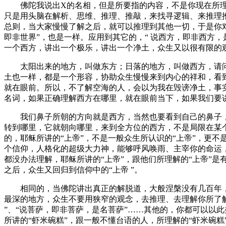
佛陀我说出X的名相，但是所要指的内容，不是你现在所理解
只是用头脑在解析、思维、推理、推敲，来找寻逻辑、来推理推
总则，当大家慢慢了解之后，就可以推理到其他一切，于是你对
即非世界”，也是一样。应用到其它的，“ 说西方，即非西方
一个西方，讲出一个极乐，讲出一个净土，众生又以很有限的
太阳出来的地方，叫做东方；日落的地方，叫做西方，请问
土也一样，都是一个形容，协助众生慢慢来到内心的祥和，看
就在眼前。所以，不了解空海的人，会以为我在毁谤净土，事
名词，如果正确理解西方在哪里，就在眼前当下，如果我们要
我们鼻子所朝的方向就是西方，当然也要看到自己的鼻子，
转到哪里，它就朝向哪里，来到全方位的西方，不是局限在某
的，耶稣所讲的“上帝”，不是一般众生所认识的“上帝”，更不
个信仰，人格化的超级大力神，能够呼风唤雨、主宰你的命运，
都没办法理解，耶稣所讲的“上帝”，跟他们所理解的“上帝”
之后，众生又回归到信仰中的“上帝 ”。
相同的，当佛陀讲出真正的解脱道，大般涅槃没有几百年，
最深的地方，众生不要用狭窄的观念，去推理、去理解你所了解的
”、“说菩萨，即非菩萨，是名菩萨”……其他的，你都可以以
所讲的“虾米碗糕”，跟一般不懂台语的人，所理解的“虾米碗