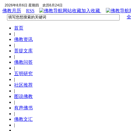
2026年8月6日 星期四
农历6月24日
佛教月历
RSS
加入收藏
首页
|
佛教资讯
|
菩提文库
|
佛教问答
|
五明研究
|
社区推荐
|
图说佛教
|
有声佛书
|
佛教文汇
|