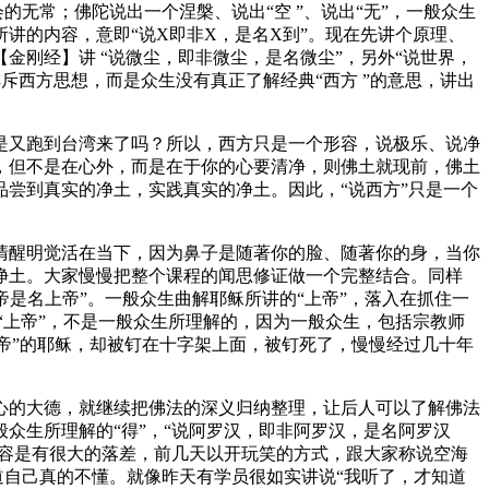
常；佛陀说出一个涅槃、说出“空 ”、说出“无”，一般众生
讲的内容，意即“说X即非X，是名X到”。现在先讲个原理、
刚经】讲 “说微尘，即非微尘，是名微尘”，另外“说世界，
斥西方思想，而是众生没有真正了解经典“西方 ”的意思，讲出
又跑到台湾来了吗？所以，西方只是一个形容，说极乐、说净
，但不是在心外，而是在于你的心要清净，则佛土就现前，佛土
尝到真实的净土，实践真实的净土。因此，“说西方”只是一个
醒明觉活在当下，因为鼻子是随著你的脸、随著你的身，当你
净土。大家慢慢把整个课程的闻思修证做一个完整结合。同样
帝是名上帝”。一般众生曲解耶稣所讲的“上帝”，落入在抓住一
“上帝”，不是一般众生所理解的，因为一般众生，包括宗教师
上帝”的耶稣，却被钉在十字架上面，被钉死了，慢慢经过几十年
的大德，就继续把佛法的深义归纳整理，让后人可以了解佛法
般众生所理解的“得”，“说阿罗汉，即非阿罗汉，是名阿罗汉
内容是有很大的落差，前几天以开玩笑的方式，跟大家称说空海
道自己真的不懂。就像昨天有学员很如实讲说“我听了，才知道