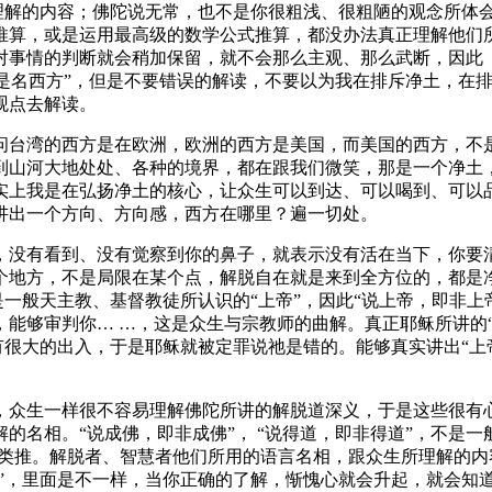
的内容；佛陀说无常，也不是你很粗浅、很粗陋的观念所体会的无
算，或是运用最高级的数学公式推算，都没办法真正理解他们所
事情的判断就会稍加保留，就不会那么主观、那么武断，因此【金
，是名西方”，但是不要错误的解读，不要以为我在排斥净土，在排
观点去解读。
台湾的西方是在欧洲，欧洲的西方是美国，而美国的西方，不是
到山河大地处处、各种的境界，都在跟我们微笑，那是一个净土
实上我是在弘扬净土的核心，让众生可以到达、可以喝到、可以品
讲出一个方向、方向感，西方在哪里？遍一切处。
没有看到、没有觉察到你的鼻子，就表示没有活在当下，你要清
个地方，不是局限在某个点，解脱自在就是来到全方位的，都是
是一般天主教、基督教徒所认识的“上帝”，因此“说上帝，即非上
能够审判你… …，这是众生与宗教师的曲解。真正耶稣所讲的
是有很大的出入，于是耶稣就被定罪说祂是错的。能够真实讲出“
众生一样很不容易理解佛陀所讲的解脱道深义，于是这些很有心
名相。“说成佛，即非成佛”， “说得道，即非得道”，不是一
此类推。解脱者、智慧者他们所用的语言名相，跟众生所理解的
糕”，里面是不一样，当你正确的了解，惭愧心就会升起，就会知