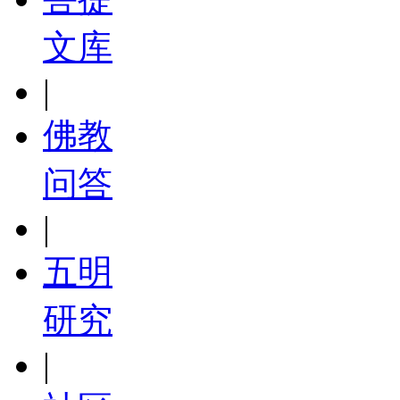
文库
|
佛教
问答
|
五明
研究
|