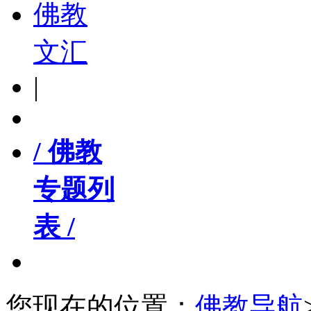
佛教
文汇
|
/ 佛教
专题列
表 /
您现在的位置：
佛教导航