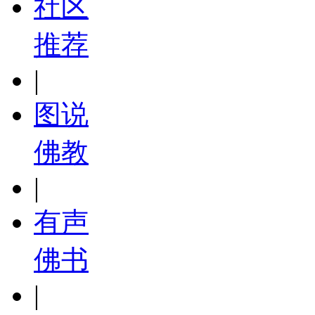
社区
推荐
|
图说
佛教
|
有声
佛书
|