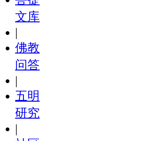
文库
|
佛教
问答
|
五明
研究
|