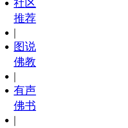
社区
推荐
|
图说
佛教
|
有声
佛书
|