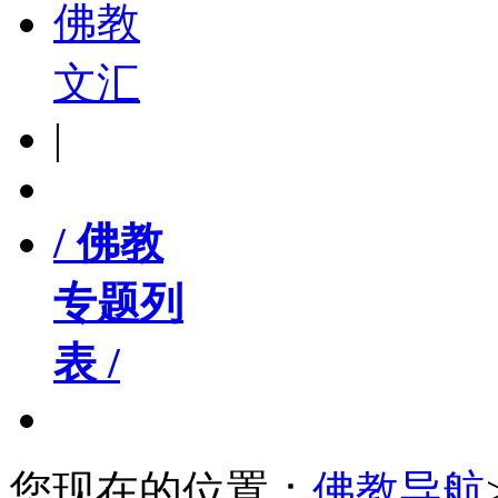
佛教
文汇
|
/ 佛教
专题列
表 /
您现在的位置：
佛教导航