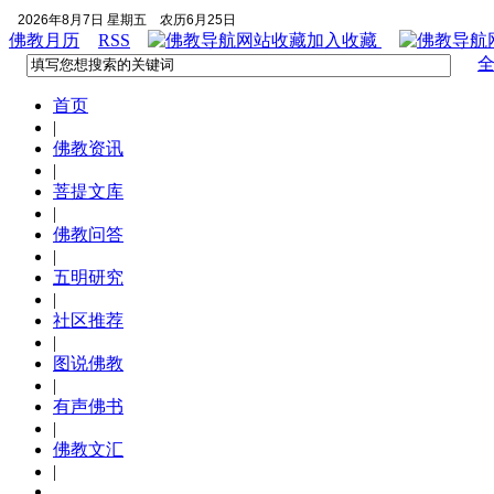
2026年8月7日 星期五
农历6月25日
佛教月历
RSS
加入收藏
首页
|
佛教资讯
|
菩提文库
|
佛教问答
|
五明研究
|
社区推荐
|
图说佛教
|
有声佛书
|
佛教文汇
|