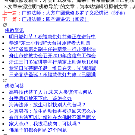
者确认修改稿后，才会正式发布。如果作者希望披露自己的联
3.文章来源注明“佛教导航”的文章，为本站编辑组原创文章
上一篇：
广超法师：大方广圆觉修多罗了义经讲记（阅读）
下一篇：
广超法师：四圣谛讲记（阅读）
佛教资讯
明日燃灯节！积福慧供灯共修正在进行中
恭逢“东土小释迦”天台祖师智者大师圆
浙江省民宗委副主任钟新章一行赴湖州法
舟山市佛教协会召开2019年度信息工作会
浙江三门多宝讲寺举行清定上师诞辰116周
恭迎日光菩萨圣诞！惟日在天，光明朗耀
日光菩萨圣诞！积福慧供灯共修（已圆满
佛教问答
高科技代替了人力,未来人类该何去何从
分手后仍放不下他，该怎么办
海涛法师：放生可以找别人代替吗？
达真堪布：放生的动物再被抓回来怎么办
有何方法可以让精神在念佛时不溜号呢？
家人杀鸡，我拔毛砍肉，可以吗？
佛弟子们都会问的27个问题