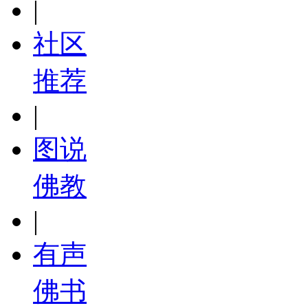
|
社区
推荐
|
图说
佛教
|
有声
佛书