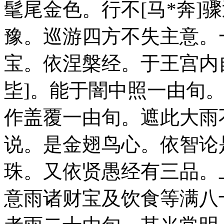
髦尾金色。行不[马*奔]
豫。巡游四方不失主意。
宝。依涅槃经。于王宫内
坒]。能于闇中照一由旬
作盖覆一由旬。遮此大雨
说。是金翅鸟心。依智论
珠。又依贤愚经有三品。
意雨诸财宝及饮食等满八