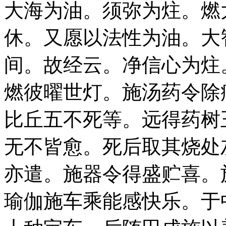
大海为油。须弥为炷。燃
休。又愿以法性为油。大
间。故经云。净信心为炷
燃彼曜世灯。施汤药令除
比丘五不死等。远得药树
无不皆愈。死后取其烧处
亦遣。施器令得盛贮喜。
瑜伽施车乘能感快乐。于