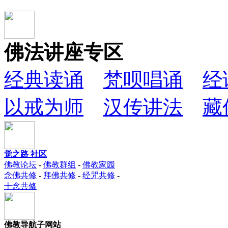
佛法讲座专区
经典读诵
梵呗唱诵
经
以戒为师
汉传讲法
藏
觉之路 社区
佛教论坛
-
佛教群组
-
佛教家园
念佛共修
-
拜佛共修
-
经咒共修
-
十念共修
佛教导航子网站