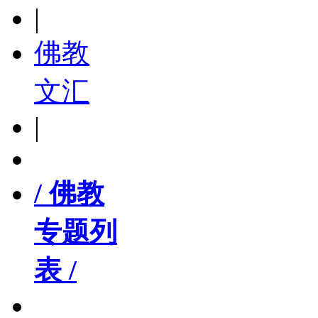
|
佛教
文汇
|
/ 佛教
专题列
表 /