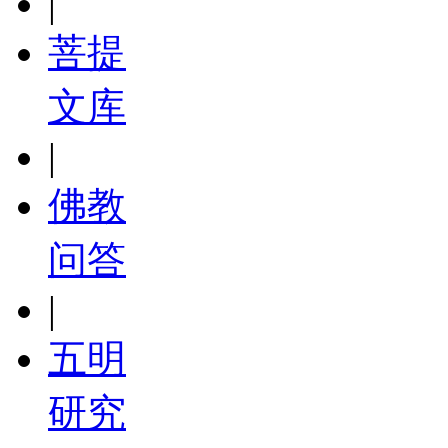
|
菩提
文库
|
佛教
问答
|
五明
研究