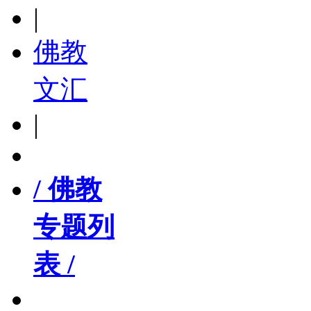
|
佛教
文汇
|
/ 佛教
专题列
表 /