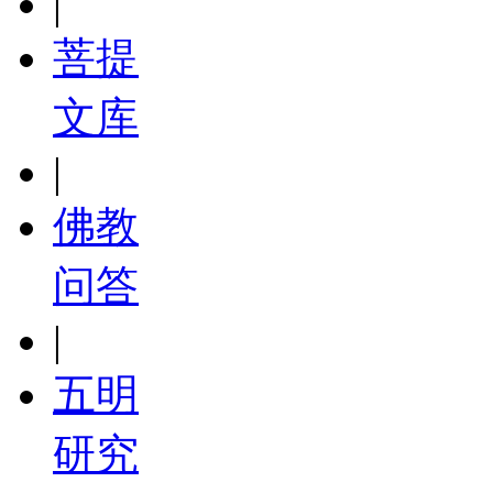
|
菩提
文库
|
佛教
问答
|
五明
研究