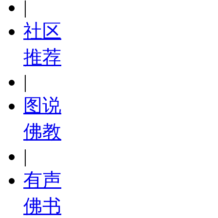
|
社区
推荐
|
图说
佛教
|
有声
佛书