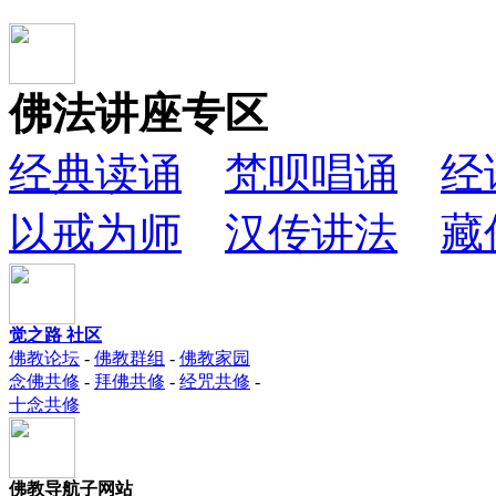
佛法讲座专区
经典读诵
梵呗唱诵
经
以戒为师
汉传讲法
藏
觉之路 社区
佛教论坛
-
佛教群组
-
佛教家园
念佛共修
-
拜佛共修
-
经咒共修
-
十念共修
佛教导航子网站