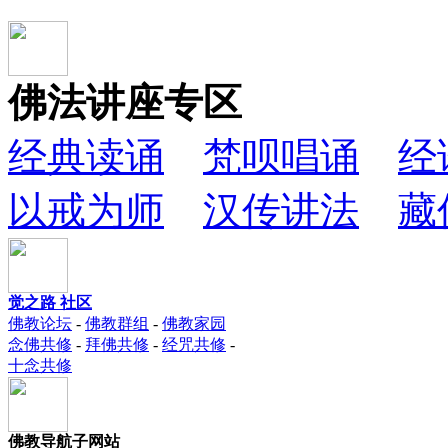
佛法讲座专区
经典读诵
梵呗唱诵
经
以戒为师
汉传讲法
藏
觉之路 社区
佛教论坛
-
佛教群组
-
佛教家园
念佛共修
-
拜佛共修
-
经咒共修
-
十念共修
佛教导航子网站