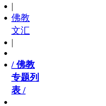
|
佛教
文汇
|
/ 佛教
专题列
表 /