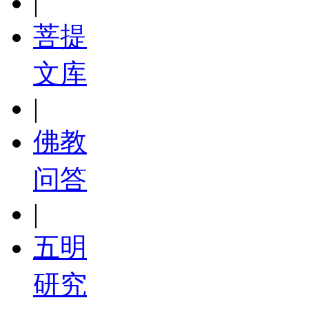
|
菩提
文库
|
佛教
问答
|
五明
研究