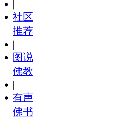
|
社区
推荐
|
图说
佛教
|
有声
佛书